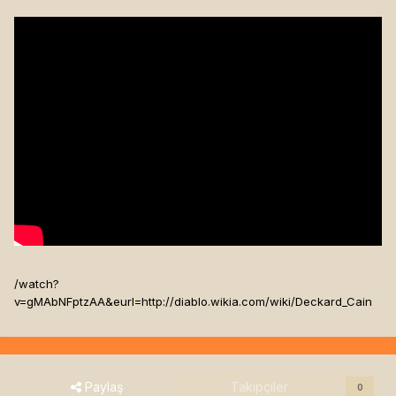
/watch?
v=gMAbNFptzAA&eurl=http://diablo.wikia.com/wiki/Deckard_Cain
Paylaş
Takipçiler
0