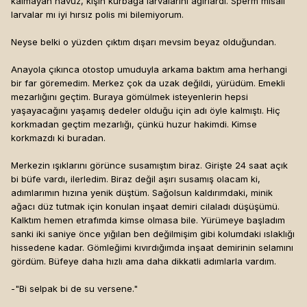
kalmayan havuz, kışın kurbağa larvalarını ağırlardı. Sperm misali
larvalar mı iyi hırsız polis mi bilemiyorum.
Neyse belki o yüzden çıktım dışarı mevsim beyaz olduğundan.
Anayola çıkınca otostop umuduyla arkama baktım ama herhangi
bir far göremedim. Merkez çok da uzak değildi, yürüdüm. Emekli
mezarlığını geçtim. Buraya gömülmek isteyenlerin hepsi
yaşayacağını yaşamış dedeler olduğu için adı öyle kalmıştı. Hiç
korkmadan geçtim mezarlığı, çünkü huzur hakimdi. Kimse
korkmazdı ki buradan.
Merkezin ışıklarını görünce susamıştım biraz. Girişte 24 saat açık
bi büfe vardı, ilerledim. Biraz değil aşırı susamış olacam ki,
adımlarımın hızına yenik düştüm. Sağolsun kaldırımdaki, minik
ağacı düz tutmak için konulan inşaat demiri cilaladı düşüşümü.
Kalktım hemen etrafımda kimse olmasa bile. Yürümeye başladım
sanki iki saniye önce yığılan ben değilmişim gibi kolumdaki ıslaklığı
hissedene kadar. Gömleğimi kıvırdığımda inşaat demirinin selamını
gördüm. Büfeye daha hızlı ama daha dikkatli adımlarla vardım.
-"Bi selpak bi de su versene."