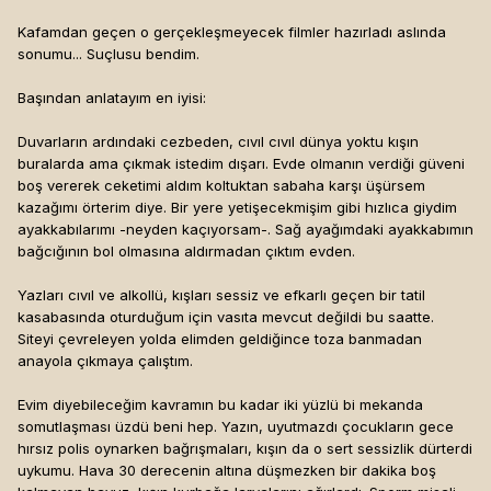
Kafamdan geçen o gerçekleşmeyecek filmler hazırladı aslında
sonumu... Suçlusu bendim.
Başından anlatayım en iyisi:
Duvarların ardındaki cezbeden, cıvıl cıvıl dünya yoktu kışın
buralarda ama çıkmak istedim dışarı. Evde olmanın verdiği güveni
boş vererek ceketimi aldım koltuktan sabaha karşı üşürsem
kazağımı örterim diye. Bir yere yetişecekmişim gibi hızlıca giydim
ayakkabılarımı -neyden kaçıyorsam-. Sağ ayağımdaki ayakkabımın
bağcığının bol olmasına aldırmadan çıktım evden.
Yazları cıvıl ve alkollü, kışları sessiz ve efkarlı geçen bir tatil
kasabasında oturduğum için vasıta mevcut değildi bu saatte.
Siteyi çevreleyen yolda elimden geldiğince toza banmadan
anayola çıkmaya çalıştım.
Evim diyebileceğim kavramın bu kadar iki yüzlü bi mekanda
somutlaşması üzdü beni hep. Yazın, uyutmazdı çocukların gece
hırsız polis oynarken bağrışmaları, kışın da o sert sessizlik dürterdi
uykumu. Hava 30 derecenin altına düşmezken bir dakika boş