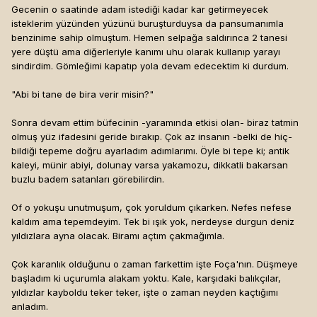
Gecenin o saatinde adam istediği kadar kar getirmeyecek
isteklerim yüzünden yüzünü buruşturduysa da pansumanımla
benzinime sahip olmuştum. Hemen selpağa saldırınca 2 tanesi
yere düştü ama diğerleriyle kanımı uhu olarak kullanıp yarayı
sindirdim. Gömleğimi kapatıp yola devam edecektim ki durdum.
"Abi bi tane de bira verir misin?"
Sonra devam ettim büfecinin -yaramında etkisi olan- biraz tatmin
olmuş yüz ifadesini geride bırakıp. Çok az insanın -belki de hiç-
bildiği tepeme doğru ayarladım adımlarımı. Öyle bi tepe ki; antik
kaleyi, münir abiyi, dolunay varsa yakamozu, dikkatli bakarsan
buzlu badem satanları görebilirdin.
Of o yokuşu unutmuşum, çok yoruldum çıkarken. Nefes nefese
kaldım ama tepemdeyim. Tek bi ışık yok, nerdeyse durgun deniz
yıldızlara ayna olacak. Biramı açtım çakmağımla.
Çok karanlık olduğunu o zaman farkettim işte Foça'nın. Düşmeye
başladım ki uçurumla alakam yoktu. Kale, karşıdaki balıkçılar,
yıldızlar kayboldu teker teker, işte o zaman neyden kaçtığımı
anladım.