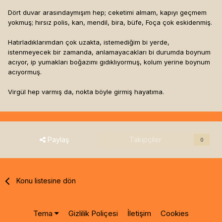
Dört duvar arasındaymışım hep; ceketimi almam, kapıyı geçmem
yokmuş; hırsız polis, kan, mendil, bira, büfe, Foça çok eskidenmiş.
Hatırladıklarımdan çok uzakta, istemediğim bi yerde,
istenmeyecek bir zamanda, anlamayacakları bi durumda boynum
acıyor, ip yumakları boğazımı gıdıklıyormuş, kolum yerine boynum
acıyormuş.
Virgül hep varmış da, nokta böyle girmiş hayatıma.
Paylaş
Takipçiler
0
Konu listesine dön
Tema
Gizlilik Poliçesi
İletişim
Cookies