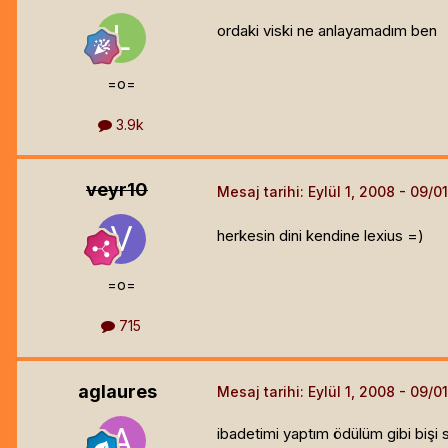
ordaki viski ne anlayamadım ben
=o=
3.9k
veyr10
Mesaj tarihi:
Eylül 1, 2008
herkesin dini kendine lexius =)
=o=
715
aglaures
Mesaj tarihi:
Eylül 1, 2008
ibadetimi yaptım ödülüm gibi bişi 