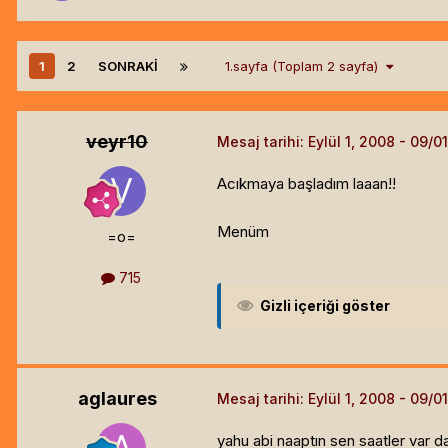
1
2
SONRAKI
1.sayfa (Toplam 2 sayfa)
veyr10
Mesaj tarihi:
Eylül 1, 2008
Acıkmaya başladım laaan!!
Menüm
=o=
715
Gizli içeriği göster
aglaures
Mesaj tarihi:
Eylül 1, 2008
yahu abi naaptın sen saatler var d