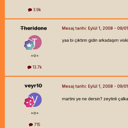
3.9k
Theridone
Mesaj tarihi:
Eylül 1, 2008
yaa bi çıktırın gidin arkadaşım visk
=o=
13.7k
veyr10
Mesaj tarihi:
Eylül 1, 2008
martini ye ne dersin? zeytinli çalk
=o=
715