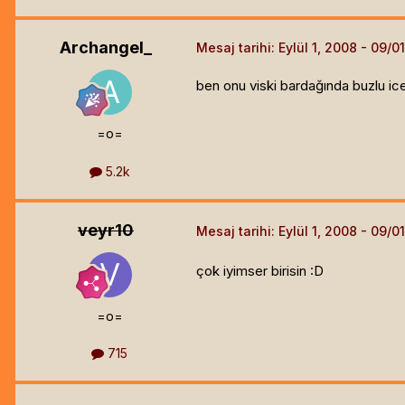
Archangel_
Mesaj tarihi:
Eylül 1, 2008
ben onu viski bardağında buzlu ic
=o=
5.2k
veyr10
Mesaj tarihi:
Eylül 1, 2008
çok iyimser birisin :D
=o=
715