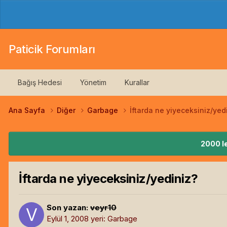
Paticik Forumları
Bağış Hedesi
Yönetim
Kurallar
Ana Sayfa
Diğer
Garbage
İftarda ne yiyeceksiniz/yed
2000 le
İftarda ne yiyeceksiniz/yediniz?
Son yazan:
veyr10
Eylül 1, 2008
yeri:
Garbage