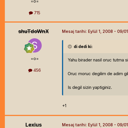
=o=
715
shuTdoWnX
Mesaj tarihi:
Eylül 1, 2008
di
dedi ki:
=o=
Yahu birader nasil oruc tutma s
456
Oruc moruc degilim de adim gibi
Is degil sizin yaptiginiz.
+1
Lexius
Mesaj tarihi:
Eylül 1, 2008