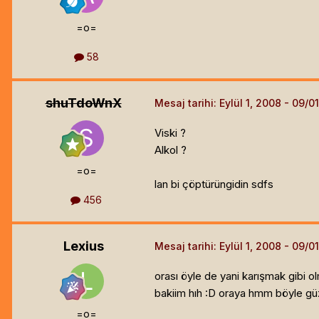
=o=
58
shuTdoWnX
Mesaj tarihi:
Eylül 1, 2008
Viski ?
Alkol ?
=o=
lan bi çöptürüngidin sdfs
456
Lexius
Mesaj tarihi:
Eylül 1, 2008
orası öyle de yani karışmak gibi 
bakiim hıh :D oraya hmm böyle güze
=o=