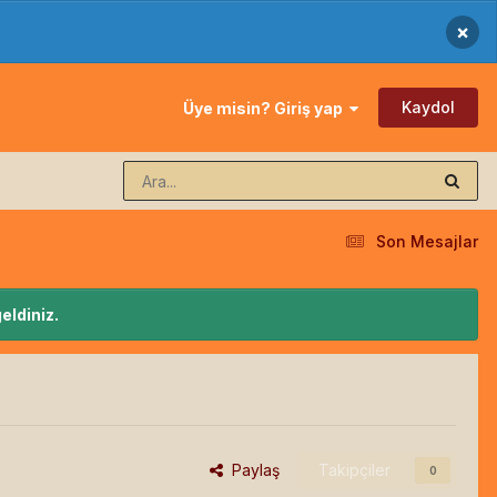
×
Kaydol
Üye misin? Giriş yap
Son Mesajlar
eldiniz.
Paylaş
Takipçiler
0