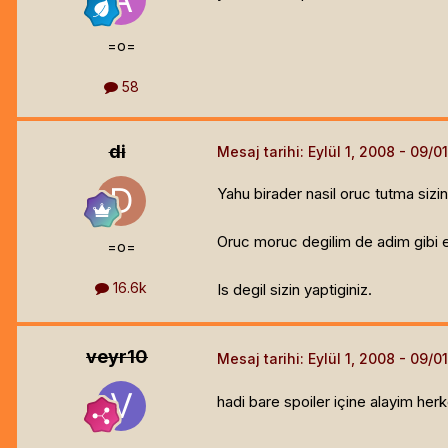
=o=
58
di
Mesaj tarihi:
Eylül 1, 2008
Yahu birader nasil oruc tutma sizi
Oruc moruc degilim de adim gibi em
=o=
16.6k
Is degil sizin yaptiginiz.
veyr10
Mesaj tarihi:
Eylül 1, 2008
hadi bare spoiler içine alayim he