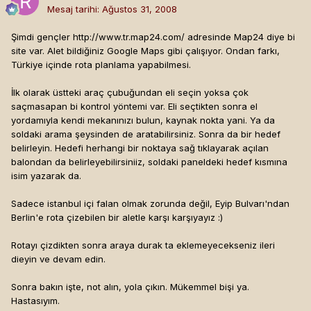
Mesaj tarihi:
Ağustos 31, 2008
Şimdi gençler http://www.tr.map24.com/ adresinde Map24 diye bi
site var. Alet bildiğiniz Google Maps gibi çalışıyor. Ondan farkı,
Türkiye içinde rota planlama yapabilmesi.
İlk olarak üstteki araç çubuğundan eli seçin yoksa çok
saçmasapan bi kontrol yöntemi var. Eli seçtikten sonra el
yordamıyla kendi mekanınızı bulun, kaynak nokta yani. Ya da
soldaki arama şeysinden de aratabilirsiniz. Sonra da bir hedef
belirleyin. Hedefi herhangi bir noktaya sağ tıklayarak açılan
balondan da belirleyebilirsiniiz, soldaki paneldeki hedef kısmına
isim yazarak da.
Sadece istanbul içi falan olmak zorunda değil, Eyip Bulvarı'ndan
Berlin'e rota çizebilen bir aletle karşı karşıyayız :)
Rotayı çizdikten sonra araya durak ta eklemeyecekseniz ileri
dieyin ve devam edin.
Sonra bakın işte, not alın, yola çıkın. Mükemmel bişi ya.
Hastasıyım.