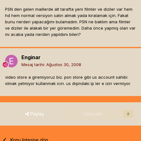
PSN den gelen maillerde alt tarafta yeni filmler ve diziler var hem
hd hem normal versiyon satın almak yada kiralamak için. Fakat
bunu nerden yapacağımı bulamadım. PSN ne baktım ama filmler
ve diziler ile alakalı bir yer göremedim. Daha önce yapmış olan var
mı acaba yada nerden yapıldıını bilen?
Enginar
Mesaj tarihi:
Ağustos 30, 2008
video store a giremiyoruz biz. psn store gibi us account sahibi
olmak yetmiyor kullanmak icin. us dişindaki ip ler e izin vermiyor.
Paylaş
Takipçiler
0
Konu listesine dön