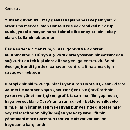
Konusu ;
Yüksek güvenlikli uzay gemisi hapishanesi ve psikiyatrik
araştırma merkezi olan Dante 01’de çok tehlikeli bir grup
suçlu, yasal olmayan nano-teknolojik deneyler için kobay
olarak kullanılmaktadırlar.
Üsde sadece 7 mahkûm, 3 idari görevli ve 2 doktor
bulunmaktadır. Dünya dışı varlıklarla yaşanan bir çatışmadan
sağ kurtulan tek kişi olarak üsse yeni gelen tutuklu Saint
George, kendi içindeki canavarı kontrol altına almak için
savaş vermektedir.
Distopik bir bilim-kurgu hissi uyandıran Dante 01, Jean-Pierre
Jeunet ile beraber Kayıp Çocuklar Şehri ve Şarküteri’nin
yazarı ve yönetmeni, çizer, grafik tasarımcı, film yapımcısı,
hayalperest Marc Caro’nun uzun süredir beklenen ilk solo
filmi. Filmin İstanbul Film Festivali bünyesindeki gösterimleri
seyirci tarafından büyük beğeniyle karşılandı, filmin
yönetmeni Marc Caro’nun festivale bizzat katılımı da
heyecanla karşılandı