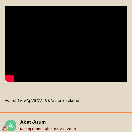
/watch?v=VCpV9CVt_3I&feature=related
Aket-Atum
Mesaj tarihi:
Ağustos 29, 2008