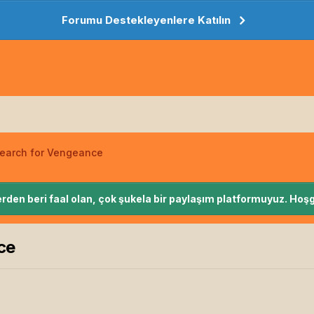
Forumu Destekleyenlere Katılın
Search for Vengeance
rden beri faal olan, çok şukela bir paylaşım platformuyuz. Hoşg
ce