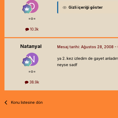
Gizli içeriği göster
=o=
10.3k
Natanyal
Mesaj tarihi:
Ağustos 28, 2008
ya 2. kez izledim de gayet anladım
neyse sadf
=o=
38.9k
Konu listesine dön