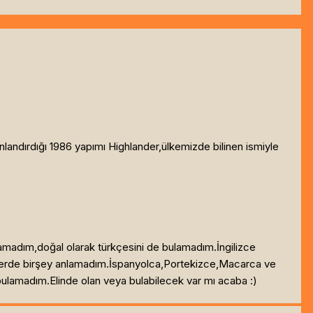
andırdığı 1986 yapımı Highlander,ülkemizde bilinen ismiyle
lamadım,doğal olarak türkçesini de bulamadım.İngilizce
nelerde birşey anlamadım.İspanyolca,Portekizce,Macarca ve
bulamadım.Elinde olan veya bulabilecek var mı acaba :)