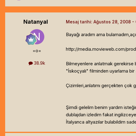
Natanyal
Mesaj tarihi:
Ağustos 28, 2008
Bayağı aradım ama bulamadım,açıld
http://media.movieweb.com/pro
=o=
38.9k
Bilmeyenlere anlatmak gerekirse b
"İskoçyalı" filminden uyarlama bir
Çizimleri,anlatımı gerçekten çok g
Şimdi gelelim benim yardım isteğim
dublajdan izledim fakat ingilizce
İtalyanca altyazılar bulabildim s