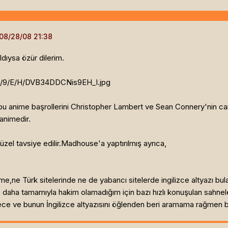
ıysa özür dilerim.
d/9/E/H/DVB34DDCNis9EH_l.jpg
u anime başrollerini Christopher Lambert ve Sean Connery'nin canl
 animedir.
üzel tavsiye edilir.Madhouse'a yaptırılmış ayrıca,
e,ne Türk sitelerinde ne de yabancı sitelerde ingilizce altyazı bu
ye daha tamamıyla hakim olamadığım için bazı hızlı konuşulan sah
adece ve bunun İngilizce altyazısını öğlenden beri aramama rağmen 