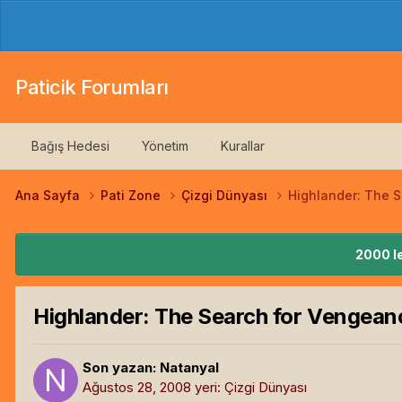
Paticik Forumları
Bağış Hedesi
Yönetim
Kurallar
Ana Sayfa
Pati Zone
Çizgi Dünyası
Highlander: The 
2000 le
Highlander: The Search for Vengean
Son yazan:
Natanyal
Ağustos 28, 2008
yeri:
Çizgi Dünyası