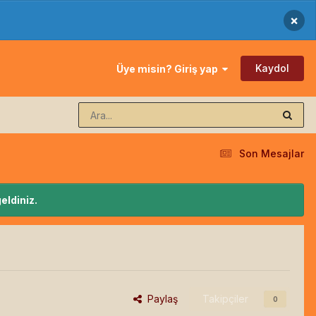
×
Kaydol
Üye misin? Giriş yap
Son Mesajlar
eldiniz.
Paylaş
Takipçiler
0