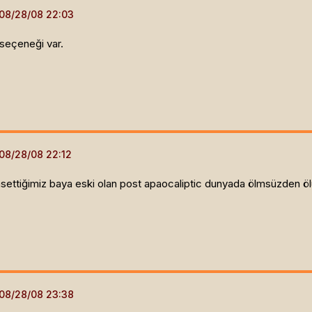
ı seçeneği var.
hsettiğimiz baya eski olan post apaocaliptic dunyada ölmsüzden ö