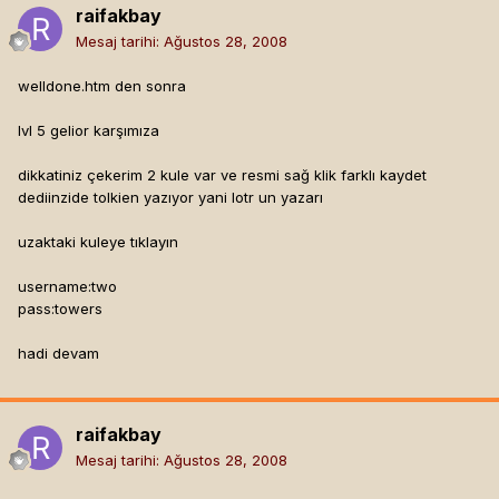
raifakbay
Mesaj tarihi:
Ağustos 28, 2008
welldone.htm den sonra
lvl 5 gelior karşımıza
dikkatiniz çekerim 2 kule var ve resmi sağ klik farklı kaydet
dediinzide tolkien yazıyor yani lotr un yazarı
uzaktaki kuleye tıklayın
username:two
pass:towers
hadi devam
raifakbay
Mesaj tarihi:
Ağustos 28, 2008