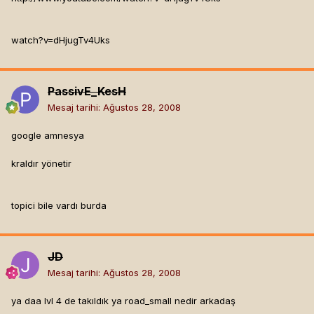
watch?v=dHjugTv4Uks
PassivE_KesH
Mesaj tarihi:
Ağustos 28, 2008
google amnesya
kraldır yönetir
topici bile vardı burda
JD
Mesaj tarihi:
Ağustos 28, 2008
ya daa lvl 4 de takıldık ya road_small nedir arkadaş