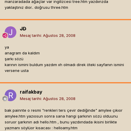
manzaradada ağaçlar var ingilizcesi tree.htm yazdıınzda
yaklaştınız dior.. doğrusu three.htm
JD
Mesaj tarihi:
Ağustos 28, 2008
ya
anagram da kaldım
şarkı sözü
karının ismini buldum yazdım ııh olmadı direk öteki sayfanın ismini
versene usta
raifakbay
Mesaj tarihi:
Ağustos 28, 2008
bak painnte o resmi "renkleri ters çevir dediğinde" amylee çıkıor
amylee.htm yazıosun sonra sana hangi şarkının sözü olduunu
soruor şarkının adı hello.htm , bunu yazdıındada ikisini birlikte
yazmanı söylüor kısacası : helloamy.htm