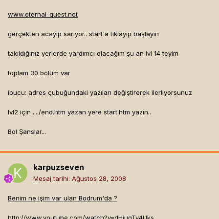
www.eternal-quest.net
gerçekten acayip sarıyor.. start'a tıklayıp başlayın
takıldığınız yerlerde yardımcı olacağım şu an lvl 14 teyim
toplam 30 bölüm var
ipucu: adres çubuğundaki yazıları değiştirerek ilerliyorsunuz
lvl2 için ..../end.htm yazan yere start.htm yazın..
Bol Şanslar...
karpuzseven
Mesaj tarihi:
Ağustos 28, 2008
Benim ne işim var ulan Bodrum'da ?
http://www.youtube.com/watch?v=dHjugTv4Uks