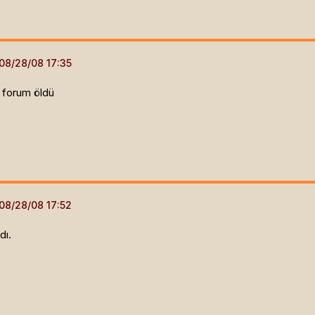
 forum öldü
dı.