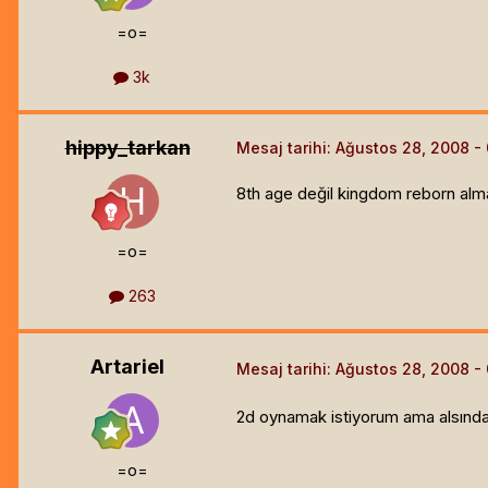
=o=
3k
hippy_tarkan
Mesaj tarihi:
Ağustos 28, 2008
8th age değil kingdom reborn alman
=o=
263
Artariel
Mesaj tarihi:
Ağustos 28, 2008
2d oynamak istiyorum ama alsında kr
=o=