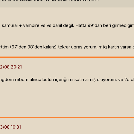
 samurai + vampire vs vs dahil degil. Hatta 99'dan beri girmedigim
karttim (97'den 98'den kalan:) tekrar ugrasiyorum, mtg kartin varsa 
ngdom reborn alınca bütün içeriği mi satın almış oluyorum. ve 2d c