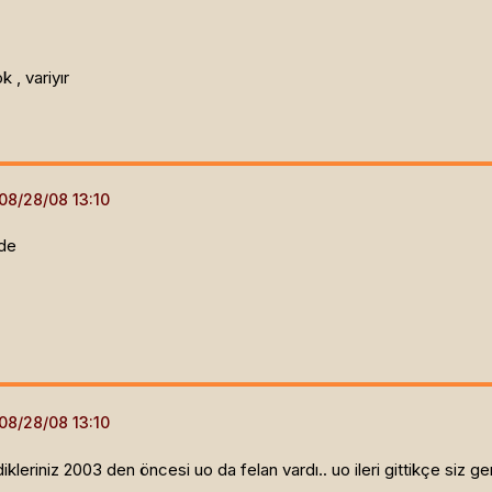
k , variyır
de
kleriniz 2003 den öncesi uo da felan vardı.. uo ileri gittikçe siz ger