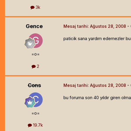
3k
Gence
Mesaj tarihi:
Ağustos 28, 2008
paticik sana yardım edemezler bu
=o=
2
Cons
Mesaj tarihi:
Ağustos 28, 2008
bu foruma son 40 yıldır giren olma
=o=
19.7k