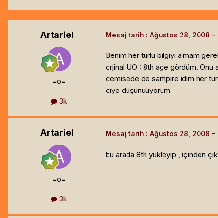
Artariel
Mesaj tarihi:
Ağustos 28, 2008
Benim her türlü bilgiyi almam ger
orjinal UO : 8th age gördüm. Onu al
demisede de sampire idim her türlü y
=o=
diye düşünüüyorum
3k
Artariel
Mesaj tarihi:
Ağustos 28, 2008
bu arada 8th yükleyip , içinden çık
=o=
3k