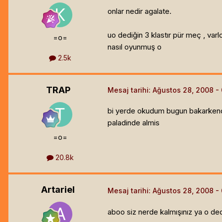
onlar nedir agalate.
uo dediğin 3 klastır pür meç , varlo
=o=
nasıl oyunmuş o
2.5k
TRAP
Mesaj tarihi:
Ağustos 28, 2008
bi yerde okudum bugun bakarken
paladinde almis
=o=
20.8k
Artariel
Mesaj tarihi:
Ağustos 28, 2008
aboo siz nerde kalmışınız ya o dedi