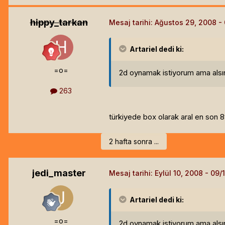
hippy_tarkan
Mesaj tarihi:
Ağustos 29, 2008
Artariel
dedi ki:
=o=
2d oynamak istiyorum ama alsında
263
türkiyede box olarak aral en son 
2 hafta sonra ...
jedi_master
Mesaj tarihi:
Eylül 10, 2008
Artariel
dedi ki:
=o=
2d oynamak istiyorum ama alsında