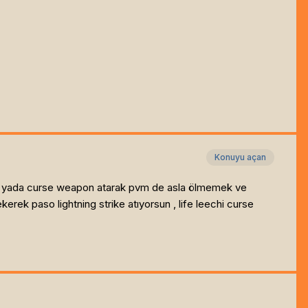
Konuyu açan
ric yada curse weapon atarak pvm de asla ölmemek ve
ek paso lightning strike atıyorsun , life leechi curse