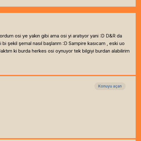
rdum osi ye yakın gibi ama osi yi aratıyor yani :D D&R da
ni bi şekil şemal nasıl başlarım :D Sampire kasıcam , eski uo
? Baktım ki burda herkes osi oynuyor tek bilgiyi burdan alabilirim
Konuyu açan