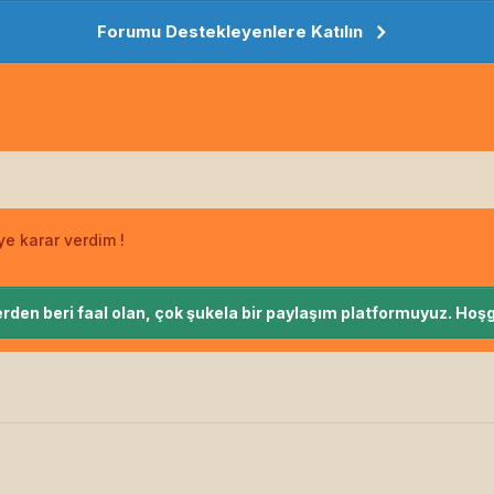
Forumu Destekleyenlere Katılın
ye karar verdim !
rden beri faal olan, çok şukela bir paylaşım platformuyuz. Hoşg