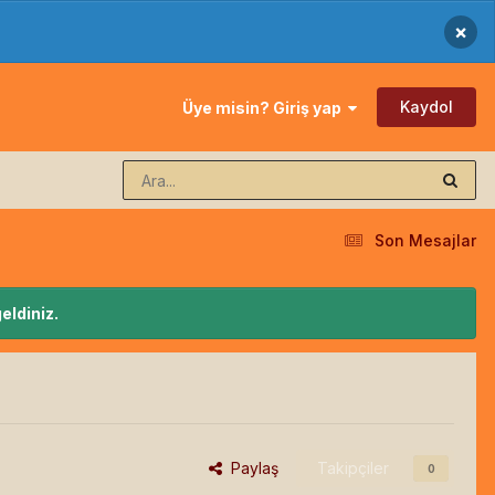
×
Kaydol
Üye misin? Giriş yap
Son Mesajlar
eldiniz.
Paylaş
Takipçiler
0