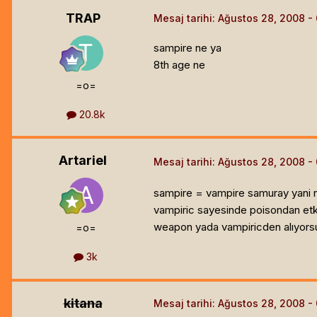
TRAP
Mesaj tarihi:
Ağustos 28, 2008
sampire ne ya
8th age ne
=o=
20.8k
Artariel
Mesaj tarihi:
Ağustos 28, 2008
sampire = vampire samuray yani n
vampiric sayesinde poisondan etki
weapon yada vampiricden alıyorsu
=o=
3k
kitana
Mesaj tarihi:
Ağustos 28, 2008