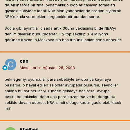
da Airlines'da bir final oynamaktır,o logoları taşıyan formaları
giymektir.Böylece ideali NBA olan yabancılarıda aradan sıyırarak
NBA'e katkı verecekleri seçeceklerdir bundan sonra.
Scola gibi ayrıntılar olsada artık 30una yaklaşmış bi de NBA'yi
deniim diyerek bunu tadarlar, 1-2 top sektirip 3-4 Milyon'u
görünce Kazan'ın,Moskova'nın boş tribünlü salonlarına dönerler.
can
Mesaj tarihi:
Ağustos 28, 2008
peki eger iyi oyuncular para sebebiyle avrupa'ya kaymaya
baslarsa, o hayal edilen salonlar avrupada olusursa, seyirciler
salona bu oyuncular yuzunden gelmeye baslarsa, avrupa
basketbol takimlari daha cok para kazanirsa ve bu dongu bu
sekilde devam ederse, NBA simdi oldugu kadar guclu olabilecek
mi?
Khelben