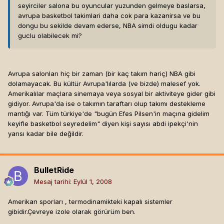
seyirciler salona bu oyuncular yuzunden gelmeye baslarsa,
avrupa basketbol takimlari daha cok para kazanirsa ve bu
dongu bu sekilde devam ederse, NBA simdi oldugu kadar
guclu olabilecek mi?
Avrupa salonları hiç bir zaman (bir kaç takım hariç) NBA gibi
dolamayacak. Bu kültür Avrupa'lılarda (ve bizde) malesef yok.
Amerikalılar maçlara sinemaya veya sosyal bir aktiviteye gider gibi
gidiyor. Avrupa'da ise o takımın taraftarı olup takımı destekleme
mantığı var. Tüm türkiye'de "bugün Efes Pilsen'in maçına gidelim
keyifle basketbol seyredelim" diyen kişi sayısı abdi ipekçi'nin
yarısı kadar bile değildir.
BulletRide
Mesaj tarihi:
Eylül 1, 2008
Amerikan sporları , termodinamikteki kapalı sistemler
gibidir.Çevreye izole olarak görürüm ben.