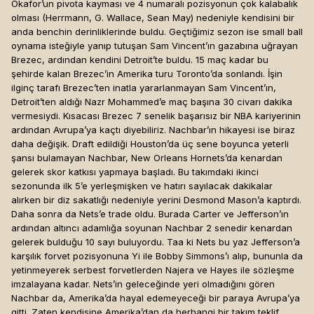
Okafor’un pivota kayması ve 4 numaralı pozisyonun çok kalabalık
olması (Herrmann, G. Wallace, Sean May) nedeniyle kendisini bir
anda benchin derinliklerinde buldu. Geçtiğimiz sezon ise small ball
oynama isteğiyle yanıp tutuşan Sam Vincent’ın gazabına uğrayan
Brezec, ardından kendini Detroit’te buldu. 15 maç kadar bu
şehirde kalan Brezec’in Amerika turu Toronto’da sonlandı. İşin
ilginç tarafı Brezec’ten inatla yararlanmayan Sam Vincent’ın,
Detroit’ten aldığı Nazr Mohammed’e maç başına 30 civarı dakika
vermesiydi. Kısacası Brezec 7 senelik başarısız bir NBA kariyerinin
ardından Avrupa’ya kaçtı diyebiliriz. Nachbar’ın hikayesi ise biraz
daha değişik. Draft edildiği Houston’da üç sene boyunca yeterli
şansı bulamayan Nachbar, New Orleans Hornets’da kenardan
gelerek skor katkısı yapmaya başladı. Bu takımdaki ikinci
sezonunda ilk 5’e yerleşmişken ve hatırı sayılacak dakikalar
alırken bir diz sakatlığı nedeniyle yerini Desmond Mason’a kaptırdı.
Daha sonra da Nets’e trade oldu. Burada Carter ve Jefferson’ın
ardından altıncı adamlığa soyunan Nachbar 2 senedir kenardan
gelerek bulduğu 10 sayı buluyordu. Taa ki Nets bu yaz Jefferson’a
karşılık forvet pozisyonuna Yi ile Bobby Simmons’ı alıp, bununla da
yetinmeyerek serbest forvetlerden Najera ve Hayes ile sözleşme
imzalayana kadar. Nets’in geleceğinde yeri olmadığını gören
Nachbar da, Amerika’da hayal edemeyeceği bir paraya Avrupa’ya
gitti. Zaten kendisine Amerika’dan da herhangi bir takım teklif