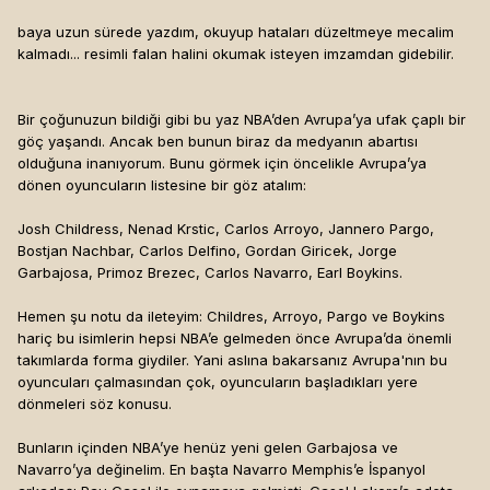
baya uzun sürede yazdım, okuyup hataları düzeltmeye mecalim
kalmadı... resimli falan halini okumak isteyen imzamdan gidebilir.
Bir çoğunuzun bildiği gibi bu yaz NBA’den Avrupa’ya ufak çaplı bir
göç yaşandı. Ancak ben bunun biraz da medyanın abartısı
olduğuna inanıyorum. Bunu görmek için öncelikle Avrupa’ya
dönen oyuncuların listesine bir göz atalım:
Josh Childress, Nenad Krstic, Carlos Arroyo, Jannero Pargo,
Bostjan Nachbar, Carlos Delfino, Gordan Giricek, Jorge
Garbajosa, Primoz Brezec, Carlos Navarro, Earl Boykins.
Hemen şu notu da ileteyim: Childres, Arroyo, Pargo ve Boykins
hariç bu isimlerin hepsi NBA’e gelmeden önce Avrupa’da önemli
takımlarda forma giydiler. Yani aslına bakarsanız Avrupa'nın bu
oyuncuları çalmasından çok, oyuncuların başladıkları yere
dönmeleri söz konusu.
Bunların içinden NBA’ye henüz yeni gelen Garbajosa ve
Navarro’ya değinelim. En başta Navarro Memphis’e İspanyol