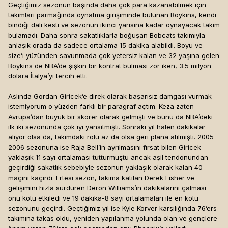
Geçtiğimiz sezonun başında daha çok para kazanabilmek için
takımları parmağında oynatma girişiminde bulunan Boykins, kendi
bindiği dalı kesti ve sezonun ikinci yarısına kadar oynayacak takım
bulamadı. Daha sonra sakatlıklarla boğuşan Bobcats takımıyla
anlaşık orada da sadece ortalama 15 dakika alabildi. Boyu ve
size’ı yüzünden savunmada çok yetersiz kalan ve 32 yaşına gelen
Boykins de NBA’de şişkin bir kontrat bulması zor iken, 3.5 milyon
dolara İtalya’yı tercih etti.
Aslında Gordan Giricek’e direk olarak başarısız damgası vurmak
istemiyorum o yüzden farklı bir paragraf açtım. Keza zaten
Avrupa’dan büyük bir skorer olarak gelmişti ve bunu da NBA’deki
ilk iki sezonunda çok iyi yansıtmıştı. Sonraki yıl halen dakikalar
alıyor olsa da, takımdaki rolü az da olsa geri plana atılmıştı. 2005-
2006 sezonuna ise Raja Bell’in ayrılmasını fırsat bilen Giricek
yaklaşık 11 sayı ortalaması tutturmuştu ancak aşil tendonundan
geçirdiği sakatlık sebebiyle sezonun yaklaşık olarak kalan 40
maçını kaçırdı. Ertesi sezon, takıma katılan Derek Fisher ve
gelişimini hızla sürdüren Deron Williams’ın dakikalarını çalması
onu kötü etkiledi ve 19 dakika-8 sayı ortalamaları ile en kötü
sezonunu geçirdi. Geçtiğimiz yıl ise Kyle Korver karşılığında 76’ers
takımına takas oldu, yeniden yapılanma yolunda olan ve gençlere