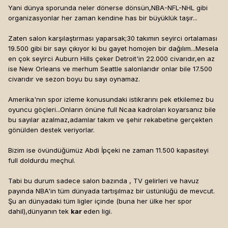
Yani dünya sporunda neler dönerse dönsün,NBA-NFL-NHL gibi
organizasyonlar her zaman kendine has bir büyüklük taşır...
Zaten salon karşılaştırması yaparsak;30 takımın seyirci ortalaması
19.500 gibi bir sayı çıkıyor ki bu gayet homojen bir dağılım...Mesela
en çok seyirci Auburn Hills çeker Detroit'in 22.000 civarıdır,en az
ise New Orleans ve merhum Seattle salonlarıdır onlar bile 17.500
civarıdır ve sezon boyu bu sayı oynamaz.
Amerika'nın spor izleme konusundaki istikrarını pek etkilemez bu
oyuncu göçleri...Onların önüne full Ncaa kadroları koyarsanız bile
bu sayılar azalmaz,adamlar takım ve şehir rekabetine gerçekten
gönülden destek veriyorlar.
Bizim ise övündüğümüz Abdi İpçeki ne zaman 11.500 kapasiteyi
full doldurdu meçhul.
Tabi bu durum sadece salon bazında , TV gelirleri ve havuz
payında NBA'in tüm dünyada tartışılmaz bir üstünlüğü de mevcut.
Şu an dünyadaki tüm ligler içinde (buna her ülke her spor
dahil),dünyanın tek
kar
eden ligi.