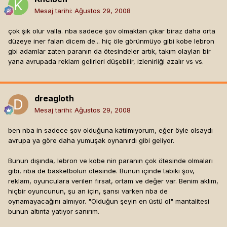
Mesaj tarihi:
Ağustos 29, 2008
çok şık olur valla. nba sadece şov olmaktan çıkar biraz daha orta
düzeye iner falan dicem de... hiç öle görünmüyo gibi kobe lebron
gbi adamlar zaten paranın da ötesindeler artık, takım olayları bir
yana avrupada reklam gelirleri düşebilir, izlenirliği azalır vs vs.
dreagloth
Mesaj tarihi:
Ağustos 29, 2008
ben nba in sadece şov olduğuna katılmıyorum, eğer öyle olsaydı
avrupa ya göre daha yumuşak oynanırdı gibi geliyor.
Bunun dışında, lebron ve kobe nin paranın çok ötesinde olmaları
gibi, nba de basketbolun ötesinde. Bunun içinde tabiki şov,
reklam, oyunculara verilen fırsat, ortam ve değer var. Benim aklım,
hiçbir oyuncunun, şu an için, şansı varken nba de
oynamayacağını almıyor. "Olduğun şeyin en üstü ol" mantalitesi
bunun altınta yatıyor sanırım.