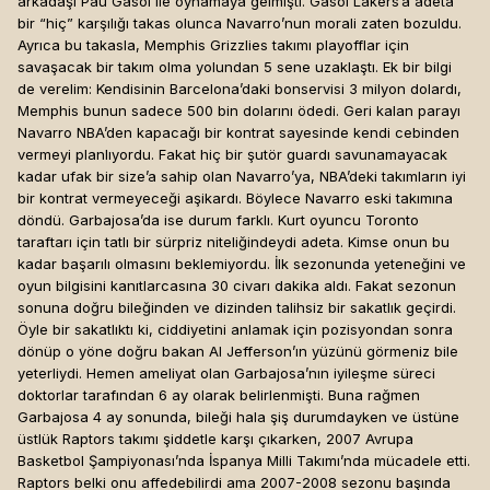
arkadaşı Pau Gasol ile oynamaya gelmişti. Gasol Lakers’a adeta
bir “hiç” karşılığı takas olunca Navarro’nun morali zaten bozuldu.
Ayrıca bu takasla, Memphis Grizzlies takımı playofflar için
savaşacak bir takım olma yolundan 5 sene uzaklaştı. Ek bir bilgi
de verelim: Kendisinin Barcelona’daki bonservisi 3 milyon dolardı,
Memphis bunun sadece 500 bin dolarını ödedi. Geri kalan parayı
Navarro NBA’den kapacağı bir kontrat sayesinde kendi cebinden
vermeyi planlıyordu. Fakat hiç bir şutör guardı savunamayacak
kadar ufak bir size’a sahip olan Navarro’ya, NBA’deki takımların iyi
bir kontrat vermeyeceği aşikardı. Böylece Navarro eski takımına
döndü. Garbajosa’da ise durum farklı. Kurt oyuncu Toronto
taraftarı için tatlı bir sürpriz niteliğindeydi adeta. Kimse onun bu
kadar başarılı olmasını beklemiyordu. İlk sezonunda yeteneğini ve
oyun bilgisini kanıtlarcasına 30 civarı dakika aldı. Fakat sezonun
sonuna doğru bileğinden ve dizinden talihsiz bir sakatlık geçirdi.
Öyle bir sakatlıktı ki, ciddiyetini anlamak için pozisyondan sonra
dönüp o yöne doğru bakan Al Jefferson’ın yüzünü görmeniz bile
yeterliydi. Hemen ameliyat olan Garbajosa’nın iyileşme süreci
doktorlar tarafından 6 ay olarak belirlenmişti. Buna rağmen
Garbajosa 4 ay sonunda, bileği hala şiş durumdayken ve üstüne
üstlük Raptors takımı şiddetle karşı çıkarken, 2007 Avrupa
Basketbol Şampiyonası’nda İspanya Milli Takımı’nda mücadele etti.
Raptors belki onu affedebilirdi ama 2007-2008 sezonu başında