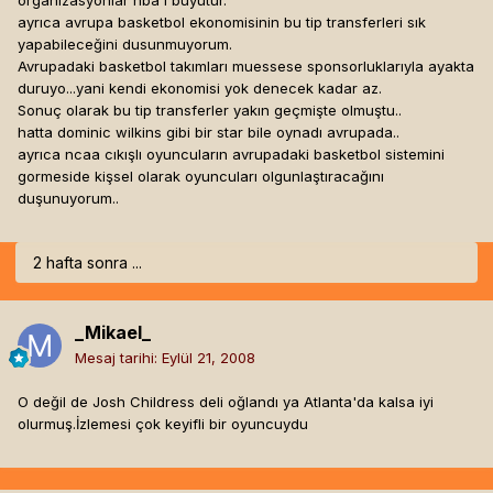
organizasyonlar nba i buyutur.
ayrıca avrupa basketbol ekonomisinin bu tip transferleri sık
yapabileceğini dusunmuyorum.
Avrupadaki basketbol takımları muessese sponsorluklarıyla ayakta
duruyo...yani kendi ekonomisi yok denecek kadar az.
Sonuç olarak bu tip transferler yakın geçmişte olmuştu..
hatta dominic wilkins gibi bir star bile oynadı avrupada..
ayrıca ncaa cıkışlı oyuncuların avrupadaki basketbol sistemini
gormeside kişsel olarak oyuncuları olgunlaştıracağını
duşunuyorum..
2 hafta sonra ...
_Mikael_
Mesaj tarihi:
Eylül 21, 2008
O değil de Josh Childress deli oğlandı ya Atlanta'da kalsa iyi
olurmuş.İzlemesi çok keyifli bir oyuncuydu