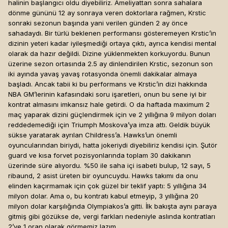
halinin başlangıcı oldu diyebiliriz. Ameliyattan sonra sahalara
dönme gününü 12 ay sonraya veren doktorlara rağmen, Krstic
sonraki sezonun başında yani verilen günden 2 ay önce
sahadaydı. Bir türlü beklenen performansı gösteremeyen Krstic’in
dizinin yeteri kadar iyileşmediği ortaya çıktı, ayrıca kendisi mental
olarak da hazır değildi. Dizine yüklenmekten korkuyordu. Bunun
üzerine sezon ortasında 2.5 ay dinlendirilen Krstic, sezonun son
iki ayında yavaş yavaş rotasyonda önemli dakikalar almaya
başladı. Ancak tabii ki bu performans ve Krstic’in dizi hakkında
NBA GM’lerinin kafasındaki soru işaretleri, onun bu sene iyi bir
kontrat almasını imkansız hale getirdi. O da haftada maximum 2
maç yaparak dizini güçlendirmek için ve 2 yıllığına 9 milyon doları
reddedemediği için Triumph Moskova’ya imza attı. Geldik büyük
sükse yaratarak ayrılan Childress’a. Hawks’un önemli
oyuncularından biriydi, hatta jokeriydi diyebiliriz kendisi için. Şutör
guard ve kısa forvet pozisyonlarında toplam 30 dakikanın
üzerinde süre alıyordu. %50 ile saha içi isabeti bulup, 12 sayı, 5
ribaund, 2 asist üreten bir oyuncuydu. Hawks takımı da onu
elinden kaçırmamak için çok güzel bir teklif yaptı: 5 yıllığına 34
milyon dolar. Ama o, bu kontratı kabul etmeyip, 3 yıllığına 20
milyon dolar karşılığında Olympiakos’a gitti. İlk bakışta aynı paraya
gitmiş gibi gözükse de, vergi farkları nedeniyle aslında kontratları
2’ye 1 oran olarak görmemiz lazım.