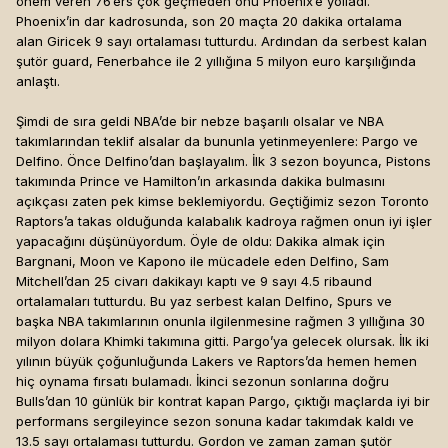
önem veren 76’ers çok geçmeden onu Phoenix’e yolladı.
Phoenix’in dar kadrosunda, son 20 maçta 20 dakika ortalama
alan Giricek 9 sayı ortalaması tutturdu. Ardından da serbest kalan
şutör guard, Fenerbahce ile 2 yıllığına 5 milyon euro karşılığında
anlaştı.
Şimdi de sıra geldi NBA’de bir nebze başarılı olsalar ve NBA
takımlarından teklif alsalar da bununla yetinmeyenlere: Pargo ve
Delfino. Önce Delfino’dan başlayalım. İlk 3 sezon boyunca, Pistons
takımında Prince ve Hamilton’ın arkasında dakika bulmasını
açıkçası zaten pek kimse beklemiyordu. Geçtiğimiz sezon Toronto
Raptors’a takas olduğunda kalabalık kadroya rağmen onun iyi işler
yapacağını düşünüyordum. Öyle de oldu: Dakika almak için
Bargnani, Moon ve Kapono ile mücadele eden Delfino, Sam
Mitchell’dan 25 civarı dakikayı kaptı ve 9 sayı 4.5 ribaund
ortalamaları tutturdu. Bu yaz serbest kalan Delfino, Spurs ve
başka NBA takımlarının onunla ilgilenmesine rağmen 3 yıllığına 30
milyon dolara Khimki takımına gitti. Pargo’ya gelecek olursak. İlk iki
yılının büyük çoğunluğunda Lakers ve Raptors’da hemen hemen
hiç oynama fırsatı bulamadı. İkinci sezonun sonlarına doğru
Bulls’dan 10 günlük bir kontrat kapan Pargo, çıktığı maçlarda iyi bir
performans sergileyince sezon sonuna kadar takımdak kaldı ve
13.5 sayı ortalaması tutturdu. Gordon ve zaman zaman şutör