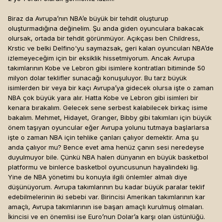
Biraz da Avrupa’nın NBA’e büyük bir tehdit oluşturup
oluşturmadığına değinelim. Şu anda giden oyunculara bakacak
olursak, ortada bir tehdit görünmüyor. Açıkçası ben Childress,
Krstic ve belki Delfino'yu saymazsak, geri kalan oyuncuları NBA’de
izlemeyeceğim için bir eksiklik hissetmiyorum. Ancak Avrupa
takımlarının Kobe ve Lebron gibi isimlere kontratları bitiminde 50
milyon dolar teklifler sunacağı konuşuluyor. Bu tarz büyük
isimlerden bir veya bir kaçı Avrupa’ya gidecek olursa işte o zaman
NBA çok büyük yara alır. Hatta Kobe ve Lebron gibi isimleri bir
kenara bırakalım. Gelecek sene serbest kalabilecek birkaç isime
bakalım. Mehmet, Hidayet, Granger, Bibby gibi takımları için büyük
önem taşıyan oyuncular eğer Avrupa yolunu tutmaya başlarlarsa
işte o zaman NBA için tehlike çanları çalıyor demektir. Ama şu
anda çalıyor mu? Bence evet ama henüz çanın sesi neredeyse
duyulmuyor bile. Çünkü NBA halen dünyanın en büyük basketbol
platformu ve binlerce basketbol oyuncusunun hayalindeki lig.
Yine de NBA yönetimi bu konuyla ilgili önlemler almalı diye
düşünüyorum. Avrupa takımlarının bu kadar büyük paralar teklif
edebilmelerinin iki sebebi var. Birincisi Amerikan takımlarının kar
amaçlı, Avrupa takımlarının ise başarı amaçlı kurulmuş olmaları.
İkincisi ve en önemlisi ise Euro’nun Dolar’a karşı olan üstünlüğü.