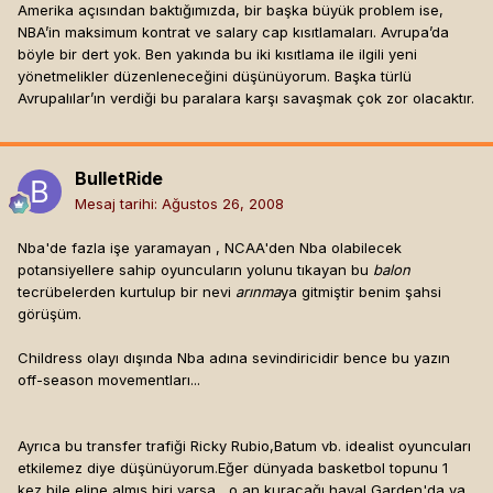
Amerika açısından baktığımızda, bir başka büyük problem ise,
NBA’in maksimum kontrat ve salary cap kısıtlamaları. Avrupa’da
böyle bir dert yok. Ben yakında bu iki kısıtlama ile ilgili yeni
yönetmelikler düzenleneceğini düşünüyorum. Başka türlü
Avrupalılar’ın verdiği bu paralara karşı savaşmak çok zor olacaktır.
BulletRide
Mesaj tarihi:
Ağustos 26, 2008
Nba'de fazla işe yaramayan , NCAA'den Nba olabilecek
potansiyellere sahip oyuncuların yolunu tıkayan bu
balon
tecrübelerden kurtulup bir nevi
arınma
ya gitmiştir benim şahsi
görüşüm.
Childress olayı dışında Nba adına sevindiricidir bence bu yazın
off-season movementları...
Ayrıca bu transfer trafiği Ricky Rubio,Batum vb. idealist oyuncuları
etkilemez diye düşünüyorum.Eğer dünyada basketbol topunu 1
kez bile eline almış biri varsa , o an kuracağı hayal Garden'da ya