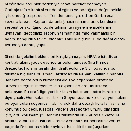
bileğindeki sorunlar nedeniyle rahat hareket edemeyen
Garbajosa’nın kontrollerinde bileğinin ve bacağının doğru şekilde
iyileşmediği tespit edildi. Yeniden ameliyat edilen Garbajosa
sezonu kapadı. Raptors da anlaşmasını satın alarak kendisini
serbest bıraktı. Şimdi böyle takımın tavsiyelerine isteklerine
uymayan, geçtiğimiz sezonun tamamında maç yapmamış bir
adamı hangi NBA takımı alacak? Tabii ki hiç biri. O da doğal olarak
Avrupa’ya dönüş yaptı.
Şimdi de gelelim beklentileri karşılayamayan, NBA’de istedikleri
kontratı alamayacak oyuncular bölümümüze. Sıra Primoz
Brezec’te. Indiana tarafından draft edildi ve 3 yıl boyunca bu
takımda hiç şans bulamadı. Ardından NBA’e yeni katılan Charlotte
Bobcats adeta onun kurtarıcısı oldu ve expansion draftında
Brezec’i seçti. Bilmeyenler için expansion draftını kısaca
anlatayım. Bu draft lige yeni bir takım katılırken kadro kurabilsin
diye yapılır. Geri kalan her takım 8 oyuncusunu korur ve yeni takım
bu oyuncuları seçemez. Tabii ki çok daha detaylı kurallar var ama
konumuz bu değil. Kısacası Pacers Brezec’ten umutlu olmadığı
için, onu korumamıştı. Bobcats takımında ilk 2 yılında Okafor ile
birlikte iyi bir ikili oluşturdukları söylenebilir. Bir sonraki sezonun
başında Brezec aşırı kilo kaybı ve halsizlik ile boğuşurken