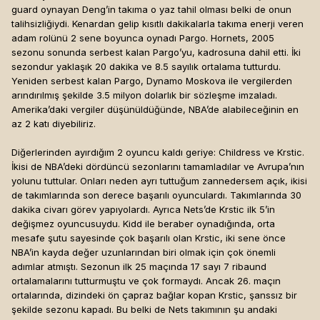
guard oynayan Deng’in takıma o yaz tahil olması belki de onun
talihsizliğiydi. Kenardan gelip kısıtlı dakikalarla takıma enerji veren
adam rolünü 2 sene boyunca oynadı Pargo. Hornets, 2005
sezonu sonunda serbest kalan Pargo’yu, kadrosuna dahil etti. İki
sezondur yaklaşık 20 dakika ve 8.5 sayılık ortalama tutturdu.
Yeniden serbest kalan Pargo, Dynamo Moskova ile vergilerden
arındırılmış şekilde 3.5 milyon dolarlık bir sözleşme imzaladı.
Amerika’daki vergiler düşünüldüğünde, NBA’de alabileceğinin en
az 2 katı diyebiliriz.
Diğerlerinden ayırdığım 2 oyuncu kaldı geriye: Childress ve Krstic.
İkisi de NBA’deki dördüncü sezonlarını tamamladılar ve Avrupa’nın
yolunu tuttular. Onları neden ayrı tuttuğum zannedersem açık, ikisi
de takımlarında son derece başarılı oyunculardı. Takımlarında 30
dakika civarı görev yapıyolardı. Ayrıca Nets’de Krstic ilk 5’in
değişmez oyuncusuydu. Kidd ile beraber oynadığında, orta
mesafe şutu sayesinde çok başarılı olan Krstic, iki sene önce
NBA’in kayda değer uzunlarından biri olmak için çok önemli
adımlar atmıştı. Sezonun ilk 25 maçında 17 sayı 7 ribaund
ortalamalarını tutturmuştu ve çok formaydı. Ancak 26. maçın
ortalarında, dizindeki ön çapraz bağlar kopan Krstic, şanssız bir
şekilde sezonu kapadı. Bu belki de Nets takımının şu andaki