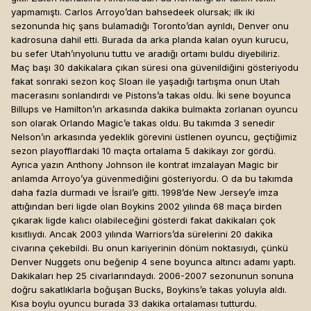
yapmamıştı. Carlos Arroyo’dan bahsedeek olursak; ilk iki
sezonunda hiç şans bulamadığı Toronto’dan ayrıldı, Denver onu
kadrosuna dahil etti. Burada da arka planda kalan oyun kurucu,
bu sefer Utah’ınyolunu tuttu ve aradığı ortamı buldu diyebiliriz.
Maç başı 30 dakikalara çıkan süresi ona güvenildiğini gösteriyodu
fakat sonraki sezon koç Sloan ile yaşadığı tartışma onun Utah
macerasını sonlandırdı ve Pistons’a takas oldu. İki sene boyunca
Billups ve Hamilton’ın arkasında dakika bulmakta zorlanan oyuncu
son olarak Orlando Magic’e takas oldu. Bu takımda 3 senedir
Nelson’ın arkasında yedeklik görevini üstlenen oyuncu, geçtiğimiz
sezon playofflardaki 10 maçta ortalama 5 dakikayı zor gördü.
Ayrıca yazın Anthony Johnson ile kontrat imzalayan Magic bir
anlamda Arroyo’ya güvenmediğini gösteriyordu. O da bu takımda
daha fazla durmadı ve İsrail’e gitti. 1998’de New Jersey’e imza
attığından beri ligde olan Boykins 2002 yılında 68 maça birden
çıkarak ligde kalıcı olabileceğini gösterdi fakat dakikaları çok
kısıtlıydı. Ancak 2003 yılında Warriors’da sürelerini 20 dakika
civarına çekebildi. Bu onun kariyerinin dönüm noktasıydı, çünkü
Denver Nuggets onu beğenip 4 sene boyunca altıncı adamı yaptı.
Dakikaları hep 25 civarlarındaydı. 2006-2007 sezonunun sonuna
doğru sakatlıklarla boğuşan Bucks, Boykins’e takas yoluyla aldı.
Kısa boylu oyuncu burada 33 dakika ortalaması tutturdu.