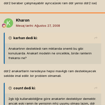
ddr2 beraber çalışmayabilir ayrıca(eski ram ddr yenisi ddr2 ise)
Kharon
Mesaj tarihi:
Ağustos 27, 2008
karhan
dedi ki:
Anakartının destekledi ram miktarıda onemli bu gibi
konuluarda. Anakart modelin ne oncelikle, birde ramlerin
frekansı ne?
ddr2 anakartlarin neredeyse hepsi max4gb ram destekleyecek
sekilde imal edilir. bir problem olmamali.
count
dedi ki:
2gb lığı kullanabildiğine göre anakartın destekliyor demektir.
ancak eski ramin ile yenisinin mhz uyumu olması lazım, ddr