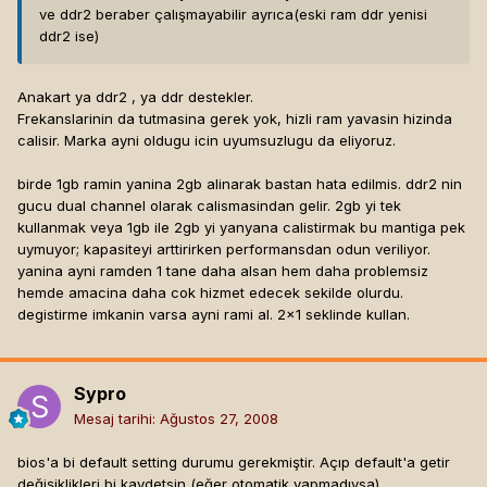
ve ddr2 beraber çalışmayabilir ayrıca(eski ram ddr yenisi
ddr2 ise)
Anakart ya ddr2 , ya ddr destekler.
Frekanslarinin da tutmasina gerek yok, hizli ram yavasin hizinda
calisir. Marka ayni oldugu icin uyumsuzlugu da eliyoruz.
birde 1gb ramin yanina 2gb alinarak bastan hata edilmis. ddr2 nin
gucu dual channel olarak calismasindan gelir. 2gb yi tek
kullanmak veya 1gb ile 2gb yi yanyana calistirmak bu mantiga pek
uymuyor; kapasiteyi arttirirken performansdan odun veriliyor.
yanina ayni ramden 1 tane daha alsan hem daha problemsiz
hemde amacina daha cok hizmet edecek sekilde olurdu.
degistirme imkanin varsa ayni rami al. 2x1 seklinde kullan.
Sypro
Mesaj tarihi:
Ağustos 27, 2008
bios'a bi default setting durumu gerekmiştir. Açıp default'a getir
değişiklikleri bi kaydetsin (eğer otomatik yapmadıysa).