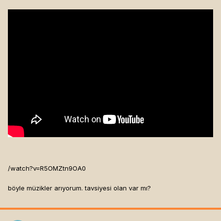
/watch?v=R5OMZtn9OA0
böyle müzikler arıyorum. tavsiyesi olan var mı?