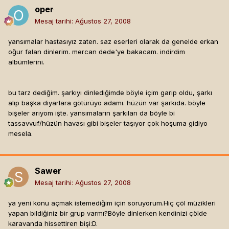
oper
Mesaj tarihi:
Ağustos 27, 2008
yansımalar hastasıyız zaten. saz eserleri olarak da genelde erkan
oğur falan dinlerim. mercan dede'ye bakacam. indirdim
albümlerini.
bu tarz dediğim. şarkıyı dinlediğimde böyle içim garip oldu, şarkı
alıp başka diyarlara götürüyo adamı. hüzün var şarkıda. böyle
bişeler arıyom işte. yansımaların şarkıları da böyle bi
tassavvuf/hüzün havası gibi bişeler taşıyor çok hoşuma gidiyo
mesela.
Sawer
Mesaj tarihi:
Ağustos 27, 2008
ya yeni konu açmak istemediğim için soruyorum.Hiç çöl müzikleri
yapan bildiğiniz bir grup varmı?Böyle dinlerken kendinizi çölde
karavanda hissettiren bişi:D.