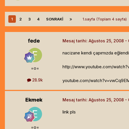
1
2
3
4
SONRAKI
1.sayfa (Toplam 4 sayfa)
fede
Mesaj tarihi:
Ağustos 25, 2008
nacizane kendi çapımızda eğlendik.
http://www.youtube.com/watc
=o=
28.9k
youtube.com/watch?v=vwCq9EM5
Ekmek
Mesaj tarihi:
Ağustos 25, 2008
link pls
=o=