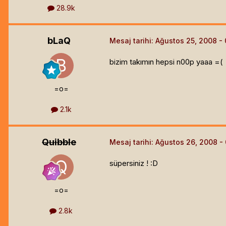
28.9k
bLaQ
Mesaj tarihi:
Ağustos 25, 2008
bizim takımın hepsi n00p yaaa =(
=o=
2.1k
Quibble
Mesaj tarihi:
Ağustos 26, 2008
süpersiniz ! :D
=o=
2.8k