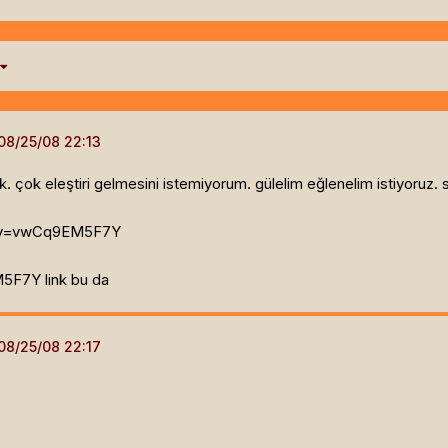
 çok eleştiri gelmesini istemiyorum. gülelim eğlenelim istiyoruz. sü
h?v=vwCq9EM5F7Y
F7Y link bu da