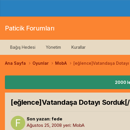
Paticik Forumları
Bağış Hedesi
Yönetim
Kurallar
Ana Sayfa
Oyunlar
MobA
[eğlence]Vatandaşa Dotayı
2000 le
[eğlence]Vatandaşa Dotayı Sorduk[
Son yazan:
fede
Ağustos 25, 2008
yeri:
MobA