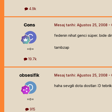
4.9k
Cons
Mesaj tarihi:
Ağustos 25, 2008
fedenin nihat genci süper. bid
tambzap
=o=
19.7k
obsesifik
Mesaj tarihi:
Ağustos 25, 2008
haha sevgili dota dostları :D tebri
=o=
915