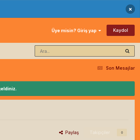
×
Kaydol
Üye misin? Giriş yap
Son Mesajlar
eldiniz.
Paylaş
Takipçiler
0