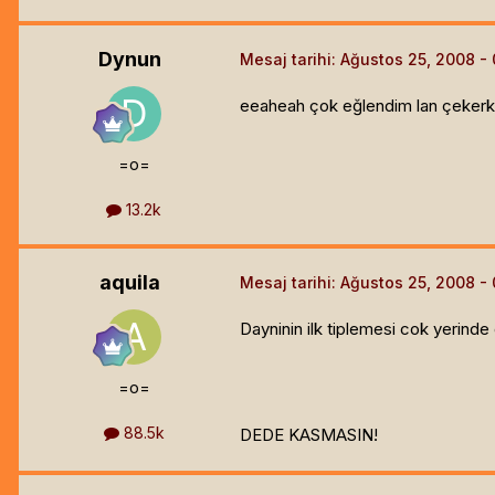
Dynun
Mesaj tarihi:
Ağustos 25, 2008
eeaheah çok eğlendim lan çekerk
=o=
13.2k
aquila
Mesaj tarihi:
Ağustos 25, 2008
Dayninin ilk tiplemesi cok yerinde 
=o=
88.5k
DEDE KASMASIN!