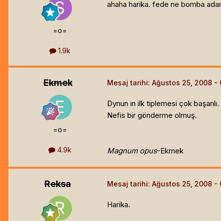
ahaha harika. fede ne bomba adam
=o=
1.9k
Ekmek
Mesaj tarihi:
Ağustos 25, 2008
Dynun ın ilk tiplemesi çok başarılı.
Nefis bir gönderme olmuş.
=o=
4.9k
Magnum opus
-Ekmek
Reksa
Mesaj tarihi:
Ağustos 25, 2008
Harika.