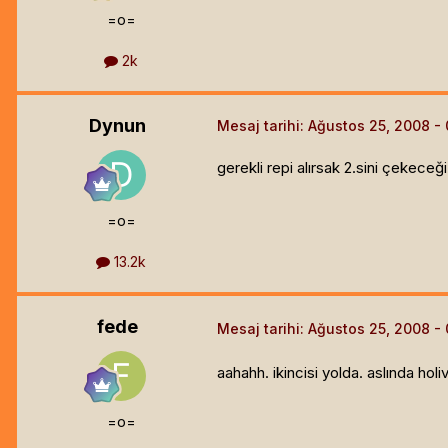
=o=
2k
Dynun
Mesaj tarihi:
Ağustos 25, 2008
gerekli repi alırsak 2.sini çekeceği
=o=
13.2k
fede
Mesaj tarihi:
Ağustos 25, 2008
aahahh. ikincisi yolda. aslında hol
=o=