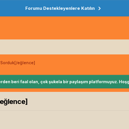
Forumu Destekleyenlere Katılın
 Sorduk[/eğlence]
rden beri faal olan, çok şukela bir paylaşım platformuyuz. Hoşg
/eğlence]