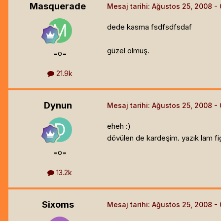
Masquerade
Mesaj tarihi:
Ağustos 25, 2008
dede kasma fsdfsdfsdaf
güzel olmuş.
=o=
21.9k
Dynun
Mesaj tarihi:
Ağustos 25, 2008
eheh :)
dövülen de kardeşim. yazık lam fi
=o=
13.2k
Sixoms
Mesaj tarihi:
Ağustos 25, 2008