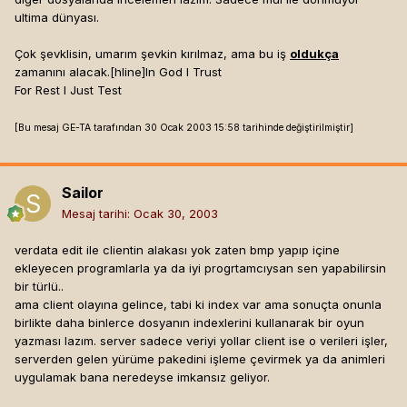
ultima dünyası.
Çok şevklisin, umarım şevkin kırılmaz, ama bu iş
oldukça
zamanını alacak.[hline]
In God I Trust
For Rest I Just Test
[Bu mesaj GE-TA tarafından 30 Ocak 2003 15:58 tarihinde değiştirilmiştir]
Sailor
Mesaj tarihi:
Ocak 30, 2003
verdata edit ile clientin alakası yok zaten bmp yapıp içine
ekleyecen programlarla ya da iyi progrtamcıysan sen yapabilirsin
bir türlü..
ama client olayına gelince, tabi ki index var ama sonuçta onunla
birlikte daha binlerce dosyanın indexlerini kullanarak bir oyun
yazması lazım. server sadece veriyi yollar client ise o verileri işler,
serverden gelen yürüme pakedini işleme çevirmek ya da animleri
uygulamak bana neredeyse imkansız geliyor.