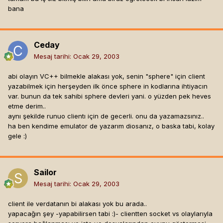
bana
Ceday
Mesaj tarihi:
Ocak 29, 2003
abi olayın VC++ bilmekle alakası yok, senin "sphere" için client
yazabilmek için herşeyden ilk önce sphere in kodlarına ihtiyacın
var. bunun da tek sahibi sphere devleri yani. o yüzden pek heves
etme derim..
aynı şekilde runuo clientı için de gecerli. onu da yazamazsınız..
ha ben kendime emulator de yazarım diosanız, o baska tabi, kolay
gele :)
Sailor
Mesaj tarihi:
Ocak 29, 2003
client ile verdatanın bi alakası yok bu arada..
yapacağın şey -yapabilirsen tabi :)- clientten socket vs olaylarıyla