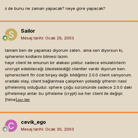
ii de bunu ne zaman yapacak? neye göre yapacak?
Sailor
Mesaj tarihi:
Ocak 29, 2003
tamam ben de yapamaz diyorum zaten.. ama sen diyorsun ki,
spherenin kodlarını bilmesi lazım.
hayır client ile emunun bir alakası yoktur. sadece emulatörlerin
uncrypt edebileceği (desteklediği) clientler vardır diyorum ben.
sphereclient fln özel birşey değil. bildiğimiz 2.0.0 client sanıyorum.
oradaki olay, client bağlanmaa çalışırken yolladığı şifrenin nasıl
şifrelenmiş olduğudur. sphere çoğu sürümünde sadece 2.0.0 daki
şifrelemeyi anlar. bu şifreleme (crypt) ise her client ile değişir.
[hline]
Join Me!
cevik_ego
Mesaj tarihi:
Ocak 30, 2003