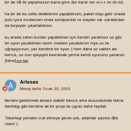
bir de VB ile yapamazsın bana göre (bir karar ver vc++ mı vb mi)
ha bir de bu üstte dediklerimi yapabilirsen, paket olayı gelir sırada
polü iyice incelersen onda sendpacket vs olayları var. oaralardan
da birşeyler çıkartabilirsin.
bu arada zaten bunları yapabilmen için kendin yardımsız uo gibi
bir oyun yazabilmen lazım. madem yazabilirsin niye uo ile
uğraşıyorsun, yaz kendine bir oyun :) hem daha az vaktini alır
bence, uo nun işleyişini kavramak yerine kendi oyununu yazarsın.
[hline]
Join Me!
Arlooax
Mesaj tarihi:
Ocak 30, 2003
Kendini gelistirmek amacli olabilir bence ama dusundumde tekrar
denildigi gibi kendine ait bir proje ile ugras daha faydali.
Tekerlegi yeniden icat etmeye gerek yok, adamlar yazmis i$te
client :)