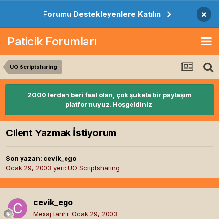
×
Forumu Destekleyenlere Katılın
Paticik Forumları
UO Scriptsharing
2000 lerden beri faal olan, çok şukela bir paylaşım
platformuyuz. Hoşgeldiniz.
Client Yazmak İstiyorum
Son yazan:
cevik_ego
Ocak 29, 2003
yeri:
UO Scriptsharing
cevik_ego
Mesaj tarihi:
Ocak 29, 2003