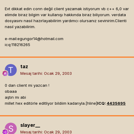
Evt dikkat edin conn değil client yazamak istiyorum vb c++ 6,0 var
elimde biraz bilgim var kullanışı hakkında biraz biliyorum. verdata
dosyasını nasıl hazırlayabilirim yardımcı olursanız sevinirim.Clienti
nasıl yazabilirim.
e-mail:
egungor14@hotmail.com
icq:118216265
taz
Mesaj tarihi:
Ocak 29, 2003
0 dan client mi yazcan !
obaaa
aştın mı abi
millet hex editörle editliyor bildiim kadarıyla.[hline]
ICQ:
4435695
slayer__
Mesaj tarihi:
Ocak 29, 2003