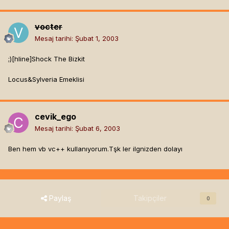
vocter
Mesaj tarihi:
Şubat 1, 2003
;)[hline]
Shock The Bizkit
Locus&Sylveria Emeklisi
cevik_ego
Mesaj tarihi:
Şubat 6, 2003
Ben hem vb vc++ kullanıyorum.Tşk ler ilgnizden dolayı
Paylaş
Takipçiler
0