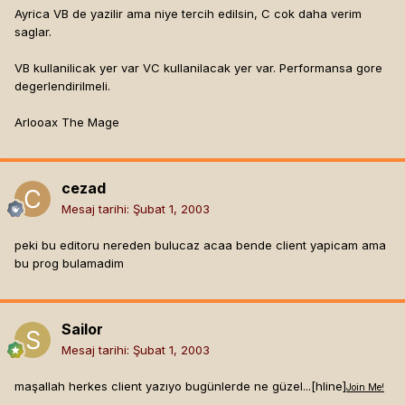
Ayrica VB de yazilir ama niye tercih edilsin, C cok daha verim
saglar.
VB kullanilicak yer var VC kullanilacak yer var. Performansa gore
degerlendirilmeli.
Arlooax The Mage
cezad
Mesaj tarihi:
Şubat 1, 2003
peki bu editoru nereden bulucaz acaa bende client yapicam ama
bu prog bulamadim
Sailor
Mesaj tarihi:
Şubat 1, 2003
maşallah herkes client yazıyo bugünlerde ne güzel...[hline]
Join Me!