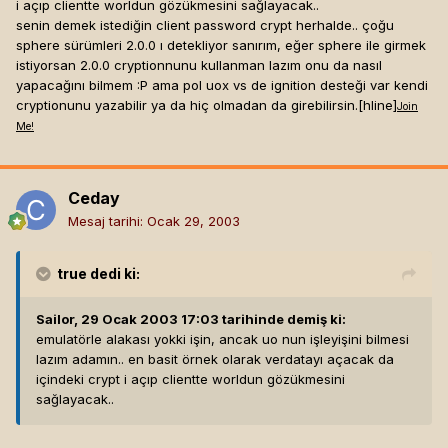
i açıp clientte worldun gözükmesini sağlayacak..
senin demek istediğin client password crypt herhalde.. çoğu
sphere sürümleri 2.0.0 ı detekliyor sanırım, eğer sphere ile girmek
istiyorsan 2.0.0 cryptionnunu kullanman lazım onu da nasıl
yapacağını bilmem :P ama pol uox vs de ignition desteği var kendi
cryptionunu yazabilir ya da hiç olmadan da girebilirsin.[hline]
Join
Me!
Ceday
Mesaj tarihi:
Ocak 29, 2003
true
dedi ki:
Sailor, 29 Ocak 2003 17:03 tarihinde demiş ki:
emulatörle alakası yokki işin, ancak uo nun işleyişini bilmesi
lazım adamın.. en basit örnek olarak verdatayı açacak da
içindeki crypt i açıp clientte worldun gözükmesini
sağlayacak..