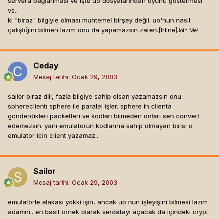
servera bağlanması ve işte uo dosyalarından oyunu göstermesi
vs..
ki "biraz" bilgiyle olması muhtemel birşey değil. uo'nun nasıl
çalıştığını bilmen lazım onu da yapamazsın zaten.[hline]
Join Me!
Ceday
Mesaj tarihi:
Ocak 29, 2003
sailor biraz diil, fazla bilgiye sahip olsan yazamazsın onu.
sphereclientı sphere ile paralel işler. sphere in clienta
gönderdikleri packetleri ve kodları bilmeden onları sen convert
edemezsin. yani emulatorun kodlarına sahip olmayan birisi o
emulator icin client yazamaz..
Sailor
Mesaj tarihi:
Ocak 29, 2003
emulatörle alakası yokki işin, ancak uo nun işleyişini bilmesi lazım
adamın.. en basit örnek olarak verdatayı açacak da içindeki crypt