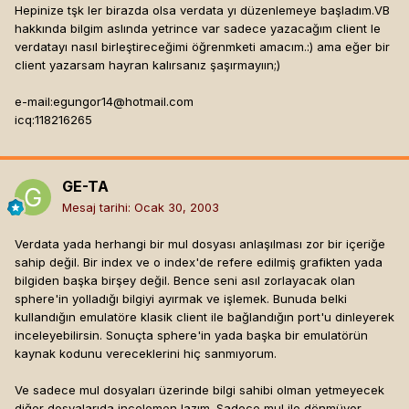
Hepinize tşk ler birazda olsa verdata yı düzenlemeye başladım.VB
hakkında bilgim aslında yetrince var sadece yazacağım client le
verdatayı nasıl birleştireceğimi öğrenmketi amacım.:) ama eğer bir
client yazarsam hayran kalırsanız şaşırmayıın;)
e-mail:
egungor14@hotmail.com
icq:118216265
GE-TA
Mesaj tarihi:
Ocak 30, 2003
Verdata yada herhangi bir mul dosyası anlaşılması zor bir içeriğe
sahip değil. Bir index ve o index'de refere edilmiş grafikten yada
bilgiden başka birşey değil. Bence seni asıl zorlayacak olan
sphere'in yolladığı bilgiyi ayırmak ve işlemek. Bunuda belki
kullandığın emulatöre klasik client ile bağlandığın port'u dinleyerek
inceleyebilirsin. Sonuçta sphere'in yada başka bir emulatörün
kaynak kodunu vereceklerini hiç sanmıyorum.
Ve sadece mul dosyaları üzerinde bilgi sahibi olman yetmeyecek
diğer dosyalarıda incelemen lazım. Sadece mul ile dönmüyor