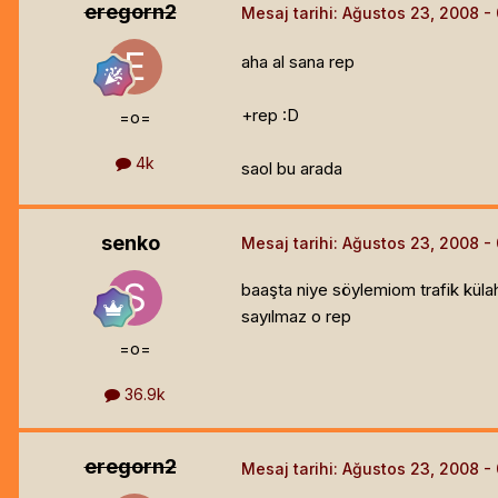
eregorn2
Mesaj tarihi:
Ağustos 23, 2008
aha al sana rep
+rep :D
=o=
4k
saol bu arada
senko
Mesaj tarihi:
Ağustos 23, 2008
baaşta niye söylemiom trafik küla
sayılmaz o rep
=o=
36.9k
eregorn2
Mesaj tarihi:
Ağustos 23, 2008