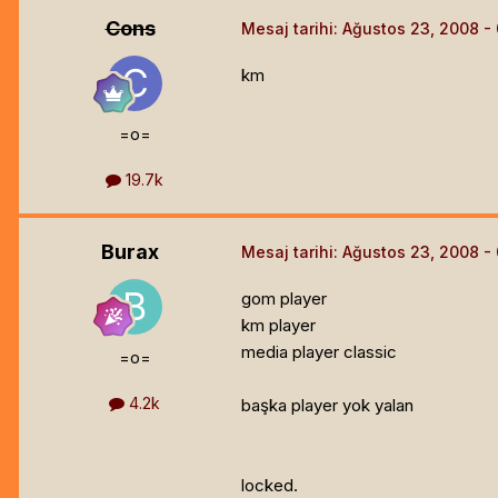
Cons
Mesaj tarihi:
Ağustos 23, 2008
km
=o=
19.7k
Burax
Mesaj tarihi:
Ağustos 23, 2008
gom player
km player
media player classic
=o=
4.2k
başka player yok yalan
locked.