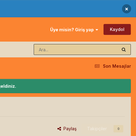
×
Kaydol
Üye misin? Giriş yap
Son Mesajlar
eldiniz.
Paylaş
Takipçiler
0