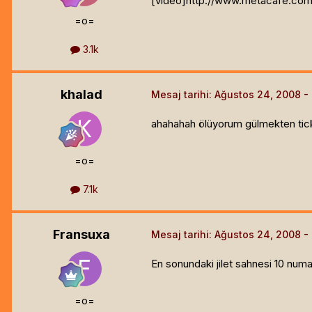
[video]
http://www.metacafe.co
=o=
3.1k
khalad
Mesaj tarihi:
Ağustos 24, 2008
ahahahah ölüyorum gülmekten tic
=o=
7.1k
Fransuxa
Mesaj tarihi:
Ağustos 24, 2008
En sonundaki jilet sahnesi 10 numa
=o=