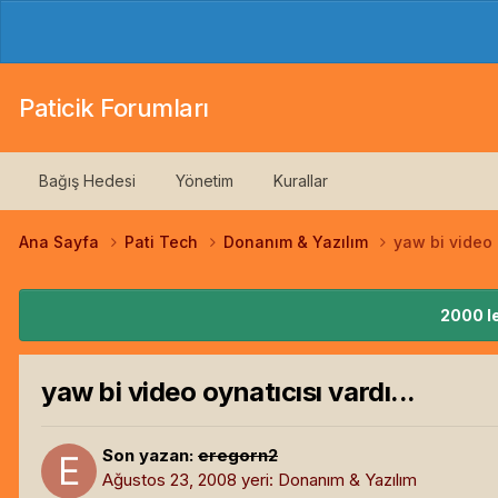
Paticik Forumları
Bağış Hedesi
Yönetim
Kurallar
Ana Sayfa
Pati Tech
Donanım & Yazılım
yaw bi video o
2000 le
yaw bi video oynatıcısı vardı...
Son yazan:
eregorn2
Ağustos 23, 2008
yeri:
Donanım & Yazılım