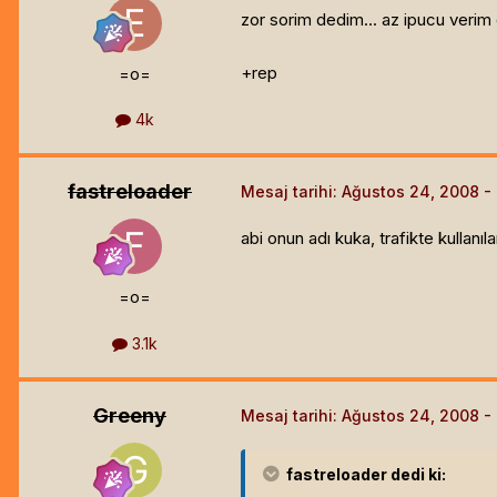
zor sorim dedim... az ipucu verim 
+rep
=o=
4k
fastreloader
Mesaj tarihi:
Ağustos 24, 2008
abi onun adı kuka, trafikte kullanıl
=o=
3.1k
Greeny
Mesaj tarihi:
Ağustos 24, 2008
fastreloader
dedi ki: