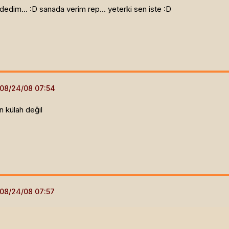
dedim... :D sanada verim rep... yeterki sen iste :D
an külah değil