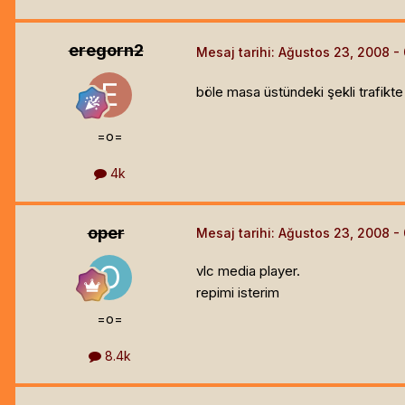
eregorn2
Mesaj tarihi:
Ağustos 23, 2008
böle masa üstündeki şekli trafikte k
=o=
4k
oper
Mesaj tarihi:
Ağustos 23, 2008
vlc media player.
repimi isterim
=o=
8.4k