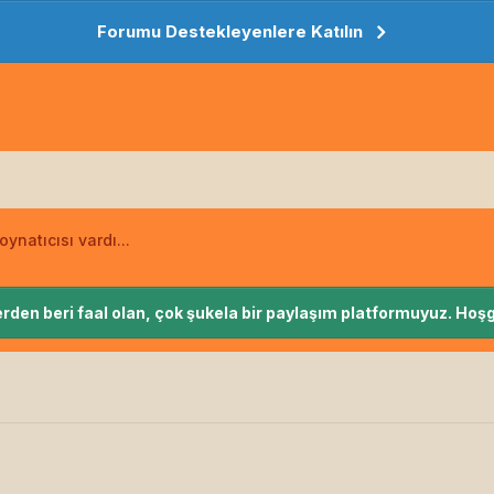
Forumu Destekleyenlere Katılın
ynatıcısı vardı...
rden beri faal olan, çok şukela bir paylaşım platformuyuz. Hoşg