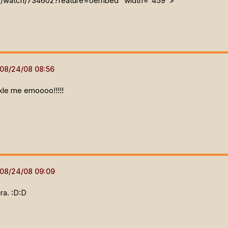
m/watch/734602?feature=oembed" width="459">
kle me emoooo!!!!!
ra. :D:D