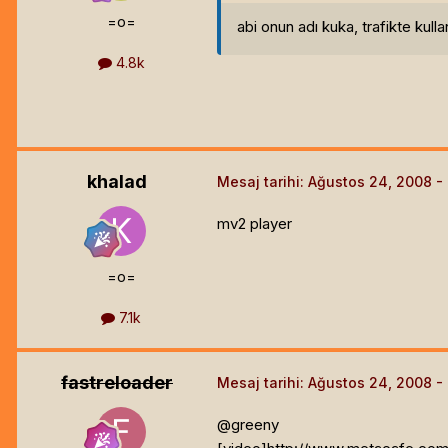
=o=
abi onun adı kuka, trafikte kulla
4.8k
khalad
Mesaj tarihi:
Ağustos 24, 2008
mv2 player
=o=
7.1k
fastreloader
Mesaj tarihi:
Ağustos 24, 2008
@greeny