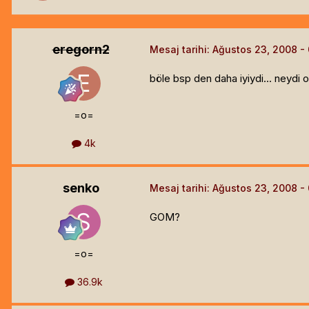
eregorn2
Mesaj tarihi:
Ağustos 23, 2008
böle bsp den daha iyiydi... neydi o
=o=
4k
senko
Mesaj tarihi:
Ağustos 23, 2008
GOM?
=o=
36.9k