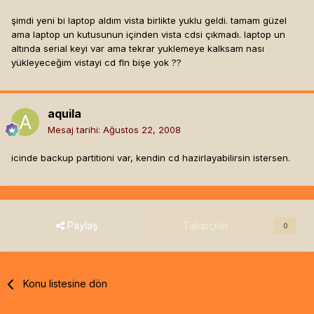
şimdi yeni bi laptop aldım vista birlikte yuklu geldi. tamam güzel
ama laptop un kutusunun içinden vista cdsi çıkmadı. laptop un
altında serial keyi var ama tekrar yuklemeye kalksam nası
yükleyeceğim vistayi cd fln bişe yok ??
aquila
Mesaj tarihi:
Ağustos 22, 2008
icinde backup partitioni var, kendin cd hazirlayabilirsin istersen.
Paylaş
Takipçiler
0
Konu listesine dön