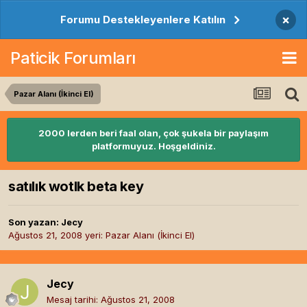
×
Forumu Destekleyenlere Katılın
Paticik Forumları
Pazar Alanı (İkinci El)
2000 lerden beri faal olan, çok şukela bir paylaşım
platformuyuz. Hoşgeldiniz.
satılık wotlk beta key
Son yazan:
Jecy
Ağustos 21, 2008
yeri:
Pazar Alanı (İkinci El)
Jecy
Mesaj tarihi:
Ağustos 21, 2008