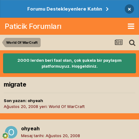
×
Forumu Destekleyenlere Katılın
Paticik Forumları
World Of WarCraft
2000 lerden beri faal olan, çok şukela bir paylaşım
platformuyuz. Hoşgeldiniz.
migrate
Son yazan:
ohyeah
Ağustos 20, 2008
yeri:
World Of WarCraft
ohyeah
Mesaj tarihi:
Ağustos 20, 2008