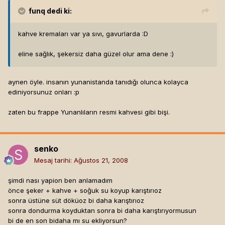
funq
dedi ki:
kahve kremaları var ya sıvı, gavurlarda :D
eline sağlık, şekersiz daha güzel olur ama dene :)
aynen öyle. insanın yunanistanda tanıdığı olunca kolayca
ediniyorsunuz onları :p
zaten bu frappe Yunanlıların resmi kahvesi gibi bişi.
senko
Mesaj tarihi:
Ağustos 21, 2008
şimdi nası yapion ben anlamadım
önce şeker + kahve + soğuk su koyup karıştırıoz
sonra üstüne süt döküoz bi daha karıştırıoz
sonra dondurma koyduktan sonra bi daha karıştırıyormusun
bi de en son bidaha mı su ekliyorsun?