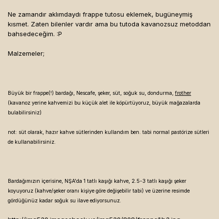
Ne zamandır aklımdaydı frappe tutosu eklemek, bugüneymiş
kısmet. Zaten bilenler vardır ama bu tutoda kavanozsuz metoddan
bahsedeceğim. :P
Malzemeler;
Büyük bir frappe(!) bardağı, Nescafe, şeker, süt, soğuk su, dondurma,
frother
(kavanoz yerine kahvemizi bu küçük alet ile köpürtüyoruz, büyük mağazalarda
bulabilirsiniz)
not: süt olarak, hazır kahve sütlerinden kullandım ben. tabi normal pastörize sütleri
de kullanabilirsiniz.
Bardağımızın içerisine, NŞA'da 1 tatlı kaşığı kahve, 2.5-3 tatlı kaşığı şeker
koyuyoruz (kahve/şeker oranı kişiye göre değişebilir tabi) ve üzerine resimde
gördüğünüz kadar soğuk su ilave ediyorsunuz.