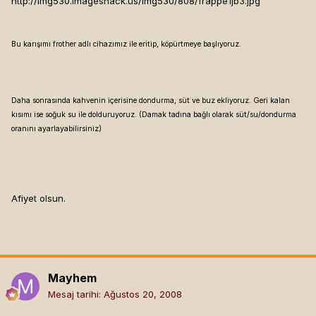
http://img530.imageshack.us/img530/808/frappe1jb3.jpg
Bu karışımı frother adlı cihazımız ile eritip, köpürtmeye başlıyoruz.
Daha sonrasında kahvenin içerisine dondurma, süt ve buz ekliyoruz. Geri kalan
kısımı ise soğuk su ile dolduruyoruz. (Damak tadına bağlı olarak süt/su/dondurma
oranını ayarlayabilirsiniz)
Afiyet olsun.
Mayhem
Mesaj tarihi:
Ağustos 20, 2008