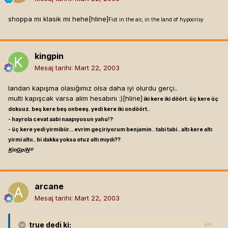
shoppa mı klasik mi hehe[hline]
Fist in the air, in the land of hypocrisy
kingpin
Mesaj tarihi:
Mart 22, 2003
landan kapışma olasığımız olsa daha iyi olurdu gerçi..
multi kapışcak varsa alim hesabını :)[hline]
iki kere iki döört. üç kere üç
dokuuz. beş kere beş onbeeş. yedi kere iki ondöört..
- hayrola cevat aabi naapıyosun yahu!?
- üç kere yedi yirmibiir... evrim geçiriyorum benjamin.. tabi tabi.. altı kere altı
yirmi altıı.. bi dakka yoksa otuz altı mıydı??
K
in
G
pi
N
®
arcane
Mesaj tarihi:
Mart 22, 2003
true
dedi ki: