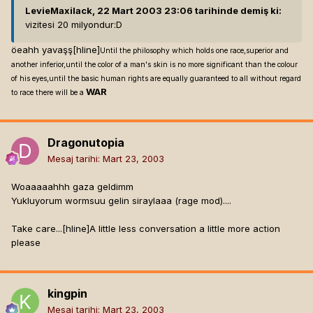
LevieMaxilack, 22 Mart 2003 23:06 tarihinde demiş ki:
vizitesi 20 milyondur:D
öeahh yavaşş[hline]
Until the philosophy which holds one race,superior and
another inferior,until the color of a man's skin is no more significant than the colour
of his eyes,until the basic human rights are equally guaranteed to all without regard
WAR
to race there will be a
Dragonutopia
Mesaj tarihi:
Mart 23, 2003
Woaaaaahhh gaza geldimm
Yukluyorum wormsuu gelin siraylaaa (rage mod)....
Take care...[hline]
A little less conversation a little more action
please
kingpin
Mesaj tarihi:
Mart 23, 2003