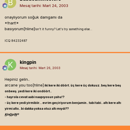
Mesaj tarihi:
Mart 24, 2003
onaylıyorum soğuk damgamı da
*!hart!*
basıyorum[hline]
Isn't it funny? Let's try something else...
ICQ:84232487
kingpin
Mesaj tarihi:
Mart 26, 2003
Hepiniz gelin..
arcane you too[hline]
iki kere iki döört. üç kere üç dokuuz. beş kere beş
onbeeş. yedi kere iki ondöört..
- hayrola cevat aabi naapıyosun yahu!?
- üç kere yedi yirmibiir... evrim geçiriyorum benjamin.. tabi tabi.. altı kere altı
yirmi altıı.. bi dakka yoksa otuz altı mıydı??
K
in
G
pi
N
®