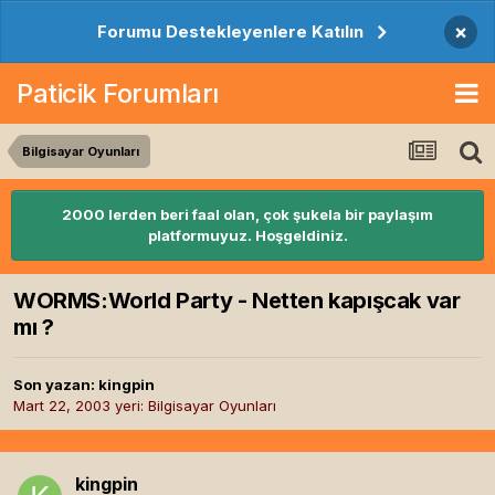
×
Forumu Destekleyenlere Katılın
Paticik Forumları
Bilgisayar Oyunları
2000 lerden beri faal olan, çok şukela bir paylaşım
platformuyuz. Hoşgeldiniz.
WORMS:World Party - Netten kapışcak var
mı ?
Son yazan:
kingpin
Mart 22, 2003
yeri:
Bilgisayar Oyunları
kingpin