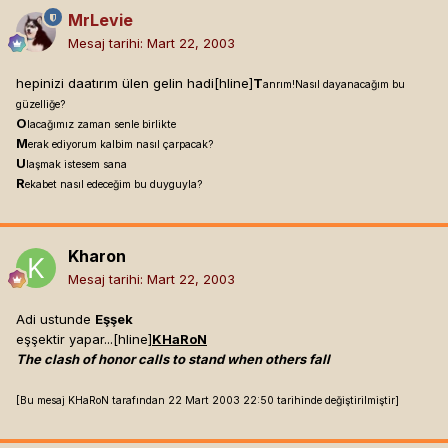
MrLevie
Mesaj tarihi:
Mart 22, 2003
hepinizi daatırım ülen gelin hadi[hline]
T
anrım!Nasıl dayanacağım bu
güzelliğe?
O
lacağımız zaman senle birlikte
M
erak ediyorum kalbim nasıl çarpacak?
U
laşmak istesem sana
R
ekabet nasıl edeceğim bu duyguyla?
Kharon
Mesaj tarihi:
Mart 22, 2003
Adi ustunde
Eşşek
eşşektir yapar...[hline]
KHaRoN
The clash of honor calls to stand when others fall
[Bu mesaj KHaRoN tarafından 22 Mart 2003 22:50 tarihinde değiştirilmiştir]