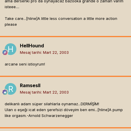
ama dersenki pro da oynayacaz bazooka grande o zaman varim
isteee....
Take care...[hline]
A little less conversation a little more action
please
HellHound
Mesaj tarihi:
Mart 22, 2003
arcane seni istioyrum!
RamsesII
Mesaj tarihi:
Mart 22, 2003
delikanlı adam süper silahlarla oynamaz...DERMİŞİM!
Ulan o eşeği icat eden şerefsizi döveyim ben emi...[hline]
A pump
like orgasm.-Arnold Schwarzenegger