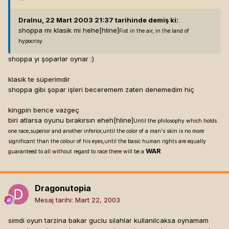
Dralnu, 22 Mart 2003 21:37 tarihinde demiş ki:
shoppa mı klasik mi hehe[hline]
Fist in the air, in the land of
hypocrisy
shoppa yı şoparlar oynar :)
klasik te süperimdir
shoppa gibi şopar işleri beceremem zaten denemedim hiç
kingpin bence vazgeç
biri atlarsa oyunu bırakırsın eheh[hline]
Until the philosophy which holds
one race,superior and another inferior,until the color of a man's skin is no more
significant than the colour of his eyes,until the basic human rights are equally
WAR
guaranteed to all without regard to race there will be a
Dragonutopia
Mesaj tarihi:
Mart 22, 2003
simdi oyun tarzina bakar guclu silahlar kullanilcaksa oynamam