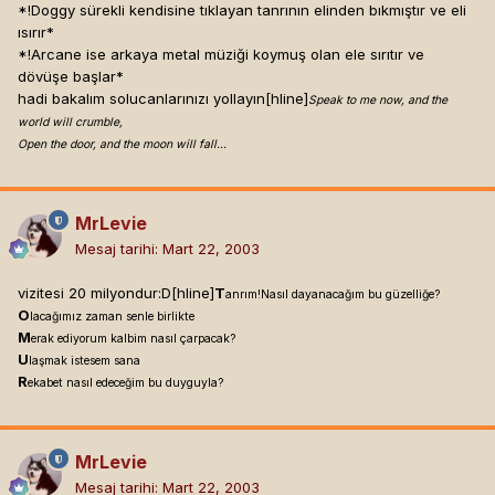
*!Doggy sürekli kendisine tıklayan tanrının elinden bıkmıştır ve eli
ısırır*
*!Arcane ise arkaya metal müziği koymuş olan ele sırıtır ve
dövüşe başlar*
hadi bakalım solucanlarınızı yollayın[hline]
Speak to me now, and the
world will crumble,
Open the door, and the moon will fall...
MrLevie
Mesaj tarihi:
Mart 22, 2003
vizitesi 20 milyondur:D[hline]
T
anrım!Nasıl dayanacağım bu güzelliğe?
O
lacağımız zaman senle birlikte
M
erak ediyorum kalbim nasıl çarpacak?
U
laşmak istesem sana
R
ekabet nasıl edeceğim bu duyguyla?
MrLevie
Mesaj tarihi:
Mart 22, 2003