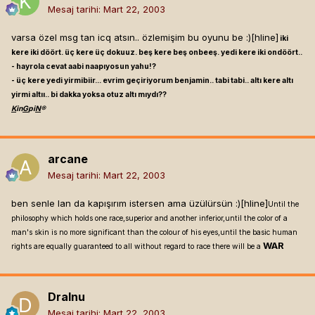
Mesaj tarihi:
Mart 22, 2003
varsa özel msg tan icq atsın.. özlemişim bu oyunu be :)[hline]
iki
kere iki döört. üç kere üç dokuuz. beş kere beş onbeeş. yedi kere iki ondöört..
- hayrola cevat aabi naapıyosun yahu!?
- üç kere yedi yirmibiir... evrim geçiriyorum benjamin.. tabi tabi.. altı kere altı
yirmi altıı.. bi dakka yoksa otuz altı mıydı??
K
in
G
pi
N
®
arcane
Mesaj tarihi:
Mart 22, 2003
ben senle lan da kapışırım istersen ama üzülürsün :)[hline]
Until the
philosophy which holds one race,superior and another inferior,until the color of a
man's skin is no more significant than the colour of his eyes,until the basic human
WAR
rights are equally guaranteed to all without regard to race there will be a
Dralnu
Mesaj tarihi:
Mart 22, 2003