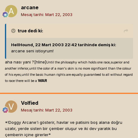
arcane
Mesaj tarihi:
Mart 22, 2003
true
dedi ki:
HellHound, 22 Mart 2003 22:42 tarihinde demiş ki:
arcane seni istioyrum!
aha nası yani ?[hline]
Until the philosophy which holds one race,superior and
another inferior,until the color of a man's skin is no more significant than the colour
of his eyes,until the basic human rights are equally guaranteed to all without regard
WAR
to race there will be a
Volfied
Mesaj tarihi:
Mart 22, 2003
*!Doggy Arcane'i gösterir, havlar ve patisini boş alana doğru
uzatır, yerde sisten bir çember oluşur ve iki dev yaratık bu
çemberin içine girerler*