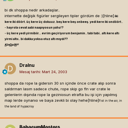
bi dk shoppa nedir arkadaşlar..
internette değişik figürler sergileyen tipler gördüm de :)[hline]
iki
kere iki döört. üç kere üç dokuuz. beş kere beş onbeeş. yedi kere iki ondöört..
- hayrola cevat aabi naapıyosun yahu!?
- üç kere yedi yirmibiir... evrim geçiriyorum benjamin.. tabi tabi.. altı kere altı
yirmi altıı.. bi dakka yoksa otuz altı mıydı??
K
in
G
pi
N
®
Dralnu
Mesaj tarihi:
Mart 24, 2003
shoppa da rope la gidersin 30 sn içinde önce crate alıp sonra
saldırman lasım sadece chute, rope skip go fln var crate le
gelenlerin dışında rope la geziniosun etrafta bu işi için yapılmış
map lerde oynanıo ve baya zevkli bi olay hehe[hline]
Fist in the air, in
the land of hypocrisy
BabacumMostors