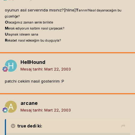
oyunun asıl serverında mısınız?[hline]
T
anrım!Nasıl dayanacağım bu
güzelliğe?
O
lacağımız zaman senle birlikte
M
erak ediyorum kalbim nasıl çarpacak?
U
laşmak istesem sana
R
ekabet nasıl edeceğim bu duyguyla?
HellHound
Mesaj tarihi:
Mart 22, 2003
patchi cekiim nasil gosteririm :P
arcane
Mesaj tarihi:
Mart 22, 2003
true
dedi ki: