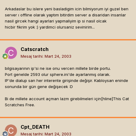
Arkadaslar bu islere yeni basladigim icin bilmiyorum iyi guzel ben
server ı offline olarak yaptım bitirdim server a disaridan insanlar
nasil gircek hangi ayarlari yapmaliyim ip si nasil olcak
hicbir fikrim yok :) yardimci olursaniz sevinirim...
Catscratch
Mesaj tarihi:
Mart 24, 2003
bilgisayarının ip'si ne ise onu vercen millete birde portu.
Port genelde 2593 olur sphere.ini'de ayarlanmış olarak.
IP'de dialup san her interente girişinde değişir. Kabloysan eninde
sonunda bir gün gene değişecek :D
Bi de millete account açman lazm girebilmeleri için[hline]
This Cat
Scratches Free.
Cpt_DEATH
Mesaj tarihi:
Mart 24, 2003