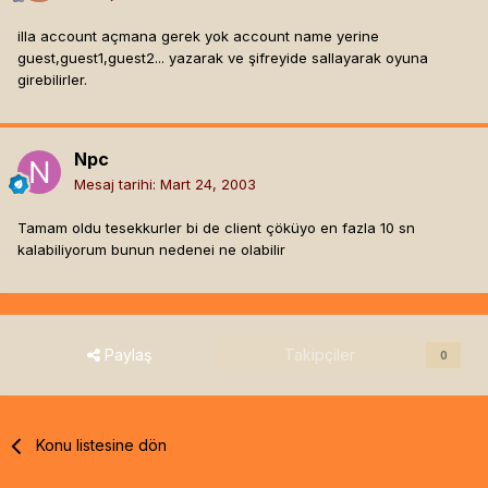
illa account açmana gerek yok account name yerine
guest,guest1,guest2... yazarak ve şifreyide sallayarak oyuna
girebilirler.
Npc
Mesaj tarihi:
Mart 24, 2003
Tamam oldu tesekkurler bi de client çöküyo en fazla 10 sn
kalabiliyorum bunun nedenei ne olabilir
Paylaş
Takipçiler
0
Konu listesine dön