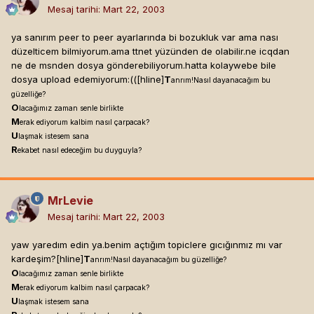
Mesaj tarihi:
Mart 22, 2003
ya sanırım peer to peer ayarlarında bi bozukluk var ama nası
düzelticem bilmiyorum.ama ttnet yüzünden de olabilir.ne icqdan
ne de msnden dosya gönderebiliyorum.hatta kolaywebe bile
dosya upload edemiyorum:(([hline]
T
anrım!Nasıl dayanacağım bu
güzelliğe?
O
lacağımız zaman senle birlikte
M
erak ediyorum kalbim nasıl çarpacak?
U
laşmak istesem sana
R
ekabet nasıl edeceğim bu duyguyla?
MrLevie
Mesaj tarihi:
Mart 22, 2003
yaw yaredım edin ya.benim açtığım topiclere gıcığınmız mı var
kardeşim?[hline]
T
anrım!Nasıl dayanacağım bu güzelliğe?
O
lacağımız zaman senle birlikte
M
erak ediyorum kalbim nasıl çarpacak?
U
laşmak istesem sana