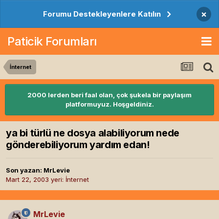
×
Forumu Destekleyenlere Katılın
Paticik Forumları
İnternet
2000 lerden beri faal olan, çok şukela bir paylaşım
platformuyuz. Hoşgeldiniz.
ya bi türlü ne dosya alabiliyorum nede
gönderebiliyorum yardım edan!
Son yazan:
MrLevie
Mart 22, 2003
yeri:
İnternet
MrLevie