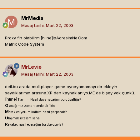
MrMedia
Mesaj tarihi:
Mart 22, 2003
Proxy fln olabilirmi[hline]
IpAdresimNe.Com
Matrix Code System
MrLevie
Mesaj tarihi:
Mart 22, 2003
deil.bu arada mulitplayer game oynayamamayı da ekleyin
saydıklarımın arasına.XP den kaynaklanıyo.ME de bişey yok çünkü.
[hline]
T
anrım!Nasıl dayanacağım bu güzelliğe?
O
lacağımız zaman senle birlikte
M
erak ediyorum kalbim nasıl çarpacak?
U
laşmak istesem sana
R
ekabet nasıl edeceğim bu duyguyla?