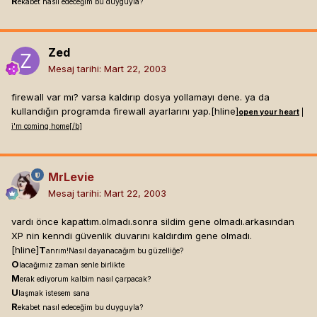
R
ekabet nasıl edeceğim bu duyguyla?
Zed
Mesaj tarihi:
Mart 22, 2003
firewall var mı? varsa kaldırıp dosya yollamayı dene. ya da
kullandığın programda firewall ayarlarını yap.[hline]
open your heart
|
i'm coming home[/b]
MrLevie
Mesaj tarihi:
Mart 22, 2003
vardı önce kapattım.olmadı.sonra sildim gene olmadı.arkasından
XP nin kenndi güvenlik duvarını kaldırdım gene olmadı.
[hline]
T
anrım!Nasıl dayanacağım bu güzelliğe?
O
lacağımız zaman senle birlikte
M
erak ediyorum kalbim nasıl çarpacak?
U
laşmak istesem sana
R
ekabet nasıl edeceğim bu duyguyla?