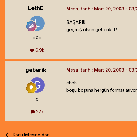
LethE
Mesaj tarihi:
Mart 20, 2003
BAŞARI!!
geçmiş olsun geberik :P
=o=
6.9k
geberik
Mesaj tarihi:
Mart 20, 2003
eheh
boşu boşuna hergün format atıy
=o=
227
Konu listesine dön