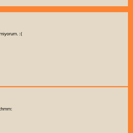
emiyorum. :(
n :hmm: