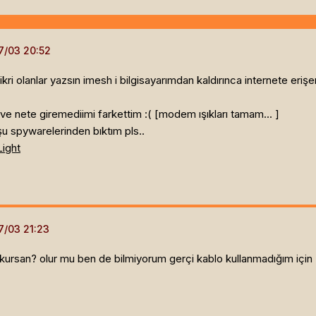
ikri olanlar yazsın imesh i bilgisayarımdan kaldırınca internete eriş
ve nete giremediimi farkettim :( [modem ışıkları tamam... ]
şu spywarelerinden bıktım pls..
Light
en kursan? olur mu ben de bilmiyorum gerçi kablo kullanmadığım içi