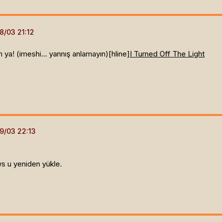
m ya! (imeshi... yannış anlamayın)[hline]
I Turned Off The Light
s u yeniden yükle.