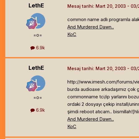
LethE
Mesaj tarihi:
Mart 20, 2003
common name adlı programla alakal
And Murdered Dawn..
KoC
=o=
6.9k
LethE
Mesaj tarihi:
Mart 20, 2003
http://www.imesh.com/forums/v
burda audioaxe arkadaşımız çok gu
commonname tci/ip yarlarını bo
=o=
ordaki 2 dosyayı çekip install/unin
6.9k
şimdi reboot atıcam.. bismillah![hl
And Murdered Dawn..
KoC