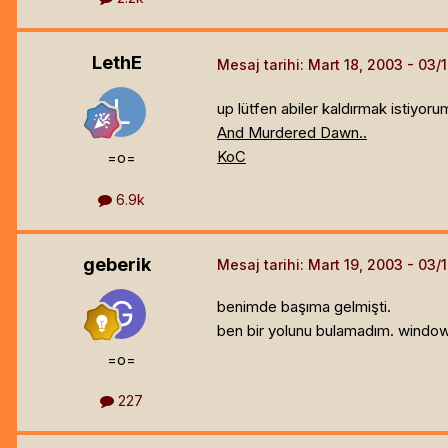
LethE
Mesaj tarihi:
Mart 18, 2003
up lütfen abiler kaldırmak istiyoru
And Murdered Dawn..
KoC
=o=
6.9k
geberik
Mesaj tarihi:
Mart 19, 2003
benimde başıma gelmişti.
ben bir yolunu bulamadım. window
=o=
227