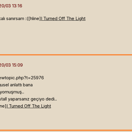
ı sanırsam :([hline]
I Turned Off The Light
iewtopic.php?t=25976
sel anlattı bana
zuyomuşmuş..
stall yaparsanız geçiyo dedi..
ine]
I Turned Off The Light