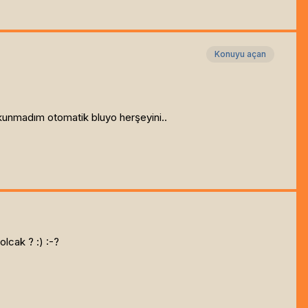
Konuyu açan
unmadım otomatik bluyo herşeyini..
lcak ? :) :-?