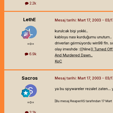
2.2k
LethE
Mesaj tarihi:
Mart 17, 2003
kurulcak bişi yokki..
kabloyu nası kurduğumu unutum..
driverları görmüyordu win98 fln.
=o=
olay imeshde :([hline]
I Turned Off
6.9k
And Murdered Dawn..
KoC
Sacros
Mesaj tarihi:
Mart 17, 2003
ya bu spywareler rezalet zaten... 
[Bu mesaj ReaperXS tarafından 17 Mart 2
=o=
2.2k