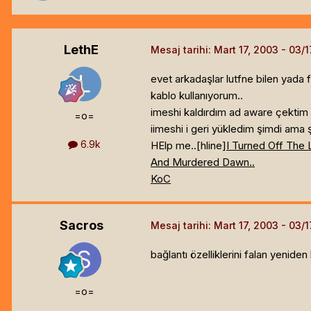
LethE
Mesaj tarihi:
Mart 17, 2003
evet arkadaşlar lutfne bilen yada f
kablo kullanıyorum..
imeshi kaldırdım ad aware çektim 
=o=
iimeshi i geri yükledim şimdi ama 
6.9k
HElp me..[hline]
I Turned Off The 
And Murdered Dawn..
KoC
Sacros
Mesaj tarihi:
Mart 17, 2003
bağlantı özelliklerini falan yenid
=o=