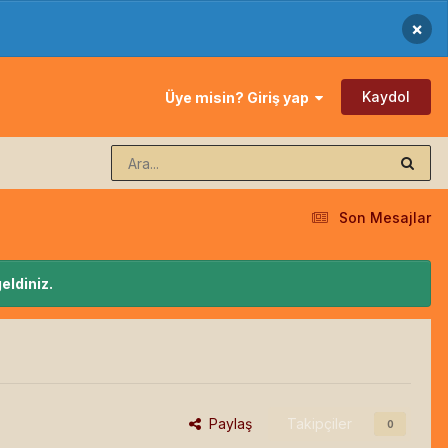
×
Kaydol
Üye misin? Giriş yap
Son Mesajlar
eldiniz.
Paylaş
Takipçiler
0