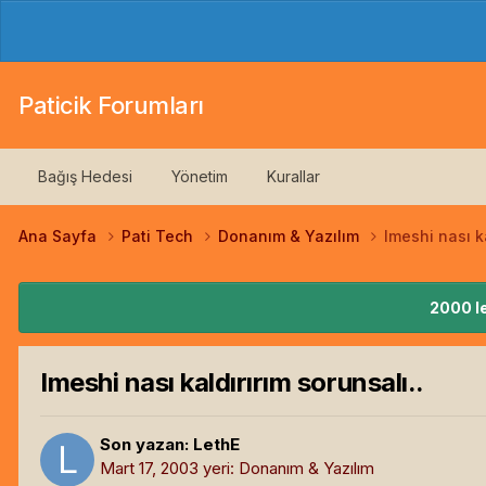
Paticik Forumları
Bağış Hedesi
Yönetim
Kurallar
Ana Sayfa
Pati Tech
Donanım & Yazılım
Imeshi nası ka
2000 le
Imeshi nası kaldırırım sorunsalı..
Son yazan:
LethE
Mart 17, 2003
yeri:
Donanım & Yazılım