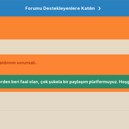
Forumu Destekleyenlere Katılın
ldırırım sorunsalı..
rden beri faal olan, çok şukela bir paylaşım platformuyuz. Hoşg