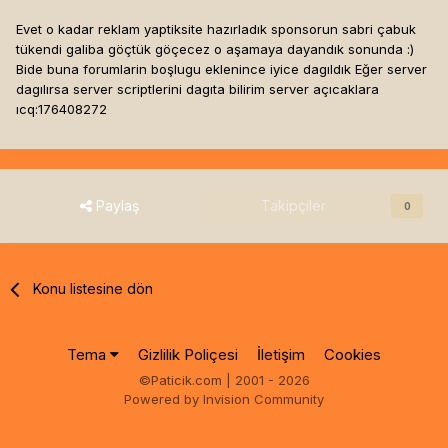
Evet o kadar reklam yaptiksite hazırladık sponsorun sabri çabuk
tükendi galiba göçtük göçecez o aşamaya dayandık sonunda :)
Bide buna forumlarin boşlugu eklenince iyice dagıldık Eğer server
dagılırsa server scriptlerini dagıta bilirim server açıcaklara
ıcq:176408272
Paylaş
Takipçiler
0
Konu listesine dön
Tema
Gizlilik Poliçesi
İletişim
Cookies
©Paticik.com | 2001 - 2026
Powered by Invision Community