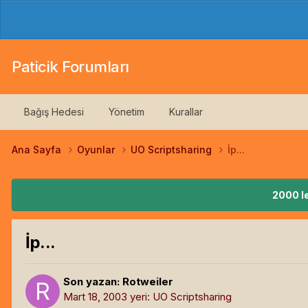
Paticik Forumları
Bağış Hedesi
Yönetim
Kurallar
Ana Sayfa
Oyunlar
UO Scriptsharing
İp...
2000 le
İp...
Son yazan:
Rotweiler
Mart 18, 2003
yeri:
UO Scriptsharing