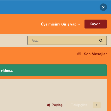
×
Kaydol
Üye misin? Giriş yap
Son Mesajlar
eldiniz.
Paylaş
Takipçiler
0