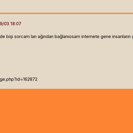
de bişi sorcam lan ağından bağlanıosam internete gene insanların g
age.php?id=162872