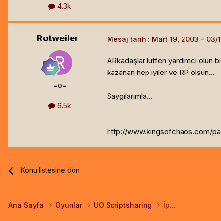
4.3k
Rotweiler
Mesaj tarihi:
Mart 19, 2003
ARkadaşlar lütfen yardımcı olun bi
kazanan hep iyiler ve RP olsun...
=o=
Saygılarımla...
6.5k
http://www.kingsofchaos.com/p
Konu listesine dön
Ana Sayfa
Oyunlar
UO Scriptsharing
İp...