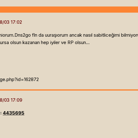
emiorum.Dns2go fln da uuraşıorum ancak nasıl sabitliceğimi bilmiyo
ursa olsun kazanan hep iyiler ve RP olsun...
age.php?id=162872
Q:
4435695