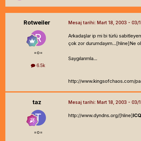
Rotweiler
Mesaj tarihi:
Mart 18, 2003
Arkadaşlar ip mi bi türlü sabitley
çok zor durumdayım...[hline]
Ne ol
=o=
Saygılarımla...
6.5k
http://www.kingsofchaos.com/p
taz
Mesaj tarihi:
Mart 18, 2003
http://www.dyndns.org/[hline]
IC
=o=