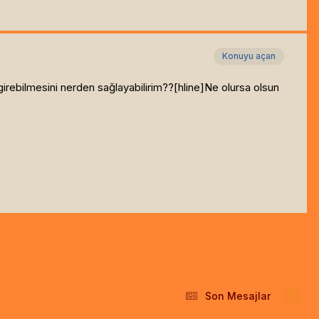
Konuyu açan
irebilmesini nerden sağlayabilirim??[hline]
Ne olursa olsun
Son Mesajlar