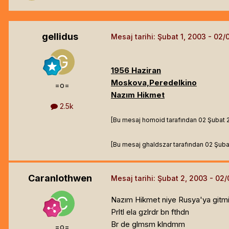
gellidus
Mesaj tarihi:
Şubat 1, 2003
1956 Haziran
Moskova,Peredelkino
=o=
Nazım Hikmet
2.5k
[Bu mesaj homoid tarafından 02 Şubat 200
[Bu mesaj ghaldszar tarafından 02 Şubat 
Caranlothwen
Mesaj tarihi:
Şubat 2, 2003
Nazım Hikmet niye Rusya'ya gitmiş
Prltl ela gzlrdr bn fthdn
Br de glmsm klndmm
=o=