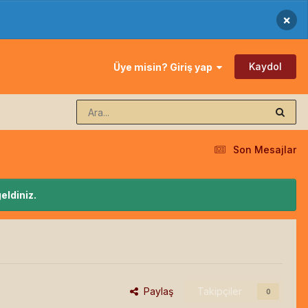
×
Kaydol
Üye misin? Giriş yap
Son Mesajlar
eldiniz.
Paylaş
Takipçiler
0