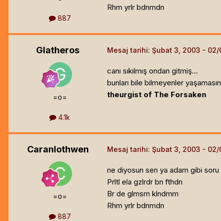
Rhm yrlr bdnmdn
887
Glatheros
Mesaj tarihi:
Şubat 3, 2003
canı sıkılmış ondan gitmiş...
bunları bile bilmeyenler yaşamasın
theurgist of The Forsaken
=o=
4.1k
Caranlothwen
Mesaj tarihi:
Şubat 3, 2003
ne diyosun sen ya adam gibi soru so
Prltl ela gzlrdr bn fthdn
Br de glmsm klndmm
=o=
Rhm yrlr bdnmdn
887