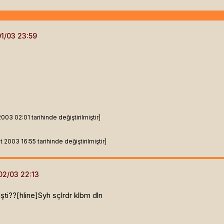
3 02:01 tarihinde değiştirilmiştir]
2003 16:55 tarihinde değiştirilmiştir]
ti??[hline]
Syh sçlrdr klbm dln