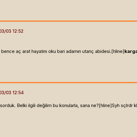
 bence aç arat hayatını oku bari adamın utanç abidesi.[hline]
karg
rduk. Belki ilgili değilim bu konularla, sana ne?[hline]
Syh sçlrdr k