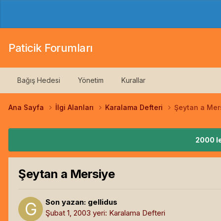
Paticik Forumları
Bağış Hedesi
Yönetim
Kurallar
Ana Sayfa
İlgi Alanları
Karalama Defteri
Şeytan a Mer
2000 le
Şeytan a Mersiye
Son yazan:
gellidus
Şubat 1, 2003
yeri:
Karalama Defteri