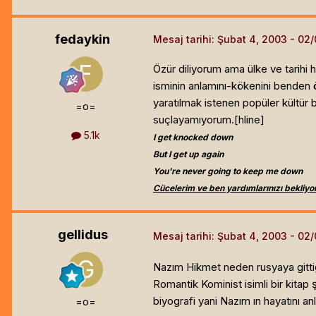
fedaykin
Mesaj tarihi:
Şubat 4, 2003
Özür diliyorum ama ülke ve tarihi
isminin anlamını-kökenini benden 
yaratılmak istenen popüler kültür b
=o=
suçlayamıyorum.[hline]
5.1k
I get knocked down
But I get up again
You're never going to keep me down
Cücelerim ve ben yardımlarınızı bekliyo
gellidus
Mesaj tarihi:
Şubat 4, 2003
Nazım Hikmet neden rusyaya gitti
Romantik Kominist isimli bir kitap
biyografi yani Nazım ın hayatını anl
=o=