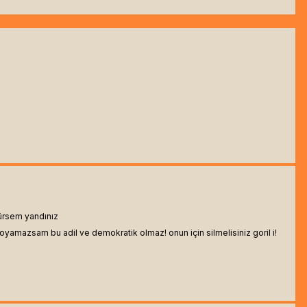
rürsem yandınız
oyamazsam bu adil ve demokratik olmaz! onun için silmelisiniz goril i!