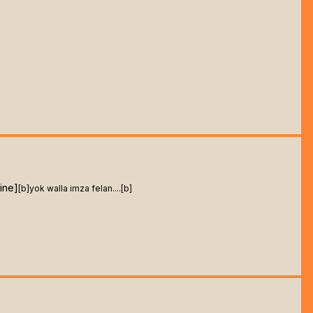
ine]
[b]
yok walla imza felan....[b]