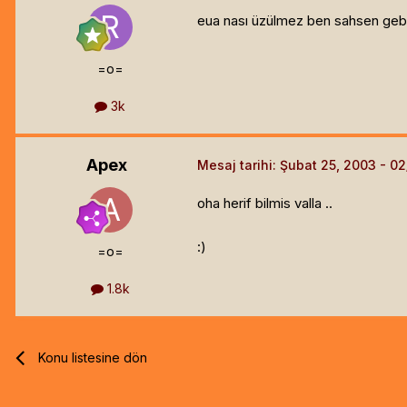
eua nası üzülmez ben sahsen geber
=o=
3k
Apex
Mesaj tarihi:
Şubat 25, 2003
oha herif bilmis valla ..
:)
=o=
1.8k
Konu listesine dön