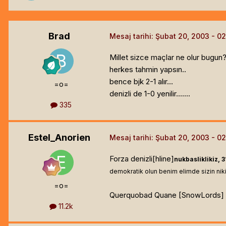
Brad
Mesaj tarihi:
Şubat 20, 2003
Millet sizce maçlar ne olur bugun
herkes tahmin yapsın..
bence bjk 2-1 alır...
=o=
denizli de 1-0 yenilir.......
335
Estel_Anorien
Mesaj tarihi:
Şubat 20, 2003
Forza denizli[hline]
nukbasliklikiz, 
demokratik olun benim elimde sizin niki
=o=
Querquobad Quane [SnowLords]
11.2k