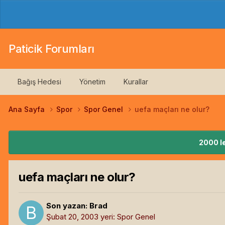
Paticik Forumları
Bağış Hedesi
Yönetim
Kurallar
Ana Sayfa
Spor
Spor Genel
uefa maçları ne olur?
2000 le
uefa maçları ne olur?
Son yazan:
Brad
Şubat 20, 2003
yeri:
Spor Genel