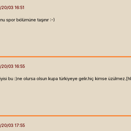
nu spor bölümüne taşınır :-)
iyisi bu :)ne olursa olsun kupa türkiyeye gelir.hiç kimse üzülmez.[hl