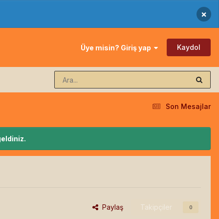
×
Kaydol
Üye misin? Giriş yap
Son Mesajlar
eldiniz.
Paylaş
Takipçiler
0