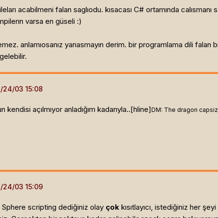
leları acabilmeni falan saglıodu. kısacası C# ortamında calısmanı s
pilerın varsa en güseli :)
zemez. anlamıosanız yanasmayın derim. bir programlama dili falan b
gelebilir.
un kendisi açılmıyor anladığım kadarıyla..[hline]
DM: The dragon capsizes
Sphere scripting dediğiniz olay
çok
kısıtlayıcı, istediğiniz her ş