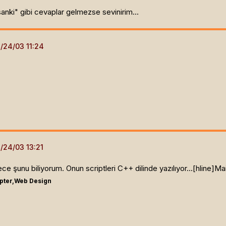
nki" gibi cevaplar gelmezse sevinirim...
şunu biliyorum. Onun scriptleri C++ dilinde yazılıyor...[hline]
Mai
ipter,Web Design