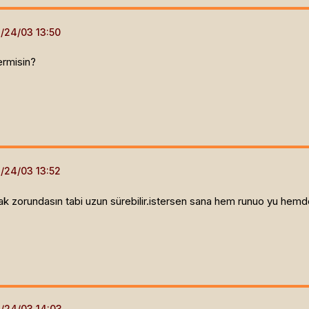
rmisin?
 zorundasın tabi uzun sürebilir.istersen sana hem runuo yu hemde