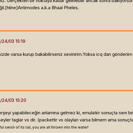
. Gerçekten bir noktaya kadar gelinebilir ancak sonra bakıyorsunuz k
il.[hline]
Antimodes a.k.a Bhaal Pheles.
 sizde varsa kurup bakabilirseniz sevinirim.Yoksa icq dan gönder
rşeyi yapabileceğin anlamına gelmez ki, emulatör sonuçta seni bir t
eyler taglar vs dir. (packettir vs olayları varsa bilmem ama sonuçt
swish of its tail, you are all thrown into the water!