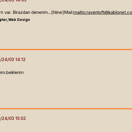
 var. Birazdan denerim...[hline]
Mail:
mailto:
ravenloft@kablonet.co
ipter,Web Design
ım.beklerim