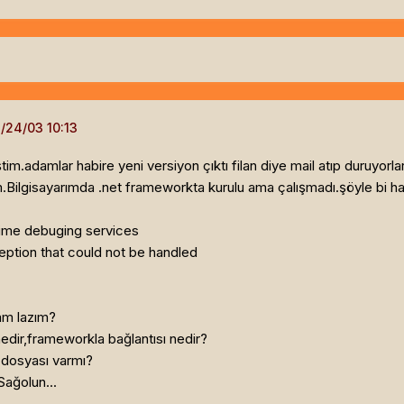
tim.adamlar habire yeni versiyon çıktı filan diye mail atıp duruyorl
ilgisayarımda .net frameworkta kurulu ama çalışmadı.şöyle bi hat
ime debuging services
eption that could not be handled
am lazım?
nedir,frameworkla bağlantısı nedir?
i dosyası varmı?
Sağolun...