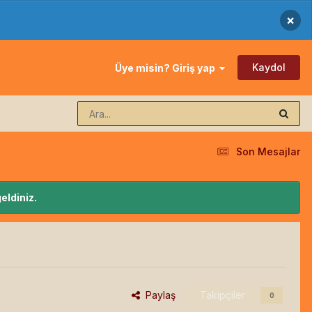
×
Kaydol
Üye misin? Giriş yap
Son Mesajlar
eldiniz.
Paylaş
Takipçiler
0