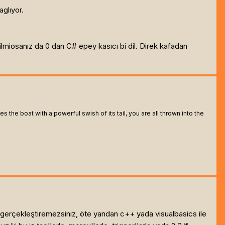
aglıyor.
ilmiosanız da 0 dan C# epey kasıcı bi dil. Direk kafadan
 the boat with a powerful swish of its tail, you are all thrown into the
eyi gerçekleştiremezsiniz, öte yandan c++ yada visualbasics ile