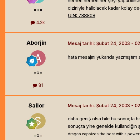
hemen hemen her şeyi yapabilirsiniz
diziniyle hallolacak kadar kolay değ
=o=
UIN: 788808
4.2k
Aborjin
Mesaj tarihi:
Şubat 24, 2003
hata mesajını yukarıda yazmıştım
=o=
81
Sailor
Mesaj tarihi:
Şubat 24, 2003
daha geniş olsa bile bu sonuçta he
sonuçta yine genelde kullandığın ş
dragon capsizes the boat with a powerful 
=o=