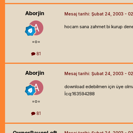
Aborjin
Mesaj tarihi:
Şubat 24, 2003
hocam sana zahmet bi kurup dene
=o=
81
Aborjin
Mesaj tarihi:
Şubat 24, 2003
download edebilmen için üye olmak
İcq:163594288
=o=
81
OwnerRavenLoft
Mesaj tarihi:
Şubat 24, 2003