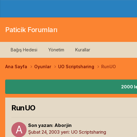
Paticik Forumları
Bağış Hedesi
Yönetim
Kurallar
Ana Sayfa
Oyunlar
UO Scriptsharing
RunUO
2000 le
RunUO
Son yazan:
Aborjin
Şubat 24, 2003
yeri:
UO Scriptsharing