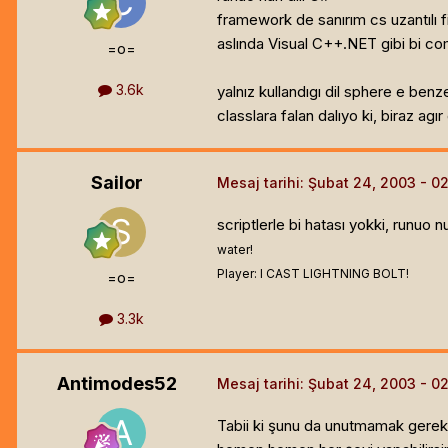
framework de sanırım cs uzantılı fi
aslında Visual C++.NET gibi bi com
=o=
3.6k
yalnız kullandıgı dil sphere e ben
classlara falan dalıyo ki, biraz agır 
Sailor
Mesaj tarihi:
Şubat 24, 2003
scriptlerle bi hatası yokki, runuo n
water!
Player: I CAST LIGHTNING BOLT!
=o=
3.3k
Antimodes52
Mesaj tarihi:
Şubat 24, 2003
Tabii ki şunu da unutmamak gerek 