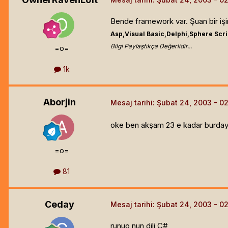
Bende framework var. Şuan bir işim
Asp,Visual Basic,Delphi,Sphere Scr
Bilgi Paylaştıkça Değerlidir...
=o=
1k
Aborjin
Mesaj tarihi:
Şubat 24, 2003
oke ben akşam 23 e kadar burday
=o=
81
Ceday
Mesaj tarihi:
Şubat 24, 2003
runuo nun dili C#