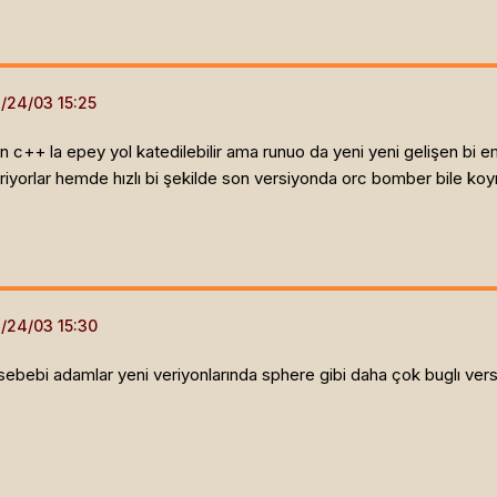
n c++ la epey yol katedilebilir ama runuo da yeni yeni gelişen bi e
tiriyorlar hemde hızlı bi şekilde son versiyonda orc bomber bile ko
bebi adamlar yeni veriyonlarında sphere gibi daha çok buglı versiy