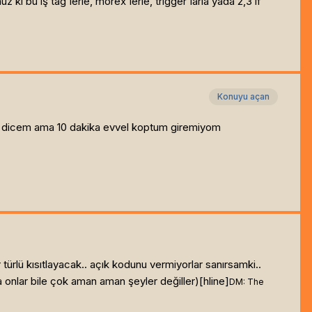
i bu iş tag'lerle, morex'lerle, trigger'larla yada 2,3 if
Konuyu açan
iim dicem ama 10 dakika evvel koptum giremiyom
ürlü kısıtlayacak.. açık kodunu vermiyorlar sanırsamki..
a onlar bile çok aman aman şeyler değiller)[hline]
DM: The