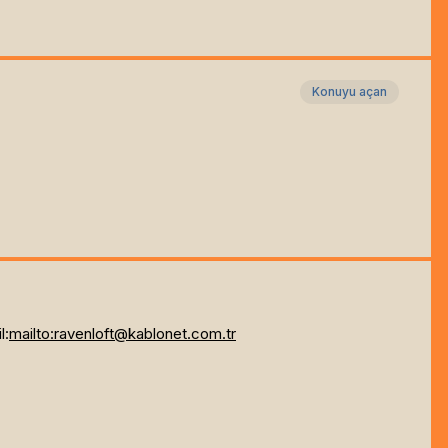
Konuyu açan
l:
mailto:
ravenloft@kablonet.com.tr