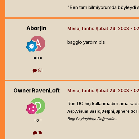
"Ben tam bilmiyorumda böyleydi sa
Aborjin
Mesaj tarihi:
Şubat 24, 2003
baggio yardım pls
=o=
81
OwnerRavenLoft
Mesaj tarihi:
Şubat 24, 2003
Run UO hiç kullanmadım ama sadece 
Asp,Visual Basic,Delphi,Sphere Scr
Bilgi Paylaştıkça Değerlidir...
=o=
1k