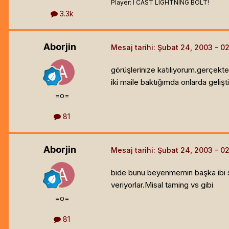
Player: I CAST LIGHTNING BOLT!
3.3k
Aborjin
Mesaj tarihi:
Şubat 24, 2003
görüşlerinize katılıyorum.gerçekte
iki maile baktığımda onlarda geliş
=o=
81
Aborjin
Mesaj tarihi:
Şubat 24, 2003
bide bunu beyenmemin başka ibi se
veriyorlar.Misal taming vs gibi
=o=
81