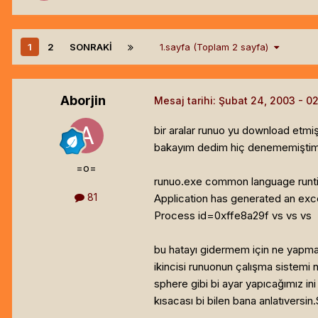
1
2
SONRAKI
1.sayfa (Toplam 2 sayfa)
Aborjin
Mesaj tarihi:
Şubat 24, 2003
bir aralar runuo yu download etmiş
bakayım dedim hiç denememiştim.B
=o=
runuo.exe common language runt
81
Application has generated an exc
Process id=0xffe8a29f vs vs vs
bu hatayı gidermem için ne yapm
ikincisi runuonun çalışma sistemi 
sphere gibi bi ayar yapıcağımız in
kısacası bi bilen bana anlatıversin.