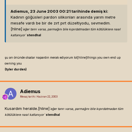
Adiemus, 23 June 2003 00:21 tarihinde demiş ki:
Kadının göğüsleri pardon silikonları arasında yarım metre
mesafe vardı be bir de zırt pırt düzeltiyodu, sevmedim.
[hline]
`eğer tanrı varsa, parmağını bile kıpırdatmadan tüm kötülüklere nasıl
katlanıyor`
stendhal
şu an önünde olsalar napardın merak ediyorum lol[hline]
things you own end up
owning you
(tyler durden)
Adiemus
Mesaj tarihi:
Haziran 22, 2003
Kusardım heralde.[hline]
`eğer tanrı varsa, parmağını bile kıpırdatmadan tüm
kötülüklere nasıl katlanıyor`
stendhal