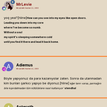
MrLevie
Mesaj tarihi:
Haziran 22, 2003
yoq yea?[hline]
How can you see into my eyes like open doors.
Leading you down into my core
where I've become so numb.
Without a soul
my spirit's sleeping somewhere cold
until you find it there and lead it back home.
Adiemus
Mesaj tarihi:
Haziran 22, 2003
Böyle yapıyonuz da para kazanıyolar zaten. Sonra da utanmadan
kim bunları şarkıcı yapıyo be diyonuz.[hline]
`eğer tanrı varsa, parmağını
bile kıpırdatmadan tüm kötülüklere nasıl katlanıyor`
stendhal
Asteroth