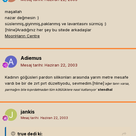
maşallah
nazar değmesin :)
süslenmiş,giyinmiş,paklanmış ve lavantasını sürmüş :)
[hline]
Aradığınız her şey bu sitede arkadaşlar
MoonHann Centre
Adiemus
Mesaj tarihi:
Haziran 22, 2003
Kadının göğüsleri pardon silikonları arasında yarım metre mesafe
vardı be bir de zırt pırt düzeltiyodu, sevmedim.[hline]
`eğer tanrı varsa,
parmağını bile kıpırdatmadan tüm kötülüklere nasıl katlanıyor`
stendhal
jankis
Mesaj tarihi:
Haziran 22, 2003
true
dedi ki: