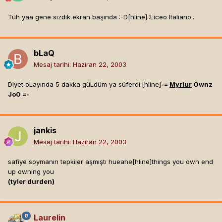
Tüh yaa gene sızdık ekran başında :-D[hline]
.:Liceo Italiano:.
bLaQ
Mesaj tarihi:
Haziran 22, 2003
Diyet oLayında 5 dakka güLdüm ya süferdi.[hline]
-=
Myrlur
Ownz
Jo0 =-
jankis
Mesaj tarihi:
Haziran 22, 2003
safiye soymanın tepkiler aşmıştı hueahe[hline]
things you own end
up owning you
(tyler durden)
Laurelin