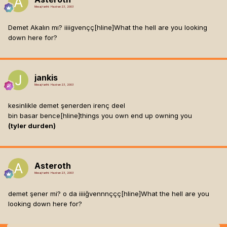
Mesaj tarihi:
Haziran 23, 2003
Demet Akalın mı? iiiigvençç[hline]
What the hell are you looking
down here for?
jankis
Mesaj tarihi:
Haziran 23, 2003
kesinlikle demet şenerden irenç deel
bin basar bence[hline]
things you own end up owning you
(tyler durden)
Asteroth
Mesaj tarihi:
Haziran 23, 2003
demet şener mi? o da iiiiğvennnççç[hline]
What the hell are you
looking down here for?