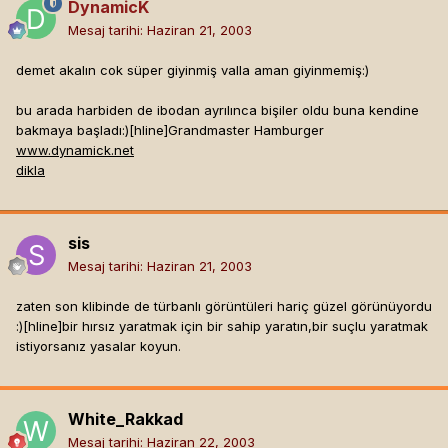
DynamicK
Mesaj tarihi:
Haziran 21, 2003
demet akalın cok süper giyinmiş valla aman giyinmemiş:)
bu arada harbiden de ibodan ayrılınca bişiler oldu buna kendine
bakmaya başladı:)[hline]
Grandmaster Hamburger
www.dynamick.net
dikla
sis
Mesaj tarihi:
Haziran 21, 2003
zaten son klibinde de türbanlı görüntüleri hariç güzel görünüyordu
:)[hline]
bir hırsız yaratmak için bir sahip yaratın,bir suçlu yaratmak
istiyorsanız yasalar koyun.
White_Rakkad
Mesaj tarihi:
Haziran 22, 2003