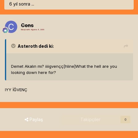
6 yıl sonra ...
Cons
Mesaj tarihi:
Ağustos 8, 2009
Asteroth
dedi ki:
Demet Akalın mı? iiiigvençç[hline]
What the hell are you
looking down here for?
IYY İĞVENÇ
Paylaş
Takipçiler
0