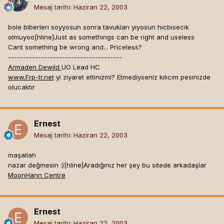
Mesaj tarihi:
Haziran 22, 2003
bole biberleri soyyosun sonra tavukları yıyosun hıcbısecık
olmuyoo[hline]
Just as somethings can be right and useless
Cant something be wrong and... Priceless?
--------------------------------------
Armaden Dewild
UO Lead HC
www.Frp-tr.net
yi ziyaret ettinizmi? Etmediyseniz kılıcım pesinizde
olucaktır
Ernest
Mesaj tarihi:
Haziran 22, 2003
maşallah
nazar değmesin :)[hline]
Aradığınız her şey bu sitede arkadaşlar
MoonHann Centre
Ernest
Mesaj tarihi:
Haziran 22, 2003