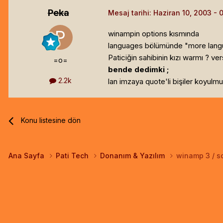
Peka
Mesaj tarihi:
Haziran 10, 2003
winampin options kısmında
languages bölümünde "more languag
Paticiğin sahibinin kızı warmı ? ver
=o=
bende dedimki ;
2.2k
lan imzaya quote'li bişiler koyul
Konu listesine dön
Ana Sayfa
Pati Tech
Donanım & Yazılım
winamp 3 / so