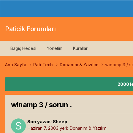
Paticik Forumları
Bağış Hedesi
Yönetim
Kurallar
Ana Sayfa
Pati Tech
Donanım & Yazılım
winamp 3 / so
2000 le
winamp 3 / sorun .
Son yazan:
Sheep
Haziran 7, 2003
yeri:
Donanım & Yazılım