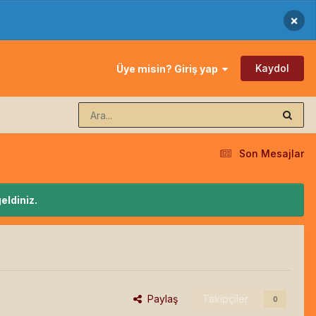
×
Kaydol
Üye misin? Giriş yap
Son Mesajlar
eldiniz.
Paylaş
Takipçiler
0