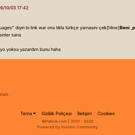
es" diyin bi link war ona tıkla türkçe yamasını çek[hline]
Beni ,
sinler sana
muyo yoksa yazardım bunu haha
run .
Tema
Gizlilik Poliçesi
İletişim
Cookies
©Paticik.com | 2001 - 2026
Powered by Invision Community