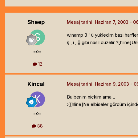
Sheep
Mesaj tarihi:
Haziran 7, 2003
winamp 3 ' ü yükledim bazı harfler
ş , ı , ğ gibi nasıl düzelir ?[hline]
Unu
=o=
12
Kincal
Mesaj tarihi:
Haziran 9, 2003
Bu benim nickim ama ..
:([hline]
Ne elbiseler gördüm içind
=o=
88