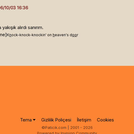
akışık alırdı sanırım.
ine]
K
n
ock-knock-knockin' on
h
eaven's d
oo
r
Tema
Gizlilik Poliçesi
İletişim
Cookies
©Paticik.com | 2001 - 2026
Powered by Invision Community