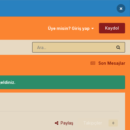
×
Kaydol
Üye misin? Giriş yap
Son Mesajlar
eldiniz.
Paylaş
Takipçiler
0