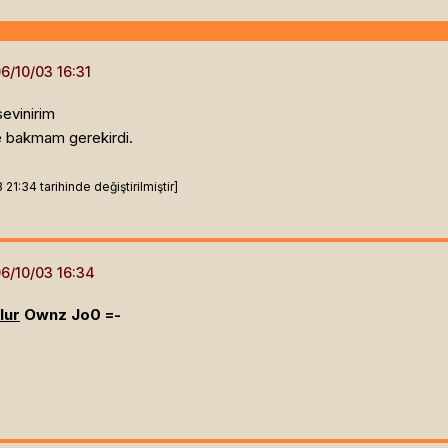
sevinirim
 bakmam gerekirdi.
1:34 tarihinde değiştirilmiştir]
lur
Ownz Jo0 =-