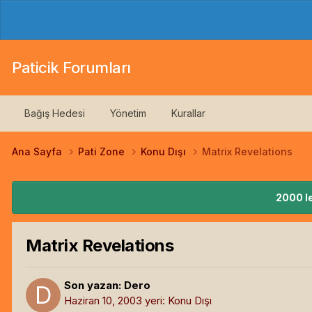
Paticik Forumları
Bağış Hedesi
Yönetim
Kurallar
Ana Sayfa
Pati Zone
Konu Dışı
Matrix Revelations
2000 le
Matrix Revelations
Son yazan:
Dero
Haziran 10, 2003
yeri:
Konu Dışı