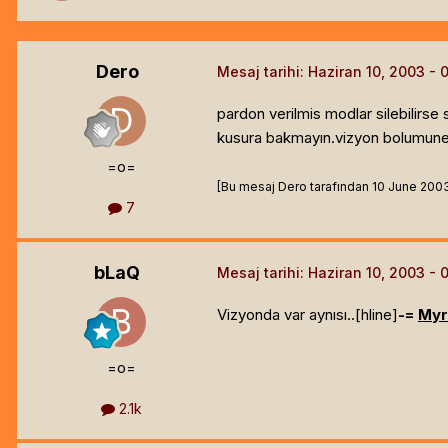
Dero
Mesaj tarihi:
Haziran 10, 2003
pardon verilmis modlar silebilirse 
kusura bakmayın.vizyon bolumune
=o=
[Bu mesaj Dero tarafından 10 June 2003 2
7
bLaQ
Mesaj tarihi:
Haziran 10, 2003
Vizyonda var aynısı..[hline]
-=
Myr
=o=
2.1k