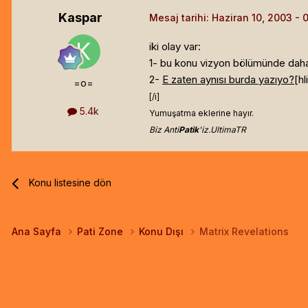
Kaspar
Mesaj tarihi:
Haziran 10, 2003
iki olay var:
1- bu konu vizyon bölümünde daha y
2-
E zaten aynısı burda yazıyo?
[hl
=o=
[/i]
5.4k
Yumuşatma eklerine hayır.
Biz Anti
Patik
'iz.UltimaTR
Konu listesine dön
Ana Sayfa
Pati Zone
Konu Dışı
Matrix Revelations