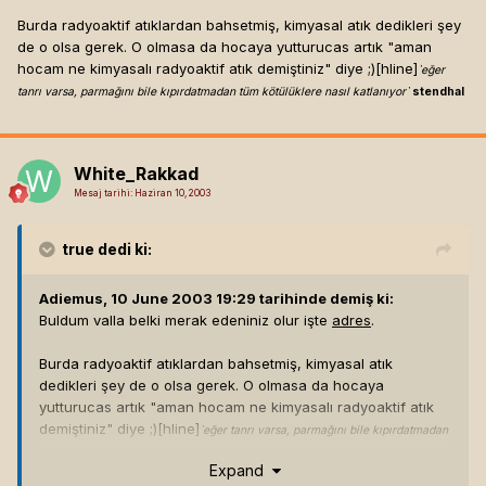
Burda radyoaktif atıklardan bahsetmiş, kimyasal atık dedikleri şey
de o olsa gerek. O olmasa da hocaya yutturucas artık "aman
hocam ne kimyasalı radyoaktif atık demiştiniz" diye ;)[hline]
`eğer
tanrı varsa, parmağını bile kıpırdatmadan tüm kötülüklere nasıl katlanıyor`
stendhal
White_Rakkad
Mesaj tarihi:
Haziran 10, 2003
true
dedi ki:
Adiemus, 10 June 2003 19:29 tarihinde demiş ki:
Buldum valla belki merak edeniniz olur işte
adres
.
Burda radyoaktif atıklardan bahsetmiş, kimyasal atık
dedikleri şey de o olsa gerek. O olmasa da hocaya
yutturucas artık "aman hocam ne kimyasalı radyoaktif atık
demiştiniz" diye ;)[hline]
`eğer tanrı varsa, parmağını bile kıpırdatmadan
tüm kötülüklere nasıl katlanıyor`
stendhal
Expand