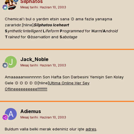
Silphatos
Mesaj tarihi:
Haziran 10, 2003
Chemical'ı bul o yardım etsin sana :D ama fazla yanaşma
zararlıdır.[hline]
Silphatos Iceheart
S
ynthetic
I
ntelligent
L
ifeform
P
rogrammed
for
H
arm
/
A
ndroid
T
rained
for
O
bservation
and
S
abotage
Jack_Noble
Mesaj tarihi:
Haziran 10, 2003
Amaaaaanııııınnnnn Son Hafta Son Darbesini Yemişin Sen Kolay
Gele :D :D :D :D :D[hline]
Ultima Online Her Sey
Oflineeeeeeeeee!!!!!!!!!!!
Adiemus
Mesaj tarihi:
Haziran 10, 2003
Buldum valla belki merak edeniniz olur işte
adres
.