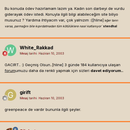
Bu konuda ödev hazırlamam lazım ya. Kadın son darbeyi de vurdu
giderayak ödev istedi. Konuyla ilgili bilgi alabileceğim site biliyo
musunuz ? Yardıma ihtiyacım var, çok yalnızım :([hline]
`eğer tanrı
varsa, parmağını bile kıpırdatmadan tüm kötülüklere nasıl katlanıyor`
stendhal
White_Rakkad
Mesaj tarihi:
Haziran 10, 2003
GACIRT.. :) Geçmiş Olsun..[hline]
3 günde 184 kullanıcıya ulaşan
forum
umuzu daha da renkli yapmak için sizleri
davet ediyorum..
girift
Mesaj tarihi:
Haziran 10, 2003
greenpeace de vardır bununla ilgili şeyler.