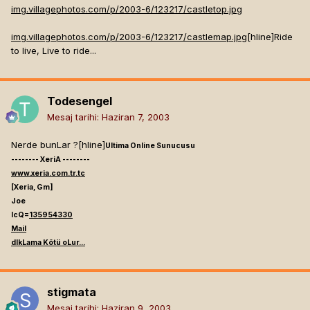
img.villagephotos.com/p/2003-6/123217/castletop.jpg
img.villagephotos.com/p/2003-6/123217/castlemap.jpg
[hline]
Ride
to live, Live to ride...
Todesengel
Mesaj tarihi:
Haziran 7, 2003
Nerde bunLar ?[hline]
Ultima Online Sunucusu
-------- XeriA --------
www.xeria.com.tr.tc
[Xeria, Gm]
Joe
IcQ=
135954330
Mail
dIkLama Kötü oLur...
stigmata
Mesaj tarihi:
Haziran 9, 2003