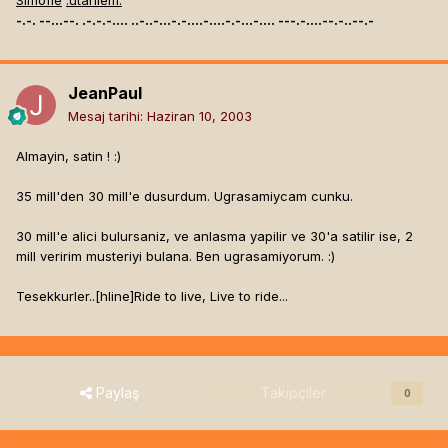
Simofle
:utaniem:
-.-. --...--. .-.-.-.... ..-..-...-.-....-....-.-...-.... ---.-....--.-..--.-
JeanPaul
Mesaj tarihi:
Haziran 10, 2003
Almayin, satin ! :)
35 mill'den 30 mill'e dusurdum. Ugrasamiycam cunku.
30 mill'e alici bulursaniz, ve anlasma yapilir ve 30'a satilir ise, 2
mill veririm musteriyi bulana. Ben ugrasamiyorum. :)
Tesekkurler..[hline]
Ride to live, Live to ride...
Paylaş
Takipçiler
0