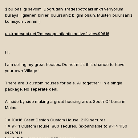
:) bu basligi sevdim. Dogrudan Tradespot'daki link'i veriyorum
buraya. Ilgilenen birileri bulursaniz bilgim olsun. Musteri bulursaniz
komisyon veririm :)
uo.tradespot.net/?message.atlantic.active.1:view.90616
Hi,
I am selling my great houses. Do not miss this chance to have
your own Village !
There are 3 custom houses for sale. All together ! In a single
package. No seperate deal.
All side by side making a great housing area. South Of Luna in
Malas.
1 x 18x16 Great Design Custom House. 2119 secures
1 x 9x11 Custom House. 800 secures. (expandable to 9x14 1150
secures)