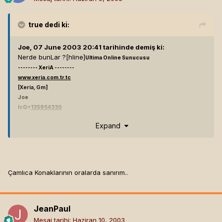
true
dedi ki:
Joe, 07 June 2003 20:41 tarihinde demiş ki:
Nerde bunLar ?[hline]
Ultima Online Sunucusu
-------- XeriA --------
www.xeria.com.tr.tc
[Xeria, Gm]
Joe
IcQ=
135954330
Mail
Expand
dIkLama Kötü oLur...
Çamlıca Konaklarının oralarda sanırım..
JeanPaul
Mesaj tarihi:
Haziran 10, 2003