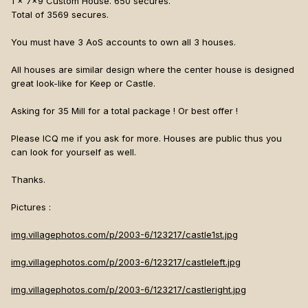
1 x 7x9 Custom House. 650 secures.
Total of 3569 secures.
You must have 3 AoS accounts to own all 3 houses.
All houses are similar design where the center house is designed
great look-like for Keep or Castle.
Asking for 35 Mill for a total package ! Or best offer !
Please ICQ me if you ask for more. Houses are public thus you
can look for yourself as well.
Thanks.
Pictures :
img.villagephotos.com/p/2003-6/123217/castle1st.jpg
img.villagephotos.com/p/2003-6/123217/castleleft.jpg
img.villagephotos.com/p/2003-6/123217/castleright.jpg