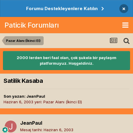
×
Forumu Destekleyenlere Katılın
Paticik Forumları
Pazar Alanı (İkinci El)
2000 lerden beri faal olan, çok şukela bir paylaşım
platformuyuz. Hoşgeldiniz.
Satilik Kasaba
Son yazan:
JeanPaul
Haziran 6, 2003
yeri:
Pazar Alanı (İkinci El)
JeanPaul
Mesaj tarihi:
Haziran 6, 2003