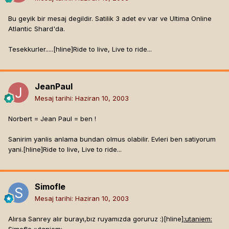
Bu geyik bir mesaj degildir. Satilik 3 adet ev var ve Ultima Online
Atlantic Shard'da.
Tesekkurler.....[hline]
Ride to live, Live to ride...
JeanPaul
Mesaj tarihi:
Haziran 10, 2003
Norbert = Jean Paul = ben !
Sanirim yanlis anlama bundan olmus olabilir. Evleri ben satiyorum
yani.[hline]
Ride to live, Live to ride...
Simofle
Mesaj tarihi:
Haziran 10, 2003
Alırsa Sanrey alır burayı,bız ruyamızda goruruz :)[hline]
:utaniem: