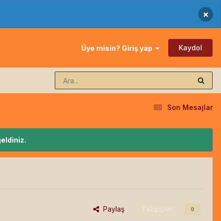
×
Kaydol
Üye misin? Giriş yap
Son Mesajlar
eldiniz.
Paylaş
Takipçiler
0