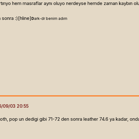
tırıyo hem masraflar aynı oluyo nerdeyse hemde zaman kaybın ol
 sonra :)[hline]
D
ark-dr benim adım
 cloth, pop un dedigi gibi 71-72 den sonra leather 74.6 ya kadar, o