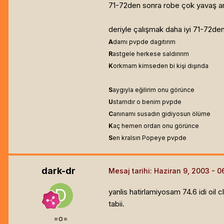
71-72den sonra robe çok yavaş ar
deriyle çalışmak daha iyi 71-72den
A
damı pvpde dagıtırım
R
astgele herkese saldırırım
K
orkmam kimseden bi kişi dışında
S
aygıyla eğilirim onu görünce
U
stamdır o benim pvpde
C
anınamı susadın gidiyosun ölüme
K
aç hemen ordan onu görünce
S
en kralsın Popeye pvpde
dark-dr
Mesaj tarihi:
Haziran 9, 2003
yanlis hatirlamiyosam 74.6 idi oil
tabii.
=o=