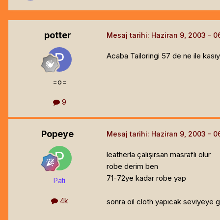
potter
Mesaj tarihi:
Haziran 9, 2003
Acaba Tailoringi 57 de ne ile kas
=o=
9
Popeye
Mesaj tarihi:
Haziran 9, 2003
leatherla çalışırsan masraflı olur
robe derim ben
71-72ye kadar robe yap
Pati
4k
sonra oil cloth yapıcak seviyeye ge