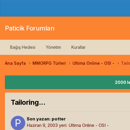
Paticik Forumları
Bağış Hedesi
Yönetim
Kurallar
Ana Sayfa
MMORPG Türleri
Ultima Online - OSI -
Tailo
2000 le
Tailoring...
Son yazan:
potter
Haziran 9, 2003
yeri:
Ultima Online - OSI -