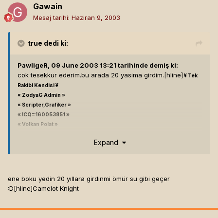
Gawain
Mesaj tarihi:
Haziran 9, 2003
true
dedi ki:
PawligeR, 09 June 2003 13:21 tarihinde demiş ki:
cok tesekkur ederim.bu arada 20 yasima girdim.[hline]
¥ Tek
Rakibi Kendisi ¥
« ZodyaG Admin »
« Scripter,Grafiker »
« ICQ=160053851 »
« Volkan Polat »
« Ankara»
Expand
ene boku yedin 20 yıllara girdinmi ömür su gibi geçer
:D[hline]
Camelot Knight