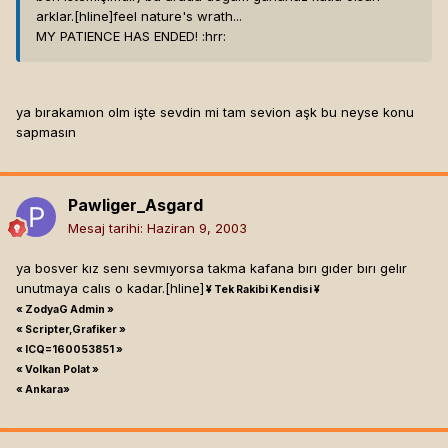
arklar.[hline]
feel nature's wrath...
MY PATIENCE HAS ENDED! :hrr:
ya bırakamıon olm işte sevdin mi tam sevion aşk bu neyse konu
sapmasın
Pawliger_Asgard
Mesaj tarihi:
Haziran 9, 2003
ya bosver kız senı sevmıyorsa takma kafana bırı gıder bırı gelır
unutmaya calıs o kadar.[hline]
¥ Tek Rakibi Kendisi ¥
« ZodyaG Admin »
« Scripter,Grafiker »
« ICQ=160053851 »
« Volkan Polat »
« Ankara»