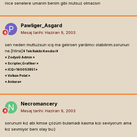
nice senelere umarım benim gibi mutsuz olmazsın
Pawliger_Asgard
Mesaj tarihi:
Haziran 9, 2003
sen neden muttuzsun ıcq ma gelırsen yardımcı olabılırım.sorunun
ne.[hline]
¥ Tek Rakibi Kendisi ¥
« ZodyaG Admin »
« Scripter,Grafiker »
« ICQ=160053851 »
« Volkan Polat »
« Ankara»
Necromancery
Mesaj tarihi:
Haziran 9, 2003
sorunum kız abi kimse çözüm bulamadı kasma kızı seviyorum ama
kız sevmiyor beni olay bu:)