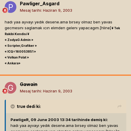
Pawliger_Asgard
Mesaj tarihi:
Haziran 9, 2003
hadı yaa ayvayı yedık desene.ama bırsey olmaz ben yavas
gecmesını saglamak ıcın elımden gelenı yapacagım.[hline]
¥ Tek
Rakibi Kendisi ¥
« ZodyaG Admin »
« Scripter,Grafiker »
« ICQ=160053851 »
« Volkan Polat »
« Ankara»
Gawain
Mesaj tarihi:
Haziran 9, 2003
true
dedi ki:
PawligeR, 09 June 2003 13:34 tarihinde demiş ki:
hadı yaa ayvayı yedık desene.ama bırsey olmaz ben yavas