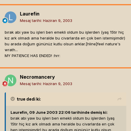
Laurefin
Mesaj tarihi:
Haziran 9, 2003
bırak abi yaw bu işleri ben emekli oldum bu işlerden (yaş 15tir hiç
kız ark olmadı ama heralde bu civarlarda en çok ben istemişimdir)
bu arada doğum gününüz kutlu olsun arklar.[hline]
feel nature's
wrath...
MY PATIENCE HAS ENDED! :hrr:
Necromancery
Mesaj tarihi:
Haziran 9, 2003
true
dedi ki:
Laurefin, 09 June 2003 22:06 tarihinde demiş ki:
bırak abi yaw bu işleri ben emekli oldum bu işlerden (yaş
15tir hiç kız ark olmadı ama heralde bu civarlarda en çok
ben istemişimdir) bu arada doğum gününüz kutlu olsun