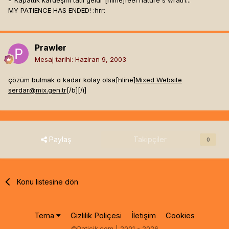
MY PATIENCE HAS ENDED! :hrr:
Prawler
Mesaj tarihi:
Haziran 9, 2003
çözüm bulmak o kadar kolay olsa[hline]
Mixed Website
serdar@mix.gen.tr
[/b]
[/i]
Paylaş
Takipçiler
0
Konu listesine dön
Tema
Gizlilik Poliçesi
İletişim
Cookies
©Paticik.com | 2001 - 2026