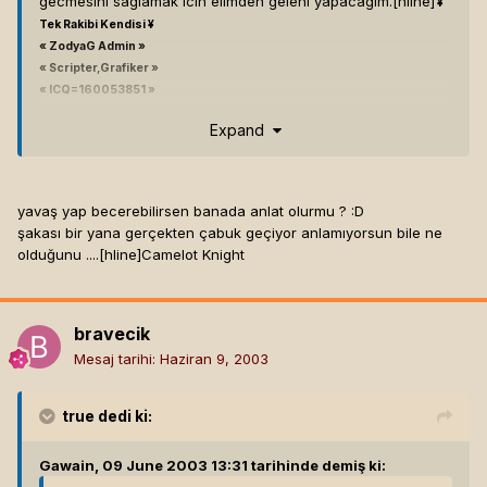
gecmesını saglamak ıcın elımden gelenı yapacagım.[hline]
¥
Tek Rakibi Kendisi ¥
« ZodyaG Admin »
« Scripter,Grafiker »
« ICQ=160053851 »
« Volkan Polat »
Expand
« Ankara»
yavaş yap becerebilirsen banada anlat olurmu ? :D
şakası bir yana gerçekten çabuk geçiyor anlamıyorsun bile ne
olduğunu ....[hline]
Camelot Knight
bravecik
Mesaj tarihi:
Haziran 9, 2003
true
dedi ki:
Gawain, 09 June 2003 13:31 tarihinde demiş ki: