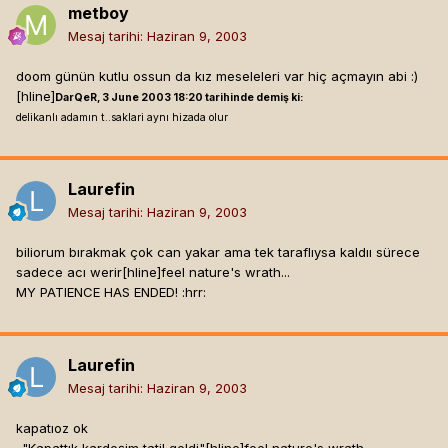
metboy
Mesaj tarihi:
Haziran 9, 2003
doom günün kutlu ossun da kız meseleleri var hiç açmayın abi :)
[hline]
DarQeR, 3 June 2003 18:20 tarihinde demiş ki:
delikanlı adamın t..saklari aynı hizada olur
Laurefin
Mesaj tarihi:
Haziran 9, 2003
biliorum bırakmak çok can yakar ama tek taraflıysa kaldıı sürece
sadece acı werir[hline]
feel nature's wrath...
MY PATIENCE HAS ENDED! :hrr:
Laurefin
Mesaj tarihi:
Haziran 9, 2003
kapatıoz ok
-"Kapattık kardeşim tatil geldi"[hline]
feel nature's wrath...