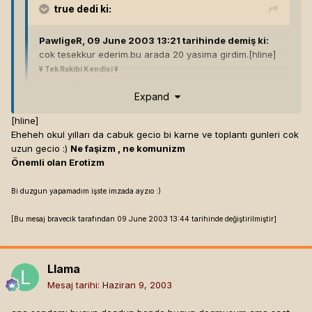
true
dedi ki:
PawligeR, 09 June 2003 13:21 tarihinde demiş ki:
cok tesekkur ederim.bu arada 20 yasima girdim.[hline]
¥ Tek Rakibi Kendisi ¥
« ZodyaG Admin »
Expand
« Scripter,Grafiker »
« ICQ=160053851 »
[hline]
« Volkan Polat »
Eheheh okul yılları da cabuk gecio bi karne ve toplantı gunleri cok
« Ankara»
uzun gecio :)
Ne faşizm , ne komunizm
Expand
Önemli olan Erotizm
Bi duzgun yapamadım işste imzada ayzıo :)
ene boku yedin 20 yıllara girdinmi ömür su gibi geçer
[Bu mesaj bravecik tarafından 09 June 2003 13:44 tarihinde değiştirilmiştir]
:D[hline]
Camelot Knight
Llama
Mesaj tarihi:
Haziran 9, 2003