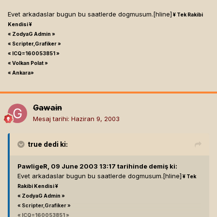
Evet arkadaslar bugun bu saatlerde dogmusum.[hline]
¥ Tek Rakibi
Kendisi ¥
« ZodyaG Admin »
« Scripter,Grafiker »
« ICQ=160053851 »
« Volkan Polat »
« Ankara»
Gawain
Mesaj tarihi:
Haziran 9, 2003
true
dedi ki:
PawligeR, 09 June 2003 13:17 tarihinde demiş ki:
Evet arkadaslar bugun bu saatlerde dogmusum.[hline]
¥ Tek
Rakibi Kendisi ¥
« ZodyaG Admin »
« Scripter,Grafiker »
« ICQ=160053851 »