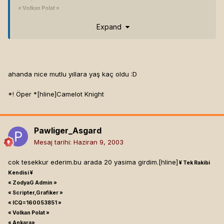
« Volkan Polat »
« Ankara»
Expand
ahanda nice mutlu yıllara yaş kaç oldu :D
*! Öper *[hline]
Camelot Knight
Pawliger_Asgard
Mesaj tarihi:
Haziran 9, 2003
cok tesekkur ederim.bu arada 20 yasima girdim.[hline]
¥ Tek Rakibi
Kendisi ¥
« ZodyaG Admin »
« Scripter,Grafiker »
« ICQ=160053851 »
« Volkan Polat »
« Ankara»