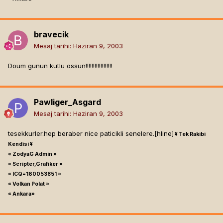
bravecik
Mesaj tarihi:
Haziran 9, 2003
Doum gunun kutlu ossun!!!!!!!!!!!!!!!!!!
Pawliger_Asgard
Mesaj tarihi:
Haziran 9, 2003
tesekkurler.hep beraber nice paticikli senelere.[hline]
¥ Tek Rakibi
Kendisi ¥
« ZodyaG Admin »
« Scripter,Grafiker »
« ICQ=160053851 »
« Volkan Polat »
« Ankara»