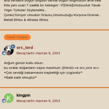
ana sendemı bugun dogdun bende bugun dogmusum ama saat
6da yanı suan 7 saatlık bır bebegım :-P[hline]
Umutsuzluk Yasak
Yılgın Türküler Söylemekte...
Çünkü;Yürüyor Umudun Ordusu,Umutsuzluğu Kurşuna Dizerek...
Metall Ethlos & Athelas Ethlos
Genel Yönetici
orc_lord
Mesaj tarihi:
Haziran 9, 2003
doğum günün kutlu olsun..
bu sıralar doğanların sayısı maximum :)[hline]
===> orc_lord <===
*Çok sevdiği babannesini kaybettiği için üzgündür*
*Balık katili olmuştur*
kingpin
Mesaj tarihi:
Haziran 9, 2003