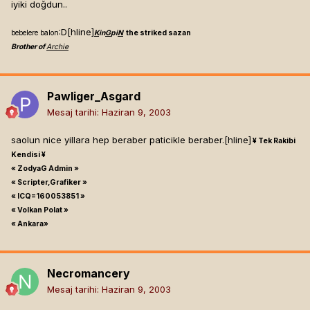
iyiki doğdun..
:D[hline]
bebelere balon
K
in
G
pi
N
the striked sazan
Brother of
Archie
Pawliger_Asgard
Mesaj tarihi:
Haziran 9, 2003
saolun nice yillara hep beraber paticikle beraber.[hline]
¥ Tek Rakibi
Kendisi ¥
« ZodyaG Admin »
« Scripter,Grafiker »
« ICQ=160053851 »
« Volkan Polat »
« Ankara»
Necromancery
Mesaj tarihi:
Haziran 9, 2003