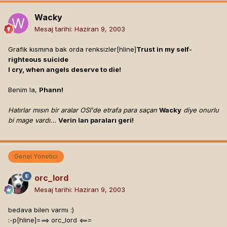
Wacky
Mesaj tarihi:
Haziran 9, 2003
Grafik kısmına bak orda renksizler[hline]
Trust in my self-
righteous suicide
I cry, when angels deserve to die!
Benim la,
Phann!
Hatırlar mısın bir aralar OSI'de etrafa para saçan
Wacky
diye onurlu
bi mage vardı...
Verin lan paraları geri!
Genel Yönetici
orc_lord
Mesaj tarihi:
Haziran 9, 2003
bedava bilen varmı :)
:-p[hline]
===> orc_lord <===