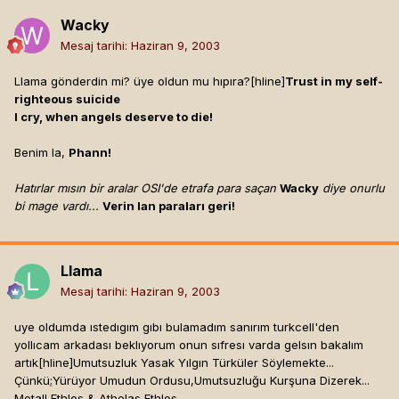
Wacky
Mesaj tarihi:
Haziran 9, 2003
Llama gönderdin mi? üye oldun mu hıpıra?[hline]
Trust in my self-
righteous suicide
I cry, when angels deserve to die!
Benim la,
Phann!
Hatırlar mısın bir aralar OSI'de etrafa para saçan
Wacky
diye onurlu
bi mage vardı...
Verin lan paraları geri!
Llama
Mesaj tarihi:
Haziran 9, 2003
uye oldumda ıstedıgım gıbı bulamadım sanırım turkcell'den
yollıcam arkadası beklıyorum onun sıfresı varda gelsın bakalım
artık[hline]
Umutsuzluk Yasak Yılgın Türküler Söylemekte...
Çünkü;Yürüyor Umudun Ordusu,Umutsuzluğu Kurşuna Dizerek...
Metall Ethlos & Athelas Ethlos