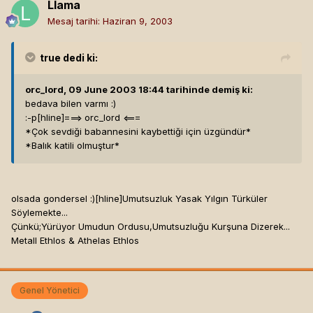
Llama
Mesaj tarihi:
Haziran 9, 2003
true
dedi ki:
orc_lord, 09 June 2003 18:44 tarihinde demiş ki:
bedava bilen varmı :)
:-p[hline]
===> orc_lord <===
*Çok sevdiği babannesini kaybettiği için üzgündür*
*Balık katili olmuştur*
olsada gondersel :)[hline]
Umutsuzluk Yasak Yılgın Türküler
Söylemekte...
Çünkü;Yürüyor Umudun Ordusu,Umutsuzluğu Kurşuna Dizerek...
Metall Ethlos & Athelas Ethlos
Genel Yönetici