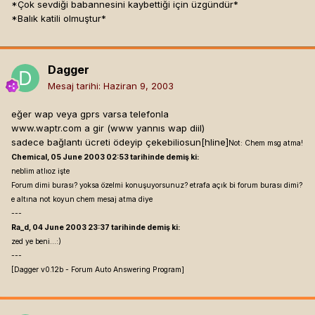
*Çok sevdiği babannesini kaybettiği için üzgündür*
*Balık katili olmuştur*
Dagger
Mesaj tarihi:
Haziran 9, 2003
eğer wap veya gprs varsa telefonla
www.waptr.com a gir (www yannıs wap diil)
sadece bağlantı ücreti ödeyip çekebiliosun[hline]
Not: Chem msg atma!
Chemical, 05 June 2003 02:53 tarihinde demiş ki:
neblim atlıoz işte
Forum dimi burası? yoksa özelmi konuşuyorsunuz? etrafa açık bi forum burası dimi?
e altına not koyun chem mesaj atma diye
---
Ra_d, 04 June 2003 23:37 tarihinde demiş ki:
zed ye beni...:)
---
[Dagger v0.12b - Forum Auto Answering Program]