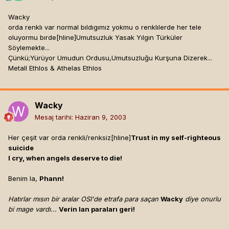
Wacky
orda renklı var normal bıldıgımız yokmu o renklılerde her tele
oluyormu bırde[hline]
Umutsuzluk Yasak Yılgın Türküler
Söylemekte...
Çünkü;Yürüyor Umudun Ordusu,Umutsuzluğu Kurşuna Dizerek...
Metall Ethlos & Athelas Ethlos
Wacky
Mesaj tarihi:
Haziran 9, 2003
Her çeşit var orda renkli/renksiz[hline]
Trust in my self-righteous
suicide
I cry, when angels deserve to die!
Benim la,
Phann!
Hatırlar mısın bir aralar OSI'de etrafa para saçan
Wacky
diye onurlu
bi mage vardı...
Verin lan paraları geri!