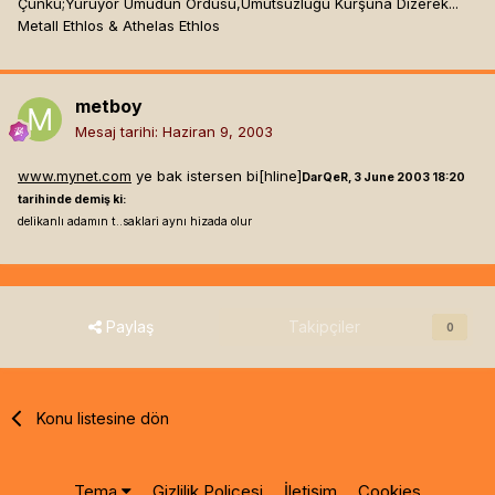
Çünkü;Yürüyor Umudun Ordusu,Umutsuzluğu Kurşuna Dizerek...
Metall Ethlos & Athelas Ethlos
metboy
Mesaj tarihi:
Haziran 9, 2003
www.mynet.com
ye bak istersen bi[hline]
DarQeR, 3 June 2003 18:20
tarihinde demiş ki:
delikanlı adamın t..saklari aynı hizada olur
Paylaş
Takipçiler
0
Konu listesine dön
Tema
Gizlilik Poliçesi
İletişim
Cookies