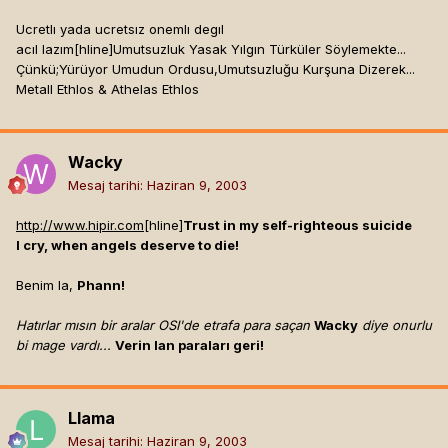
Ucretlı yada ucretsız onemlı degıl
acıl lazım[hline]
Umutsuzluk Yasak Yılgın Türküler Söylemekte...
Çünkü;Yürüyor Umudun Ordusu,Umutsuzluğu Kurşuna Dizerek...
Metall Ethlos & Athelas Ethlos
Wacky
Mesaj tarihi:
Haziran 9, 2003
http://www.hipir.com
[hline]
Trust in my self-righteous suicide
I cry, when angels deserve to die!
Benim la,
Phann!
Hatırlar mısın bir aralar OSI'de etrafa para saçan
Wacky
diye onurlu
bi mage vardı...
Verin lan paraları geri!
Llama
Mesaj tarihi:
Haziran 9, 2003