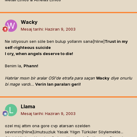
Wacky
Mesaj tarihi:
Haziran 9, 2003
Ne istiyosun sen söle ben bulup yollarım sana[hline]
Trust in my
self-righteous suicide
I cry, when angels deserve to die!
Benim la,
Phann!
Hatırlar mısın bir aralar OSI'de etrafa para saçan
Wacky
diye onurlu
bi mage vardı...
Verin lan paraları geri!
Llama
Mesaj tarihi:
Haziran 9, 2003
ozel msj attım ona gore cvp atarsan ozelden
sevınırım[hline]
Umutsuzluk Yasak Yılgın Türküler Söylemekte...