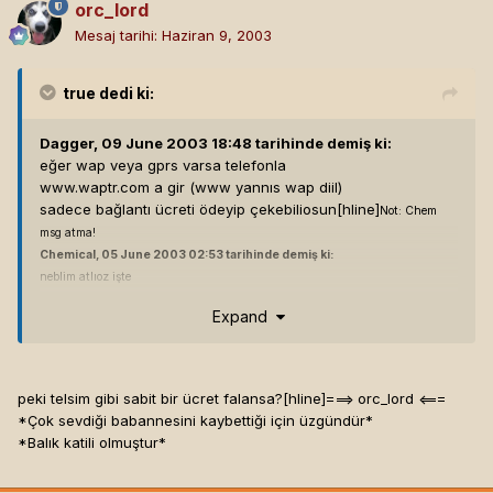
orc_lord
Mesaj tarihi:
Haziran 9, 2003
true
dedi ki:
Dagger, 09 June 2003 18:48 tarihinde demiş ki:
eğer wap veya gprs varsa telefonla
www.waptr.com a gir (www yannıs wap diil)
sadece bağlantı ücreti ödeyip çekebiliosun[hline]
Not: Chem
msg atma!
Chemical, 05 June 2003 02:53 tarihinde demiş ki:
neblim atlıoz işte
Forum dimi burası? yoksa özelmi konuşuyorsunuz? etrafa açık bi forum
Expand
burası dimi? e altına not koyun chem mesaj atma diye
---
Ra_d, 04 June 2003 23:37 tarihinde demiş ki:
zed ye beni...:)
peki telsim gibi sabit bir ücret falansa?[hline]
===> orc_lord <===
---
*Çok sevdiği babannesini kaybettiği için üzgündür*
[Dagger v0.12b - Forum Auto Answering Program]
*Balık katili olmuştur*