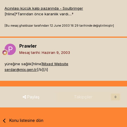
Acınılası küçük kalp pazarında - Soulbringer
[hline]
†Tanrıdan önce karanlık vardı....†
[Bu mesaj ghaldszar tarafından 12 June 2003 16:29 tarihinde değiştirilmiştir]
Prawler
Mesaj tarihi:
Haziran 9, 2003
yüreğine sağlık[hline]
Mixed Website
serdar@mix.gen.tr
[/b]
[/i]
Paylaş
Takipçiler
0
Konu listesine dön