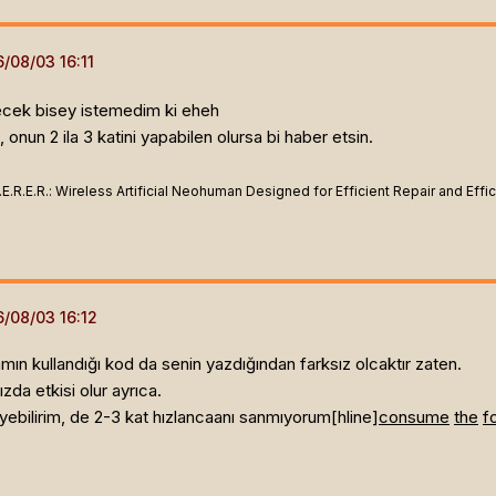
zecek bisey istemedim ki eheh
onun 2 ila 3 katini yapabilen olursa bi haber etsin.
.E.R.E.R.: Wireless Artificial Neohuman Designed for Efficient Repair and Eff
ın kullandığı kod da senin yazdığından farksız olcaktır zaten.
zda etkisi olur ayrıca.
yebilirim, de 2-3 kat hızlancaanı sanmıyorum[hline]
c
o
n
s
u
m
e
t
h
e
f