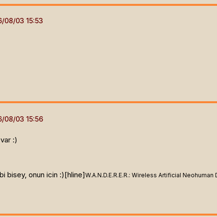
var :)
bi bisey, onun icin :)[hline]
W.A.N.D.E.R.E.R.: Wireless Artificial Neohuman