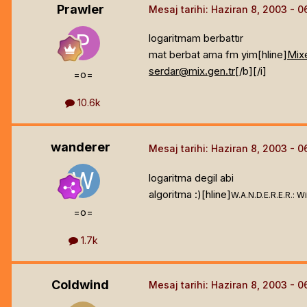
Prawler
Mesaj tarihi:
Haziran 8, 2003
logaritmam berbattır
mat berbat ama fm yim[hline]
Mix
serdar@mix.gen.tr
[/b]
[/i]
=o=
10.6k
wanderer
Mesaj tarihi:
Haziran 8, 2003
logaritma degil abi
algoritma :)[hline]
W.A.N.D.E.R.E.R.: W
=o=
1.7k
Coldwind
Mesaj tarihi:
Haziran 8, 2003