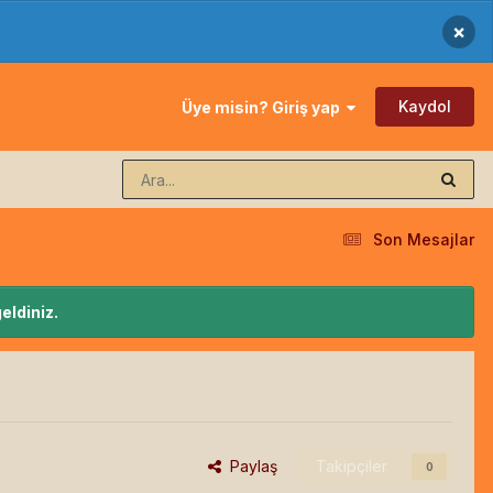
×
Kaydol
Üye misin? Giriş yap
Son Mesajlar
eldiniz.
Paylaş
Takipçiler
0