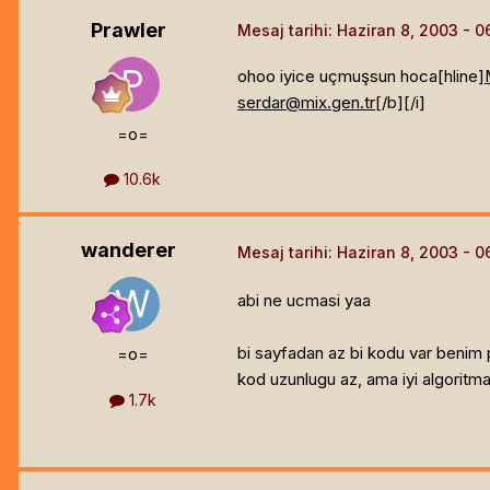
Prawler
Mesaj tarihi:
Haziran 8, 2003
ohoo iyice uçmuşsun hoca[hline]
serdar@mix.gen.tr
[/b]
[/i]
=o=
10.6k
wanderer
Mesaj tarihi:
Haziran 8, 2003
abi ne ucmasi yaa
bi sayfadan az bi kodu var benim
=o=
kod uzunlugu az, ama iyi algoritma 
1.7k