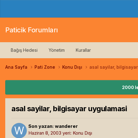
Paticik Forumları
Bağış Hedesi
Yönetim
Kurallar
Ana Sayfa
Pati Zone
Konu Dışı
asal sayilar, bilgisay
2000 le
asal sayilar, bilgisayar uygulamasi
Son yazan:
wanderer
Haziran 8, 2003
yeri:
Konu Dışı