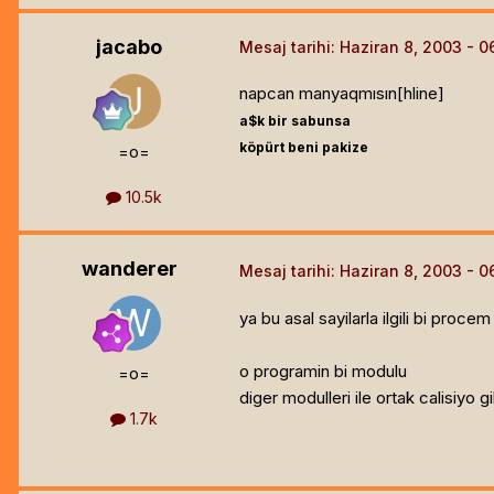
jacabo
Mesaj tarihi:
Haziran 8, 2003
napcan manyaqmısın[hline]
a$k bir sabunsa
köpürt beni pakize
=o=
10.5k
wanderer
Mesaj tarihi:
Haziran 8, 2003
ya bu asal sayilarla ilgili bi procem 
o programin bi modulu
=o=
diger modulleri ile ortak calisiyo gi
1.7k