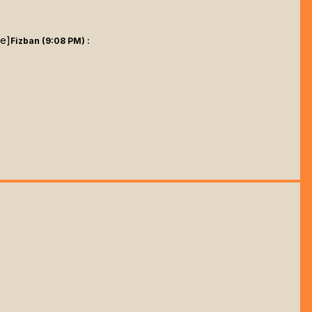
ne]
Fizban (9:08 PM) :