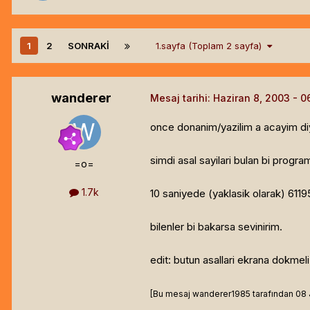
1
2
SONRAKI
1.sayfa (Toplam 2 sayfa)
wanderer
Mesaj tarihi:
Haziran 8, 2003
once donanim/yazilim a acayim di
simdi asal sayilari bulan bi progra
=o=
1.7k
10 saniyede (yaklasik olarak) 61195
bilenler bi bakarsa sevinirim.
edit: butun asallari ekrana dokmeli
[Bu mesaj wanderer1985 tarafından 08 Ju