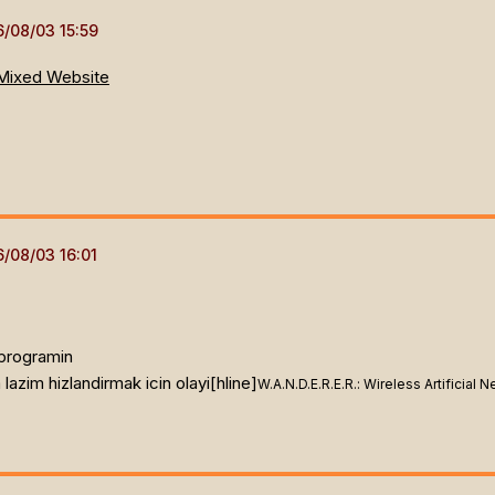
Mixed Website
 programin
lazim hizlandirmak icin olayi[hline]
W.A.N.D.E.R.E.R.: Wireless Artificia