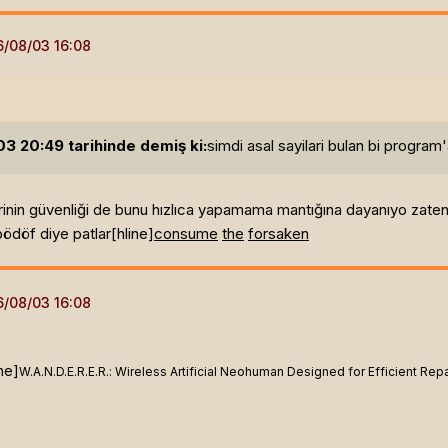
 20:49 tarihinde demiş ki:
simdi asal sayilari bulan bi program'
inin güvenliği de bunu hızlıca yapamama mantığına dayanıyo zaten. ya
bödöf diye patlar[hline]
c
o
n
s
u
m
e
t
h
e
forsaken
ine]
W.A.N.D.E.R.E.R.: Wireless Artificial Neohuman Designed for Efficient Rep