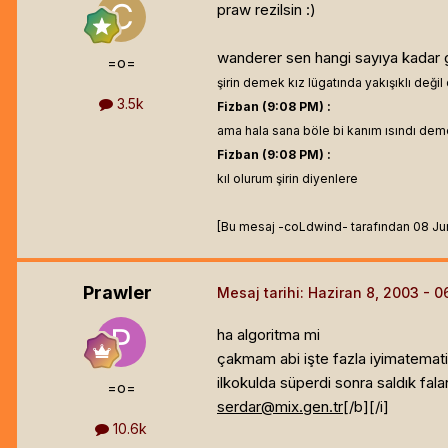
praw rezilsin :)
wanderer sen hangi sayıya kadar g
=o=
şirin demek kız lügatında yakışıklı deği
3.5k
Fizban (9:08 PM) :
ama hala sana böle bi kanım ısındı de
Fizban (9:08 PM) :
kıl olurum şirin diyenlere
[Bu mesaj -coLdwind- tarafından 08 June
Prawler
Mesaj tarihi:
Haziran 8, 2003
ha algoritma mi
çakmam abi işte fazla iyimatemat
ilkokulda süperdi sonra saldık fala
=o=
serdar@mix.gen.tr
[/b]
[/i]
10.6k