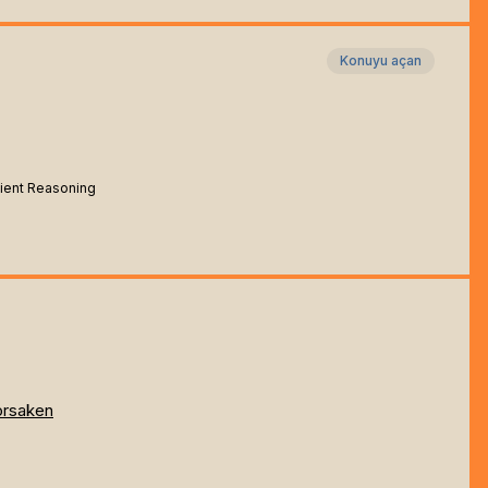
Konuyu açan
icient Reasoning
orsaken