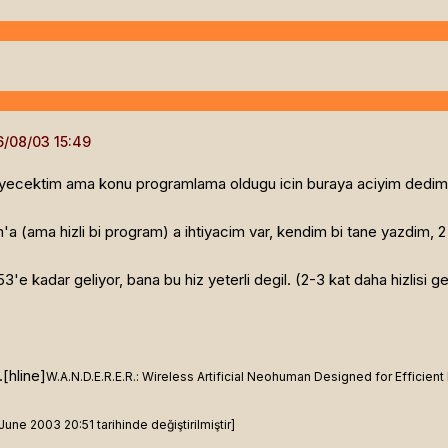
yecektim ama konu programlama oldugu icin buraya aciyim dedim. y
m'a (ama hizli bi program) a ihtiyacim var, kendim bi tane yazdim, 2
3'e kadar geliyor, bana bu hiz yeterli degil. (2-3 kat daha hizlisi g
.[hline]
W.A.N.D.E.R.E.R.: Wireless Artificial Neohuman Designed for Efficient
ne 2003 20:51 tarihinde değiştirilmiştir]