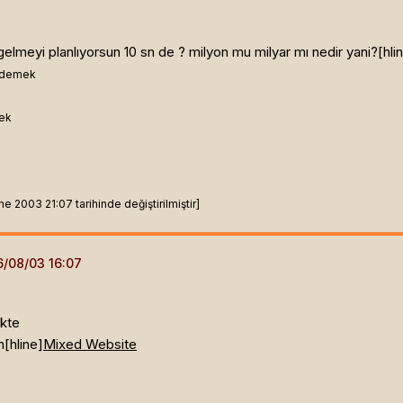
elmeyi planlıyorsun 10 sn de ? milyon mu milyar mı nedir yani?[hli
l demek
mek
 2003 21:07 tarihinde değiştirilmiştir]
ikte
n[hline]
Mixed Website