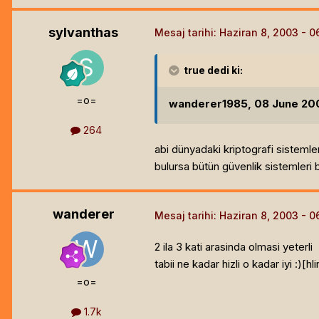
sylvanthas
Mesaj tarihi:
Haziran 8, 2003
true
dedi ki:
=o=
wanderer1985, 08 June 2003
264
abi dünyadaki kriptografi sistemler
bulursa bütün güvenlik sistemleri 
wanderer
Mesaj tarihi:
Haziran 8, 2003
2 ila 3 kati arasinda olmasi yeterli
tabii ne kadar hizli o kadar iyi :)[hl
=o=
1.7k