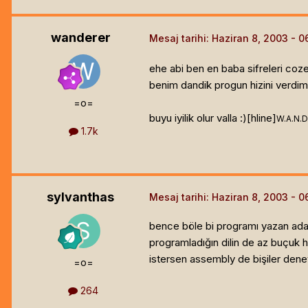
wanderer
Mesaj tarihi:
Haziran 8, 2003
ehe abi ben en baba sifreleri co
benim dandik progun hizini verdim, 
=o=
buyu iyilik olur valla :)[hline]
W.A.N.D
1.7k
sylvanthas
Mesaj tarihi:
Haziran 8, 2003
bence böle bi programı yazan adam
programladığın dilin de az buçuk hı
istersen assembly de bişiler dene
=o=
264