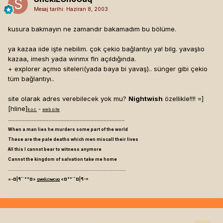
Mesaj tarihi:
Haziran 8, 2003
kusura bakmayın ne zamandır bakamadım bu bölüme.
ya kazaa iide işte nebilim. çok çekio bağlantıyı ya! bilg. yavaşlıo
kazaa, imesh yada winmx fln açıldığında.
+ explorer açmıo siteleri(yada baya bi yavaş).. sünger gibi çekio
tüm bağlantıyı..
site olarak adres verebilecek yok mu?
Nightwish
özellikle!!!! =]
[hline]
-
k.o.c.
web site
..............................................................................
When a man lies he murders some part of the world
These are the pale deaths which men miscall their lives
All this I cannot bear to witness anymore
Cannot the kingdom of salvation take me home
...............................................................................
=-¤|¶¯`°²¤>
<¤²°`¯¤|¶-=
§hëKÎLChøCùQ