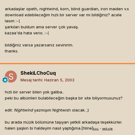
arkadaşlar opeth, nightwind, korn, blind guardian, iron maiden v.s
download edebileceğim hızlı bir server var mı bildiğiniz? acele
lasım :-(
şarkıları buldum ama server çok yavaş.
kazaa'da hata verio. :-(
bildiğiniz varsa yazarsanız sevinirim.
thanks.
ShekiLChoCuq
Mesaj tarihi:
Haziran 5, 2003
hızlı bir server bilen yok galiba..
peki bu albümleri bulabileceğim başka bir site biliyormusunuz?
edit:
Nightwind
yazmışım Nightwish olacak. ;)
bu arada müzik bölümüne taşıyan yetkili arkadaşa teşekkürler.
halen şaşkın bi haldeyim nasıl yaptığıma.[hline]
-
k.o.c.
web site
..............................................................................