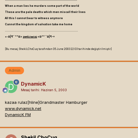
When a man lies he murders some part of the world
These are the pale deaths which men miscall their lives
All this I cannot bear to witness anymore
Cannot the kingdom of salvation take me home
...............................................................................
=-¤|¶¯`°²¤>
<¤²°`¯¤|¶-=
§hëKÎLChøCùQ
[Bu mesaj ShekiLChoCuq tarafından 05 June 2003 22:03 tarihinde değiştirilmiştir]
Admin
DynamicK
Mesaj tarihi:
Haziran 5, 2003
kazaa rulaz[hline]
Grandmaster Hamburger
www.dynamick.net
DynamicK FM
ShekiLChoCuq