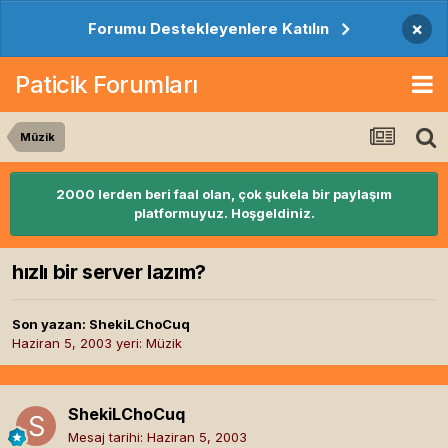
×
Forumu Destekleyenlere Katılın
Paticik Forumları
Müzik
2000 lerden beri faal olan, çok şukela bir paylaşım
platformuyuz. Hoşgeldiniz.
hızlı bir server lazım?
Son yazan:
ShekiLChoCuq
Haziran 5, 2003
yeri:
Müzik
ShekiLChoCuq
Mesaj tarihi:
Haziran 5, 2003