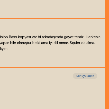
ecision Bass kopyası var bi arkadaşımda gayet temiz. Herkesin
pan bile olmuştur belki ama iyi diil onnar. Squier da alma.
lıyım.
Konuyu açan