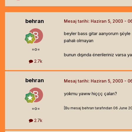
behran
Mesaj tarihi:
Haziran 5, 2003
beyler bass gitar aarıyorum şöyle
pahalı olmayan
=o=
bunun dışında önerileriniz varsa 
2.7k
behran
Mesaj tarihi:
Haziran 5, 2003
yokmu yaww hiççç çalan?
=o=
[Bu mesaj behran tarafından 06 June 2003
2.7k