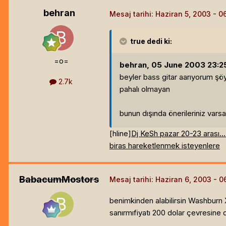
behran
Mesaj tarihi:
Haziran 5, 2003
true
dedi ki:
=o=
behran, 05 June 2003 23:25 
beyler bass gitar aarıyorum şö
2.7k
pahalı olmayan
bunun dışında önerileriniz var
[hline]
Dj KeSh pazar 20-23 arası......
biras hareketlenmek isteyenlere
BabacumMostors
Mesaj tarihi:
Haziran 6, 2003
benimkinden alabilirsin Washburn
sanırmıfiyatı 200 dolar çevresine