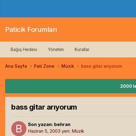
Paticik Forumları
Bağış Hedesi
Yönetim
Kurallar
Ana Sayfa
Pati Zone
Müzik
bass gitar arıyorum
2000 le
bass gitar arıyorum
Son yazan:
behran
Haziran 5, 2003
yeri:
Müzik