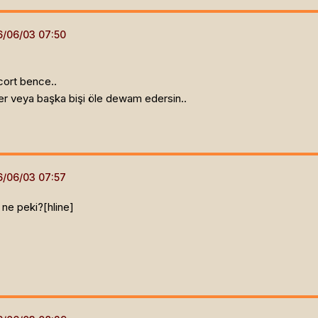
 cort bence..
nder veya başka bişi öle dewam edersin..
ı ne peki?[hline]