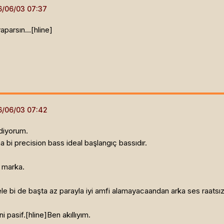
parsın...[hline]
diyorum.
a bi precision bass ideal başlangıç bassıdır.
i marka.
 bi de başta az parayla iyi amfi alamayacaandan arka ses raatsız 
i pasif.[hline]
Ben akıllıyım.