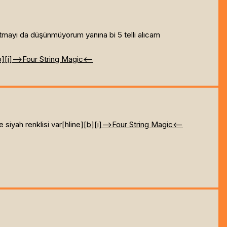
tmayı da düşünmüyorum yanına bi 5 telli alıcam
b]
[i]
-->Four String Magic<--
siyah renklisi var[hline]
[b]
[i]
-->Four String Magic<--