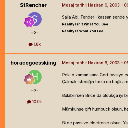
StRencher
Mesaj tarihi:
Haziran 6, 2003
Salla Abi. Fender'i kassan sende ya
Reality Isn't What You See
Reality Is What You Feel
=o=
1.8k
horacegoesskiing
Mesaj tarihi:
Haziran 6, 2003
Peki o zaman sana Cort tavsiye e
Çalmak istediğin tarza da bağlı am
=o=
Bulabilirsen Brice da oldukça iyi b
10.9k
Mümkünse çift humbuck olsun, hele
Bi de passive electronic olsun. Yan