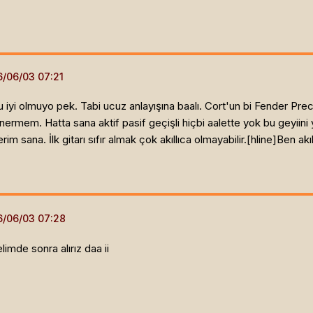
u iyi olmuyo pek. Tabi ucuz anlayışına baalı. Cort'un bi Fender Pr
rmem. Hatta sana aktif pasif geçişli hiçbi aalette yok bu geyiini ya
rim sana. İlk gitarı sıfır almak çok akıllıca olmayabilir.[hline]
Ben akıl
limde sonra alırız daa ii