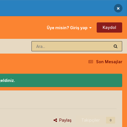
×
Kaydol
Üye misin? Giriş yap
Son Mesajlar
eldiniz.
Paylaş
Takipçiler
0