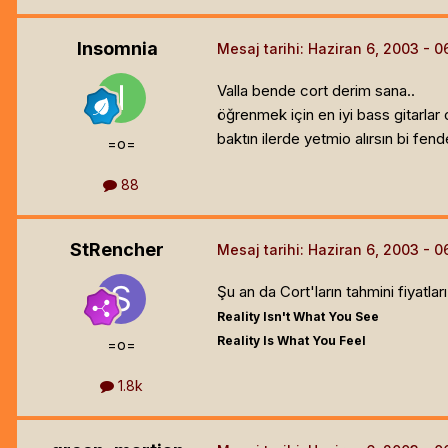
Insomnia
Mesaj tarihi:
Haziran 6, 2003
Valla bende cort derim sana..
öğrenmek için en iyi bass gitarlar
baktın ilerde yetmio alırsın bi fe
=o=
88
StRencher
Mesaj tarihi:
Haziran 6, 2003
Şu an da Cort'ların tahmini fiyatlar
Reality Isn't What You See
Reality Is What You Feel
=o=
1.8k