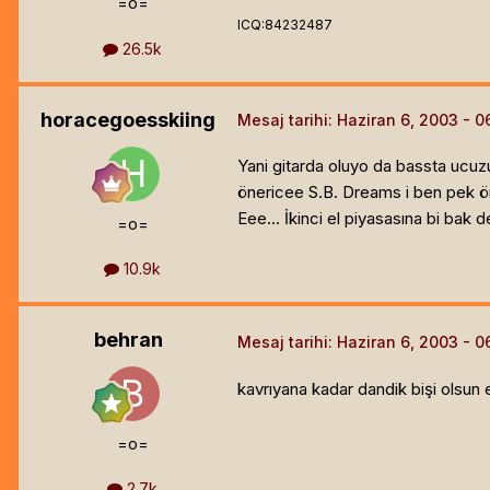
=o=
ICQ:84232487
26.5k
horacegoesskiing
Mesaj tarihi:
Haziran 6, 2003
Yani gitarda oluyo da bassta ucuz
önericee S.B. Dreams i ben pek öne
Eee... İkinci el piyasasına bi bak de
=o=
10.9k
behran
Mesaj tarihi:
Haziran 6, 2003
kavrıyana kadar dandik bişi olsun e
=o=
2.7k