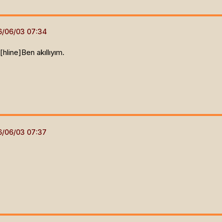
[hline]
Ben akıllıyım.