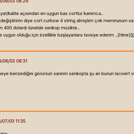
fiyat/kalite açısından en uygun bas corttur kanımca..
a değiştiririm diye cort curbow 4 string almıştım çok memnunum sa
m 400 dolardı tünelde senkop müzikte..
uygun olduğu için özellikle başlayanlara tavsiye ederim ..[hline]
[
eye benzediğini görürsün sanırım senkopta şu an bunun lacivert ve 
ana.