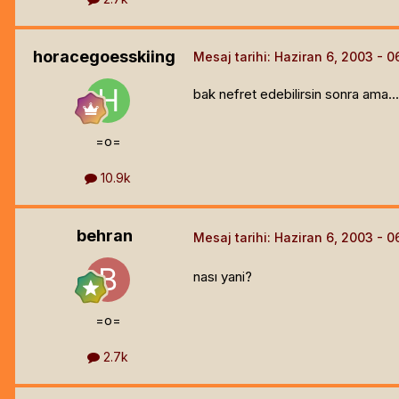
horacegoesskiing
Mesaj tarihi:
Haziran 6, 2003
bak nefret edebilirsin sonra ama...
=o=
10.9k
behran
Mesaj tarihi:
Haziran 6, 2003
nası yani?
=o=
2.7k