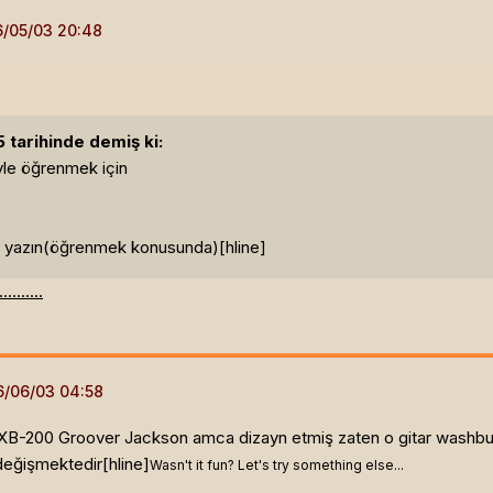
tarihinde demiş ki:
yle öğrenmek için
sa yazın(öğrenmek konusunda)[hline]
.......
 XB-200 Groover Jackson amca dizayn etmiş zaten o gitar washbur
 değişmektedir[hline]
Wasn't it fun? Let's try something else...