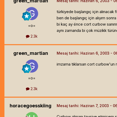
green_martian
Mesaj tarihi:
Haziran 6, 2003
türkiyede başlangıç için alınacak 
ben de başlangıç için alıyım sonr
bi kaç ay önce cort curbow sanırı
=o=
aynı zamanda bi çok müzikk türüne 
2.3k
green_martian
Mesaj tarihi:
Haziran 6, 2003
imzama tıklarsan cort curbow'un n
=o=
2.3k
horacegoesskiing
Mesaj tarihi:
Haziran 7, 2003
Curbow almanı tavsiye etmicem s