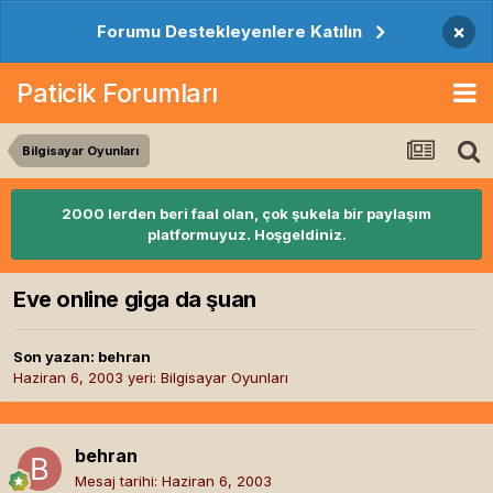
×
Forumu Destekleyenlere Katılın
Paticik Forumları
Bilgisayar Oyunları
2000 lerden beri faal olan, çok şukela bir paylaşım
platformuyuz. Hoşgeldiniz.
Eve online giga da şuan
Son yazan:
behran
Haziran 6, 2003
yeri:
Bilgisayar Oyunları
behran
Mesaj tarihi:
Haziran 6, 2003