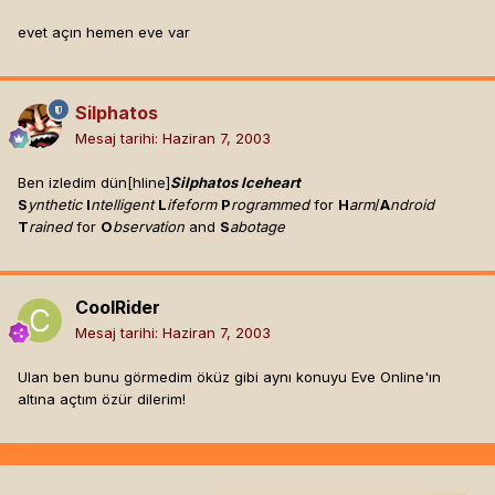
evet açın hemen eve var
Silphatos
Mesaj tarihi:
Haziran 7, 2003
Ben izledim dün[hline]
Silphatos Iceheart
S
ynthetic
I
ntelligent
L
ifeform
P
rogrammed
for
H
arm
/
A
ndroid
T
rained
for
O
bservation
and
S
abotage
CoolRider
Mesaj tarihi:
Haziran 7, 2003
Ulan ben bunu görmedim öküz gibi aynı konuyu Eve Online'ın
altına açtım özür dilerim!