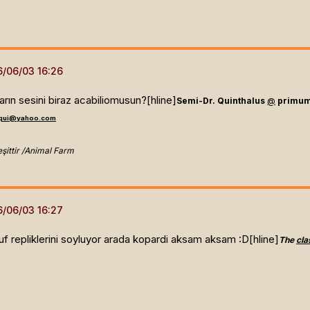
ların sesini biraz acabiliomusun?[hline]
Semi-Dr. Quinthalus
@
primum
equi@yahoo.com
eşittir /Animal Farm
 repliklerini soyluyor arada kopardi aksam aksam :D[hline]
The
cla