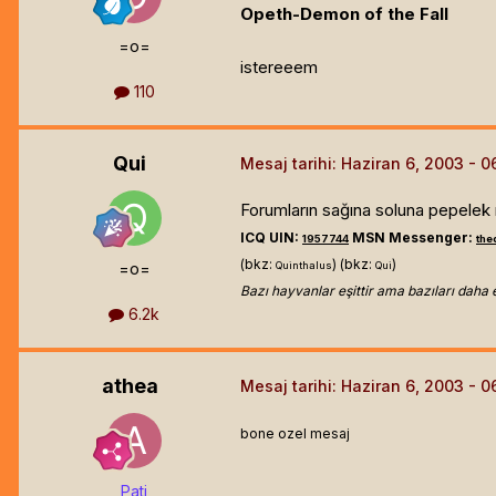
Opeth-Demon of the Fall
=o=
istereeem
110
Qui
Mesaj tarihi:
Haziran 6, 2003
Forumların sağına soluna pepelek 
ICQ UIN:
MSN Messenger:
1957744
th
(bkz:
) (bkz:
)
=o=
Quinthalus
Qui
Bazı hayvanlar eşittir ama bazıları daha 
6.2k
athea
Mesaj tarihi:
Haziran 6, 2003
bone ozel mesaj
Pati