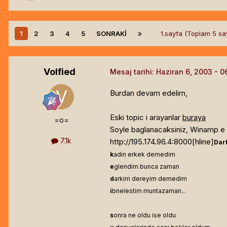
1
2
3
4
5
SONRAKI
1.sayfa (Toplam 5 s
Volfied
Mesaj tarihi:
Haziran 6, 2003
Burdan devam edelim,
Eski topic i arayanlar
buraya
=o=
Soyle baglanacaksiniz, Winamp e A
7.1k
http://195.174.96.4:8000[hline]
Dar
k
adin erkek demedim
e
glendim bunca zaman
d
arkim dereyim demedim
i
bnelestim muntazaman...
s
onra ne oldu ise oldu