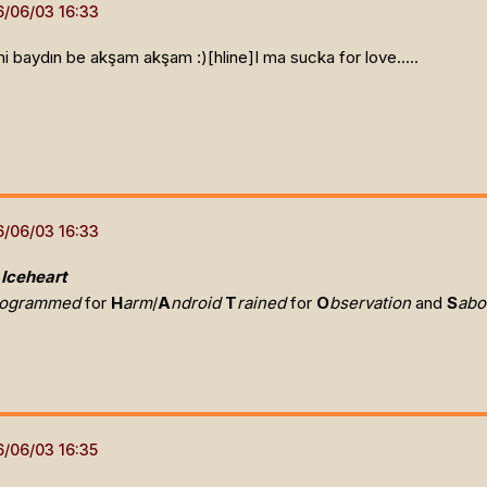
imi baydın be akşam akşam :)[hline]
I ma sucka for love.....
 Iceheart
rogrammed
for
H
arm
/
A
ndroid
T
rained
for
O
bservation
and
S
abo