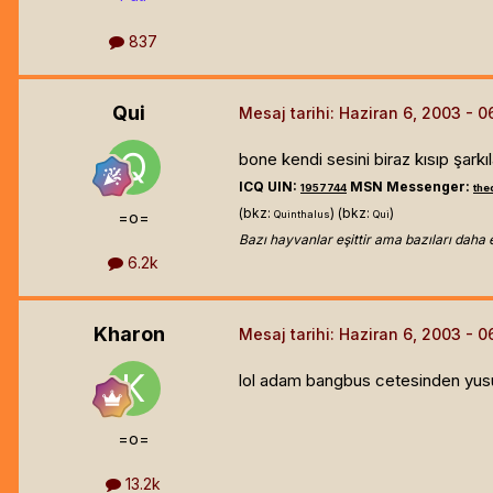
837
Qui
Mesaj tarihi:
Haziran 6, 2003
bone kendi sesini biraz kısıp şarkı
ICQ UIN:
MSN Messenger:
1957744
th
(bkz:
) (bkz:
)
=o=
Quinthalus
Qui
Bazı hayvanlar eşittir ama bazıları daha 
6.2k
Kharon
Mesaj tarihi:
Haziran 6, 2003
lol adam bangbus cetesinden yusuf
=o=
13.2k