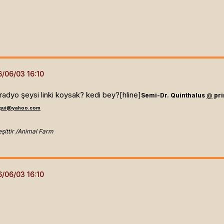
radyo şeysi linki koysak? kedi bey?[hline]
Semi-Dr. Quinthalus
@
pr
equi@yahoo.com
eşittir /Animal Farm