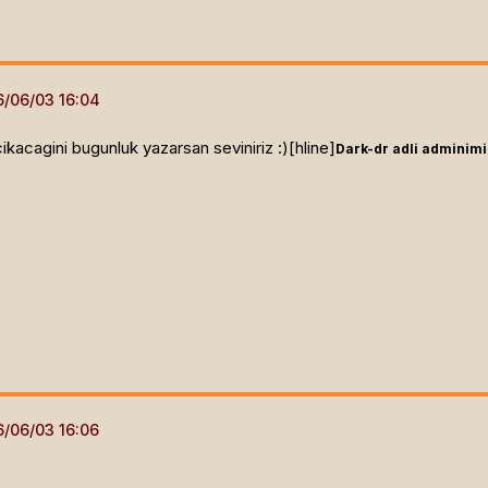
kacagini bugunluk yazarsan seviniriz :)[hline]
Dark-dr adli adminimi