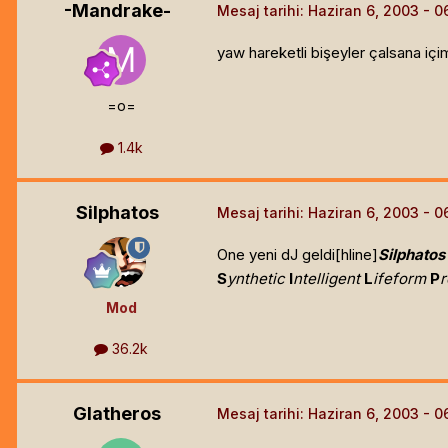
-Mandrake-
Mesaj tarihi:
Haziran 6, 2003
yaw hareketli bişeyler çalsana iç
=o=
1.4k
Silphatos
Mesaj tarihi:
Haziran 6, 2003
One yeni dJ geldi[hline]
Silphatos
S
ynthetic
I
ntelligent
L
ifeform
P
Mod
36.2k
Glatheros
Mesaj tarihi:
Haziran 6, 2003