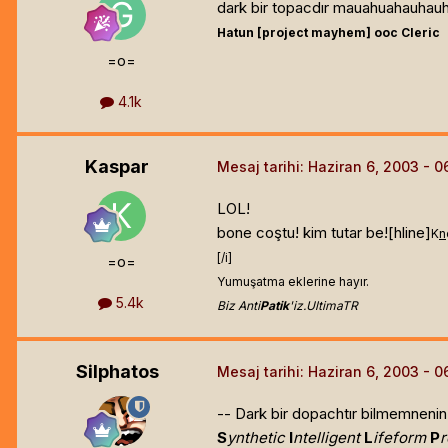
dark bir topacdır mauahuahauhau
Hatun [project mayhem]
ooc Cleric
=o=
4.1k
Kaspar
Mesaj tarihi:
Haziran 6, 2003
LOL!
bone coştu! kim tutar be![hline]
K
n
[/i]
=o=
Yumuşatma eklerine hayır.
5.4k
Biz Anti
Patik
'iz.UltimaTR
Silphatos
Mesaj tarihi:
Haziran 6, 2003
-- Dark bir dopachtır bilmemnenin!
S
ynthetic
I
ntelligent
L
ifeform
P