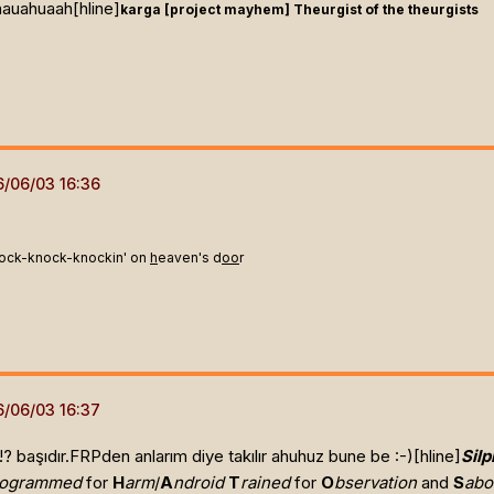
hauahuaah[hline]
karga [project mayhem]
Theurgist of the theurgists
ock-knock-knockin' on
h
eaven's d
oo
r
? başıdır.FRPden anlarım diye takılır ahuhuz bune be :-)[hline]
Silp
rogrammed
for
H
arm
/
A
ndroid
T
rained
for
O
bservation
and
S
abo