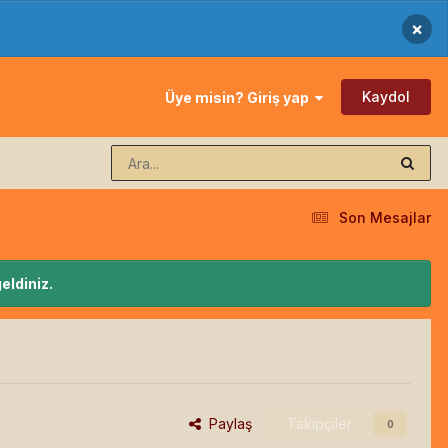
×
Kaydol
Üye misin? Giriş yap
Son Mesajlar
eldiniz.
Paylaş
Takipçiler
0