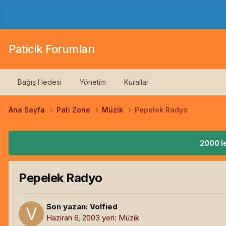
Paticik Forumları
Bağış Hedesi
Yönetim
Kurallar
Ana Sayfa
Pati Zone
Müzik
Pepelek Radyo
2000 le
Pepelek Radyo
Son yazan:
Volfied
Haziran 6, 2003
yeri:
Müzik