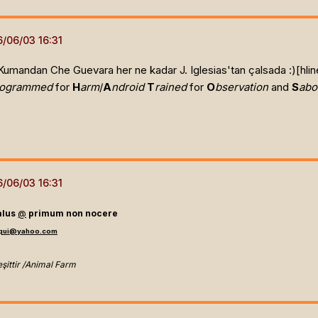
umandan Che Guevara her ne kadar J. Iglesias'tan çalsada :)[hlin
rogrammed
for
H
arm
/
A
ndroid
T
rained
for
O
bservation
and
S
abo
alus
@
primum non nocere
equi@yahoo.com
eşittir /Animal Farm