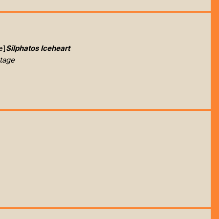
e]
Silphatos Iceheart
tage