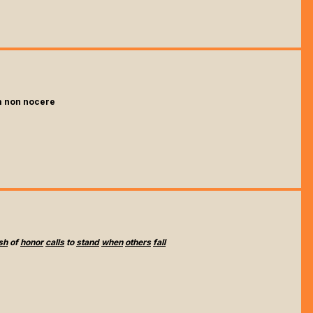
 non nocere
sh
of
honor
calls
to
stand
when
others
fall