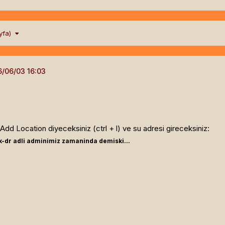
ayfa)
dd Location diyeceksiniz (ctrl + l) ve su adresi gireceksiniz:
k-dr adli adminimiz zamaninda demiski...