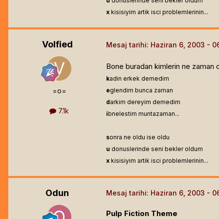
u
donuslerinde seni bekler oldum
x
kisisiyim artik isci problemlerinin...
Volfied
Mesaj tarihi:
Haziran 6, 2003
Bone buradan kimlerin ne zaman ci
k
adin erkek demedim
=o=
e
glendim bunca zaman
d
arkim dereyim demedim
7.1k
i
bnelestim muntazaman...
s
onra ne oldu ise oldu
u
donuslerinde seni bekler oldum
x
kisisiyim artik isci problemlerinin...
Odun
Mesaj tarihi:
Haziran 6, 2003
Pulp Fiction Theme