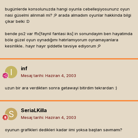
bugünlerde konsolunuzda hangi oyunla cebelleşiyosununz oyun
nasi güselmi alinmali mi? ;P arada almadıım oyunlar hakkinda bilgi
çikar belki :D
bende ps2 var ffx[faynil fantasi iks]
in sonundayim ben hayatimda
böle güzel oyun oynadığımı hatırlamıyorum oynamayanlara
kesinlikle.. hayır hayır şiddetle tavsiye ediyorum ;P
inf
Mesaj tarihi:
Haziran 4, 2003
uzun bir ara verdikten sonra getawayi bitirdim tekrardan :)
SeriaLKilla
Mesaj tarihi:
Haziran 4, 2003
oyunun grafikleri dedikleri kadar iimi yoksa baştan savmamı?