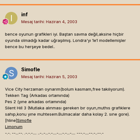
inf
Mesaj tarihi:
Haziran 4, 2003
bence oyunun grafikleri iyi. Baştan savma değil,aksine hiçbir
oyunda olmadığı kadar uğraşılmış. Londra'yı 1e1 modellemişler
bence bu herşeye bedel..
Simofle
Mesaj tarihi:
Haziran 5, 2003
Vice City herzaman oynarım(bolum kasmam,free takılıyorum).
Tekken Tag (Arkadas ortamında)
Pes 2 (yıne arkadas ortamında)
Silent Hıll 3 (Mutlaka alınması gereken bır oyun,muthıs grafıklere
sahıp,konu yıne muhtesem.Bulmacalar daha kolay 2. sıne gore).
[hline]
Simofle
Limonum
-.-. --...--. .-.-.-.... ..-..-...-.-....-....-.-...-.... ---.-....--.-..--.-