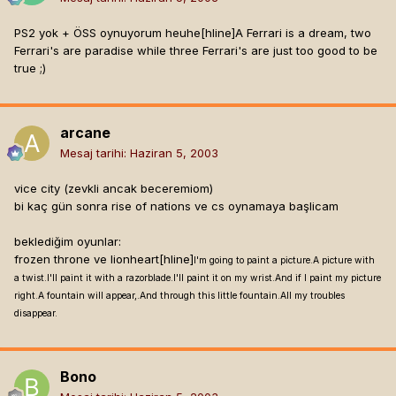
PS2 yok + ÖSS oynuyorum heuhe[hline]
A Ferrari is a dream, two
Ferrari's are paradise while three Ferrari's are just too good to be
true ;)
arcane
Mesaj tarihi:
Haziran 5, 2003
vice city (zevkli ancak beceremiom)
bi kaç gün sonra rise of nations ve cs oynamaya başlicam
beklediğim oyunlar:
frozen throne ve lionheart[hline]
I'm going to paint a picture.A picture with
a twist.I'll paint it with a razorblade.I'll paint it on my wrist.And if I paint my picture
right.A fountain will appear,.And through this little fountain.All my troubles
disappear.
Bono