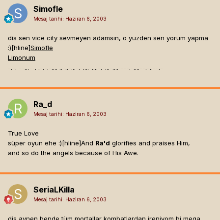
Simofle
Mesaj tarihi:
Haziran 6, 2003
dis sen vice city sevmeyen adamsın, o yuzden sen yorum yapma
:)[hline]
Simofle
Limonum
-.-. --...--. .-.-.-.... ..-..-...-.-....-....-.-...-.... ---.-....--.-..--.-
Ra_d
Mesaj tarihi:
Haziran 6, 2003
True Love
süper oyun ehe :)[hline]
And
Ra'd
glorifies and praises Him,
and so do the angels because of His Awe.
SeriaLKilla
Mesaj tarihi:
Haziran 6, 2003
dis aynen bende tüm mortallar kombatlardan ireniyom bi mega