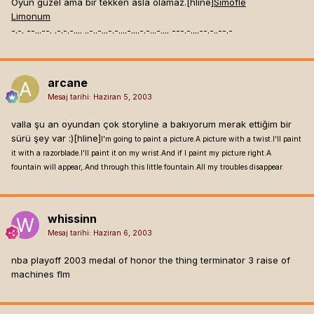
Oyun guzel ama bır tekken asla olamaz.[hline]
Simofle
Limonum
-.-. --...--. .-.-.-.... ..-..-...-.-....-....-.-...-.... ---.-....--.-..--.-
arcane
Mesaj tarihi:
Haziran 5, 2003
valla şu an oyundan çok storyline a bakıyorum merak ettiğim bir
sürü şey var :)[hline]
I'm going to paint a picture.A picture with a twist.I'll paint
it with a razorblade.I'll paint it on my wrist.And if I paint my picture right.A
fountain will appear,.And through this little fountain.All my troubles disappear.
whissinn
Mesaj tarihi:
Haziran 6, 2003
nba playoff 2003 medal of honor the thing terminator 3 raise of
machines flm