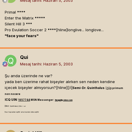
Mesaj tarihi:
Haziran 5, 2003
Primal
****
Enter the Matrix
*****
Silent Hill 3
***
Pro Evulation Soccer 2
****
[hline]
longlive... longlove...
"face your fears"
Qui
Mesaj tarihi:
Haziran 5, 2003
Şu anda üzerinde ne var?
yada ben üzerime rahat bişeyler alırken sen neden kendine
içecek bişeyler almıyorsun?[hline]
[/i]
Semi-Dr. Quinthalus
[/b]
@
primum
non nocere
ICQ UIN:
1957744
MSN Messenger:
thequi@yahoo.com
(bkz:
Quinthalus) (bkz:
Qui)
Bazı hayvanlar eşittir ama bazıları daha eşittir