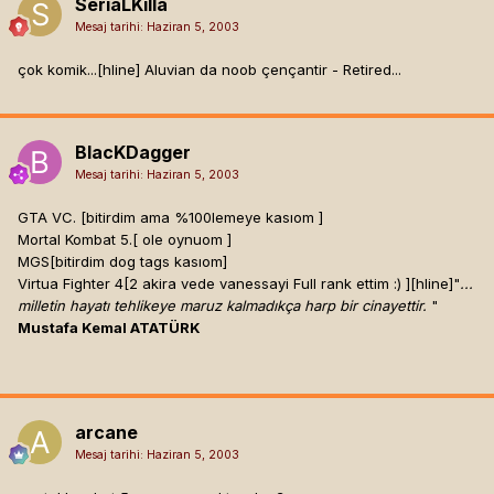
SeriaLKilla
Mesaj tarihi:
Haziran 5, 2003
çok komik...[hline]
Aluvian da noob çençantir - Retired...
BlacKDagger
Mesaj tarihi:
Haziran 5, 2003
GTA VC. [bitirdim ama %100lemeye kasıom ]
Mortal Kombat 5.[ ole oynuom ]
MGS[bitirdim dog tags kasıom]
Virtua Fighter 4[2 akira vede vanessayi Full rank ettim :) ]
[hline]
"
...
milletin hayatı tehlikeye maruz kalmadıkça harp bir cinayettir.
"
Mustafa Kemal ATATÜRK
arcane
Mesaj tarihi:
Haziran 5, 2003