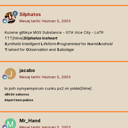
Silphatos
Mesaj tarihi:
Haziran 5, 2003
Kuzene gittikçe MGS Substance - GTA Vice City - LoTR
TTT[hline]
Silphatos Iceheart
S
ynthetic
I
ntelligent
L
ifeform
P
rogrammed
for
H
arm
/
A
ndroid
T
rained
for
O
bservation
and
S
abotage
jacabo
Mesaj tarihi:
Haziran 5, 2003
bı poh oynıyamıyorum cunku ps2 ım yokkk[hline]
a$k bir sabunsa
köpürt beni pakize
Mr_Hand
Mesaj tarihi:
Haziran 5, 2003