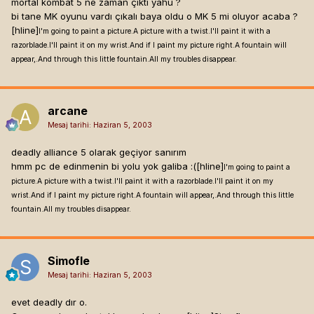
mortal kombat 5 ne zaman çıktı yahu ?
bi tane MK oyunu vardı çıkalı baya oldu o MK 5 mi oluyor acaba ?
[hline]
I'm going to paint a picture.A picture with a twist.I'll paint it with a
razorblade.I'll paint it on my wrist.And if I paint my picture right.A fountain will
appear,.And through this little fountain.All my troubles disappear.
arcane
Mesaj tarihi:
Haziran 5, 2003
deadly alliance 5 olarak geçiyor sanırım
hmm pc de edinmenin bi yolu yok galiba :([hline]
I'm going to paint a
picture.A picture with a twist.I'll paint it with a razorblade.I'll paint it on my
wrist.And if I paint my picture right.A fountain will appear,.And through this little
fountain.All my troubles disappear.
Simofle
Mesaj tarihi:
Haziran 5, 2003
evet deadly dır o.