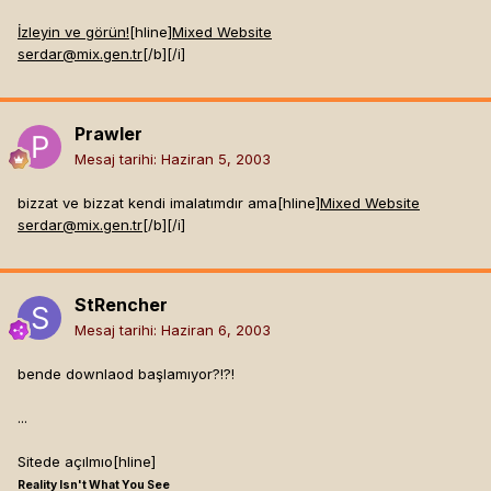
İzleyin ve görün!
[hline]
Mixed Website
serdar@mix.gen.tr
[/b]
[/i]
Prawler
Mesaj tarihi:
Haziran 5, 2003
bizzat ve bizzat kendi imalatımdır ama[hline]
Mixed Website
serdar@mix.gen.tr
[/b]
[/i]
StRencher
Mesaj tarihi:
Haziran 6, 2003
bende downlaod başlamıyor?!?!
...
Sitede açılmıo[hline]
Reality Isn't What You See