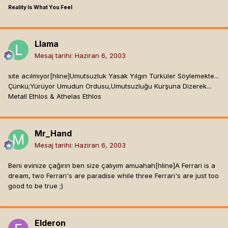
Reality Is What You Feel
Llama
Mesaj tarihi:
Haziran 6, 2003
sıte acılmıyor[hline]
Umutsuzluk Yasak Yılgın Türküler Söylemekte...
Çünkü;Yürüyor Umudun Ordusu,Umutsuzluğu Kurşuna Dizerek...
Metall Ethlos & Athelas Ethlos
Mr_Hand
Mesaj tarihi:
Haziran 6, 2003
Beni evinize çağırın ben size çalıyım amuahah[hline]
A Ferrari is a
dream, two Ferrari's are paradise while three Ferrari's are just too
good to be true ;)
Elderon