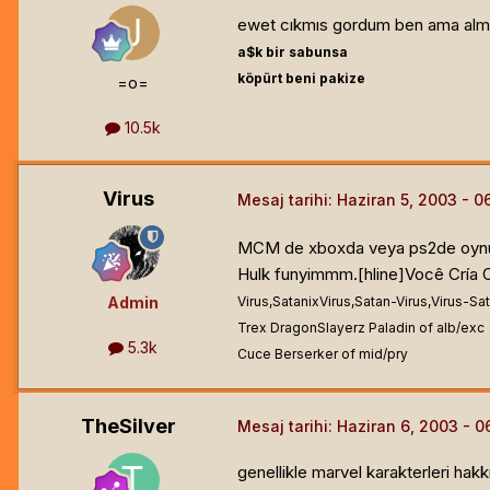
ewet cıkmıs gordum ben ama almadı
a$k bir sabunsa
köpürt beni pakize
=o=
10.5k
Virus
Mesaj tarihi:
Haziran 5, 2003
MCM de xboxda veya ps2de oynuyor
Hulk funyimmm.[hline]
Você Cría 
Admin
Virus,SatanixVirus,Satan-Virus,Virus-Sat
Trex DragonSlayerz Paladin of alb/exc
5.3k
Cuce Berserker of mid/pry
TheSilver
Mesaj tarihi:
Haziran 6, 2003
genellikle marvel karakterleri ha