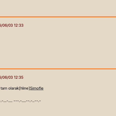
tam olarak[hline]
Simofle
.-.-...-.... ---.-....--.-..--.-