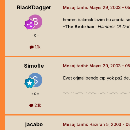
BlacKDagger
Mesaj tarihi:
Mayıs 29, 2003
hmmm bakmak lazim bu ararda simof 
-The Bedirhan-
Hammer Of Dar
=o=
1.1k
Simofle
Mesaj tarihi:
Mayıs 29, 2003
Evet orjınal,bende cıp yok ps2 de
-.-. --...--. .-.-.-.... ..-..-...-.-....-...
=o=
2.1k
jacabo
Mesaj tarihi:
Haziran 5, 2003