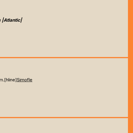
n
|Atlantic|
m.[hline]
Simofle