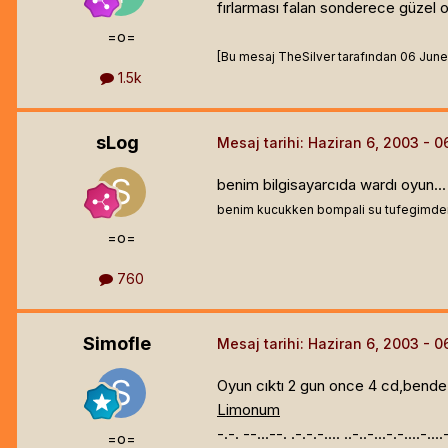
fırlarması falan sonderece güzel 
=o=
[Bu mesaj TheSilver tarafından 06 June 2
1.5k
sLog
Mesaj tarihi:
Haziran 6, 2003
benim bilgisayarcıda wardı oyun..
benim kucukken bompali su tufegimden 
=o=
760
Simofle
Mesaj tarihi:
Haziran 6, 2003
Oyun cıktı 2 gun once 4 cd,bend
Limonum
-.-. --...--. .-.-.-.... ..-..-...-.-....-...
=o=