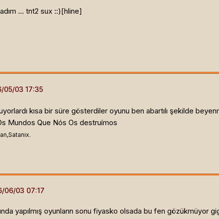
m ... tnt2 sux ::)[hline]
lardı kısa bir süre gösterdiler oyunu ben abartılı şekilde beyen
Os Mundos Que Nós Os destruímos
an,Satanix.
kkında yapılmış oyunların sonu fiyasko olsada bu fen gözükmüyor g