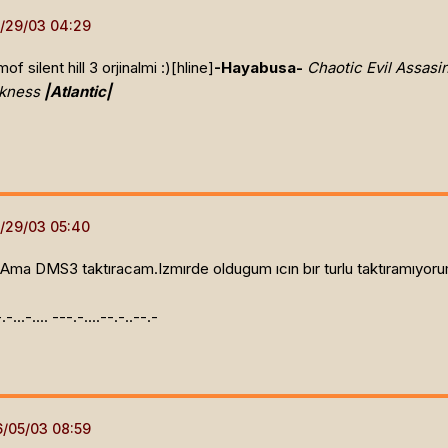
silent hill 3 orjinalmi :)[hline]
-Hayabusa-
Chaotic Evil Assasi
kness
|Atlantic|
.Ama DMS3 taktıracam.Izmırde oldugum ıcın bır turlu taktıramıyoru
.-.-...-.... ---.-....--.-..--.-