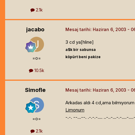
2.1k
jacabo
Mesaj tarihi:
Haziran 6, 2003
3 cd ya[hline]
a$k bir sabunsa
köpürt beni pakize
=o=
10.5k
Simofle
Mesaj tarihi:
Haziran 6, 2003
Arkadas aldı 4 cd,ama bılmıyorum 
Limonum
-.-. --...--. .-.-.-.... ..-..-...-.-....-...
=o=
2.1k