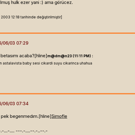
olmuş hulk ezer yani :) ama görücez.
003 12:18 tarihinde değiştirilmiştir]
. betasımı acaba?[hline]
m@dm@n23 (11:11 PM) :
astalavista baby sesi cikardi suyu cikarinca uhahua
e pek begenmedım.[hline]
Simofle
.-.-...-.... ---.-....--.-..--.-