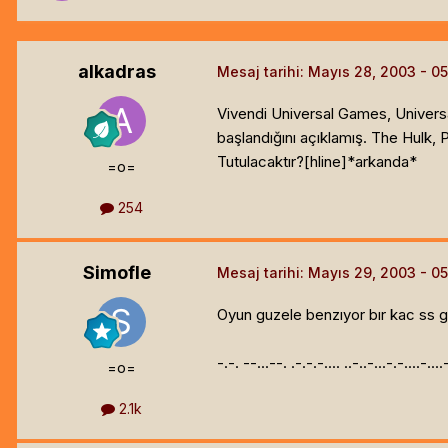
alkadras
Mesaj tarihi:
Mayıs 28, 2003
Vivendi Universal Games, Universa
başlandığını açıklamış. The Hulk
Tutulacaktır?[hline]
*arkanda*
=o=
254
Simofle
Mesaj tarihi:
Mayıs 29, 2003
Oyun guzele benzıyor bır kac ss g
-.-. --...--. .-.-.-.... ..-..-...-.-....-...
=o=
2.1k