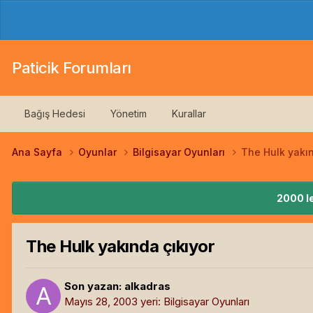
Paticik Forumları
Bağış Hedesi
Yönetim
Kurallar
Ana Sayfa
Oyunlar
Bilgisayar Oyunları
The Hulk yakın
2000 le
The Hulk yakında çıkıyor
Son yazan:
alkadras
Mayıs 28, 2003
yeri:
Bilgisayar Oyunları