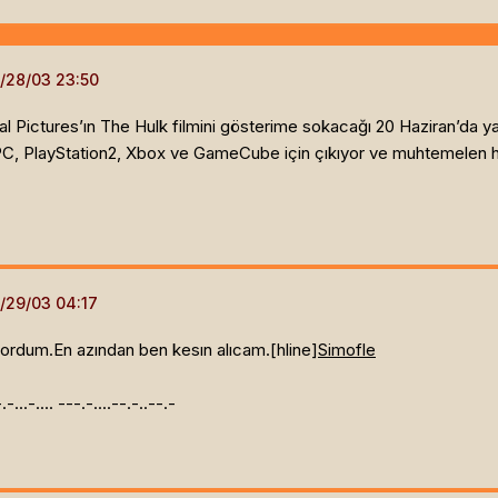
l Pictures’ın The Hulk filmini gösterime sokacağı 20 Haziran’da ya
, PC, PlayStation2, Xbox ve GameCube için çıkıyor ve muhtemelen 
ordum.En azından ben kesın alıcam.[hline]
Simofle
.-.-...-.... ---.-....--.-..--.-