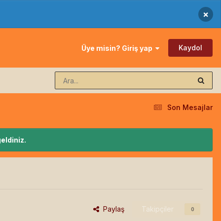
×
Kaydol
Üye misin? Giriş yap
Son Mesajlar
eldiniz.
Paylaş
Takipçiler
0