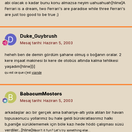
abi olacak o kadar bunu konu almazsa neyim uahuahuah[hline]
A
Ferrari is a dream, two Ferrari's are paradise while three Ferrari's
are just too good to be true ;)
Duke_Guybrush
Mesaj tarihi:
Haziran 5, 2003
heheh ben de demin gördüm şahane olmuş o boğanın oralar. 2
kere inşaat makinesi bi kere de otobüs altında kalma tehlikesi
yaşadım[hline]
[i]
qu est ce que c
'
est:
v
i
a
n
d
e
BabacumMostors
Mesaj tarihi:
Haziran 5, 2003
arkadaşlar acı bir gerçek ama bahariye-altı yola atılan bir havan
topusaonucu yollarımız bu hale geldi bürokratlasrımız halkı
b,paniğe sürüklememek için böle kazı hede hödö çalışması süsü
verdiler...[hline]
Wasn't it fun? Let's try something else...