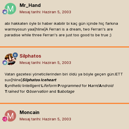
Mr_Hand
Mesaj tarihi:
Haziran 5, 2003
abi hakkaten öyle bi haber ıkabilir bi kaç gün içinde hiç farkına
warmıyosun yaa[hline]
A Ferrari is a dream, two Ferrari's are
paradise while three Ferrari's are just too good to be true ;)
Silphatos
Mesaj tarihi:
Haziran 5, 2003
Vatan gazetesi yöneticilerinden biri öldü ya böyle geçen gün.IETT
sux[hline]
Silphatos Iceheart
S
ynthetic
I
ntelligent
L
ifeform
P
rogrammed
for
H
arm
/
A
ndroid
T
rained
for
O
bservation
and
S
abotage
Moncain
Mesaj tarihi:
Haziran 5, 2003