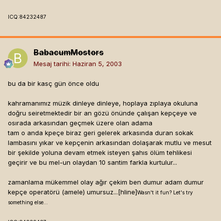
ICQ:84232487
BabacumMostors
Mesaj tarihi:
Haziran 5, 2003
bu da bir kasç gün önce oldu
kahramanımız müzik dinleye dinleye, hoplaya zıplaya okuluna
doğru seiretmektedir bir an gözü önünde çalışan kepçeye ve
osırada arkasından geçmek üzere olan adama
tam o anda kpeçe biraz geri gelerek arkasında duran sokak
lambasını yıkar ve kepçenin arkasından dolaşarak mutlu ve mesut
bir şekilde yoluna devam etmek isteyen şahıs ölüm tehlikesi
geçirir ve bu mel-un olaydan 10 santim farkla kurtulur...
zamanlama mükemmel olay ağır çekim ben dumur adam dumur
kepçe operatörü (amele) umursuz...[hline]
Wasn't it fun? Let's try
something else...