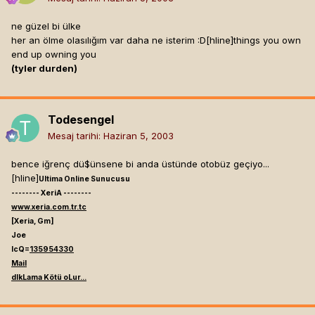
ne güzel bi ülke
her an ölme olasılığım var daha ne isterim :D[hline]
things you own
end up owning you
(tyler durden)
Todesengel
Mesaj tarihi:
Haziran 5, 2003
bence iğrenç dü$ünsene bi anda üstünde otobüz geçiyo...
[hline]
Ultima Online Sunucusu
-------- XeriA --------
www.xeria.com.tr.tc
[Xeria, Gm]
Joe
IcQ=
135954330
Mail
dIkLama Kötü oLur...