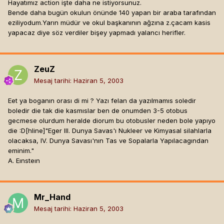
Hayatımız action işte daha ne istiyorsunuz.
Bende daha bugün okulun önünde 140 yapan bir araba tarafından
eziliyodum.Yarın müdür ve okul başkanının ağzına z.çacam kasis
yapacaz diye söz verdiler bişey yapmadı yalancı herifler.
ZeuZ
Mesaj tarihi:
Haziran 5, 2003
Eet ya boganın orası di mi ? Yazı felan da yazılmamıs soledir
boledir die tak die kasmıslar ben de onumden 3-5 otobus
gecmese olurdum heralde diorum bu otobusler neden bole yapıyo
die :D[hline]
"Eger III. Dunya Savas'ı Nukleer ve Kimyasal silahlarla
olacaksa, IV. Dunya Savası'nın Tas ve Sopalarla Yapılacagından
eminim."
A. Eınsteın
Mr_Hand
Mesaj tarihi:
Haziran 5, 2003