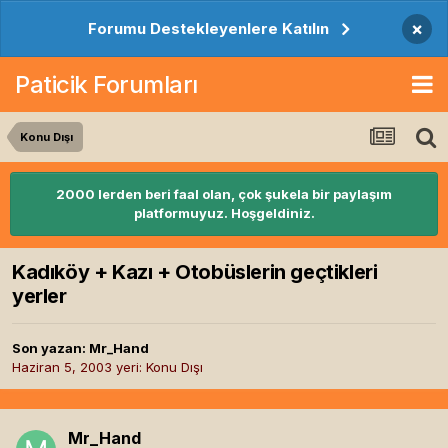
×
Forumu Destekleyenlere Katılın
Paticik Forumları
Konu Dışı
2000 lerden beri faal olan, çok şukela bir paylaşım
platformuyuz. Hoşgeldiniz.
Kadıköy + Kazı + Otobüslerin geçtikleri
yerler
Son yazan:
Mr_Hand
Haziran 5, 2003
yeri:
Konu Dışı
Mr_Hand