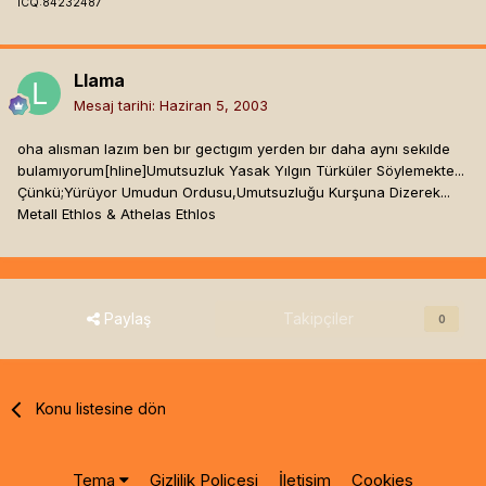
ICQ:84232487
Llama
Mesaj tarihi:
Haziran 5, 2003
oha alısman lazım ben bır gectıgım yerden bır daha aynı sekılde
bulamıyorum[hline]
Umutsuzluk Yasak Yılgın Türküler Söylemekte...
Çünkü;Yürüyor Umudun Ordusu,Umutsuzluğu Kurşuna Dizerek...
Metall Ethlos & Athelas Ethlos
Paylaş
Takipçiler
0
Konu listesine dön
Tema
Gizlilik Poliçesi
İletişim
Cookies