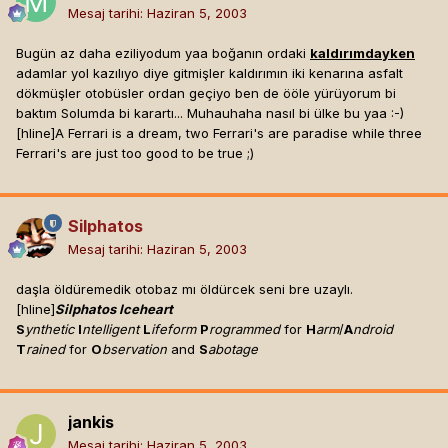
Mesaj tarihi:
Haziran 5, 2003
Bugün az daha eziliyodum yaa boğanın ordaki
kaldırımdayken
adamlar yol kazılıyo diye gitmişler kaldırımın iki kenarına asfalt
dökmüşler otobüsler ordan geçiyo ben de ööle yürüyorum bi
baktım Solumda bi karartı... Muhauhaha nasıl bi ülke bu yaa :-)
[hline]
A Ferrari is a dream, two Ferrari's are paradise while three
Ferrari's are just too good to be true ;)
Silphatos
Mesaj tarihi:
Haziran 5, 2003
daşla öldüremedik otobaz mı öldürcek seni bre uzaylı.
[hline]
Silphatos Iceheart
S
ynthetic
I
ntelligent
L
ifeform
P
rogrammed
for
H
arm
/
A
ndroid
T
rained
for
O
bservation
and
S
abotage
jankis
Mesaj tarihi:
Haziran 5, 2003