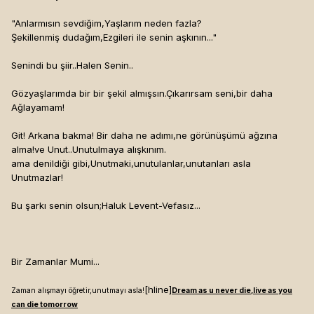
"Anlarmısın sevdiğim,Yaşlarım neden fazla?
Şekillenmiş dudağım,Ezgileri ile senin aşkının..."
Senindi bu şiir..Halen Senin..
Gözyaşlarımda bir bir şekil almışsın.Çıkarırsam seni,bir daha
Ağlayamam!
Git! Arkana bakma! Bir daha ne adımı,ne görünüşümü ağzına
alma!ve Unut..Unutulmaya alışkınım.
ama denildiği gibi,Unutmaki,unutulanlar,unutanları asla
Unutmazlar!
Bu şarkı senin olsun;Haluk Levent-Vefasız...
Bir Zamanlar Mumi...
[hline]
Zaman alışmayı öğretir,unutmayı asla!
Dream as u never die,live as you
can die tomorrow