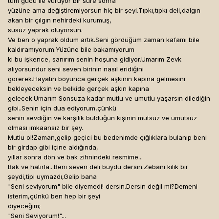
tüm gücü ile vuruyor bir süre sonra
yüzüne ama değiştiremiyorsun hiç bir şeyi.Tıpkı,tıpkı deli,dalgın
akan bir çılgın nehirdeki kurumuş,
susuz yaprak oluyorsun.
Ve ben o yaprak oldum artık.Seni gördüğüm zaman kafamı bile
kaldıramıyorum.Yüzüne bile bakamıyorum
ki bu işkence, sanırım senin hoşuna gidiyor.Umarım Zevk
alıyorsundur seni seven birinin nasıl eridiğini
görerek.Hayatın boyunca gerçek aşkının kapına gelmesini
bekleyeceksin ve belkide gerçek aşkın kapına
gelecek.Umarım Sonsuza kadar mutlu ve umutlu yaşarsın dilediğin
gibi..Senin için dua ediyorum,çünkü
senin sevdiğin ve karşılık bulduğun kişinin mutsuz ve umutsuz
olması imkaansız bir şey.
Mutlu ol!Zaman,gelip geçici bu bedenimde çığlıklara bulanıp beni
bir girdap gibi içine aldığında,
yıllar sonra dön ve bak zihnindeki resmime...
Bak ve hatırla...Beni seven deli buydu dersin.Zebani kılık bir
şeydi,tipi uymazdı,Gelip bana
"Seni seviyorum" bile diyemedi! dersin.Dersin değil mi?Demeni
isterim,çünkü ben hep bir şeyi
diyeceğim;
"Seni Seviyorum!"...