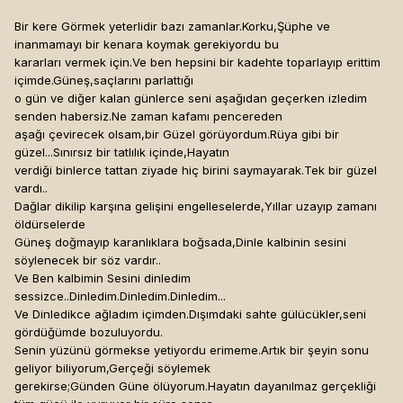
Bir kere Görmek yeterlidir bazı zamanlar.Korku,Şüphe ve
inanmamayı bir kenara koymak gerekiyordu bu
kararları vermek için.Ve ben hepsini bir kadehte toparlayıp erittim
içimde.Güneş,saçlarını parlattığı
o gün ve diğer kalan günlerce seni aşağıdan geçerken izledim
senden habersiz.Ne zaman kafamı pencereden
aşağı çevirecek olsam,bir Güzel görüyordum.Rüya gibi bir
güzel...Sınırsız bir tatlılık içinde,Hayatın
verdiği binlerce tattan ziyade hiç birini saymayarak.Tek bir güzel
vardı..
Dağlar dikilip karşına gelişini engelleselerde,Yıllar uzayıp zamanı
öldürselerde
Güneş doğmayıp karanlıklara boğsada,Dinle kalbinin sesini
söylenecek bir söz vardır..
Ve Ben kalbimin Sesini dinledim
sessizce..Dinledim.Dinledim.Dinledim...
Ve Dinledikce ağladım içimden.Dışımdaki sahte gülücükler,seni
gördüğümde bozuluyordu.
Senin yüzünü görmekse yetiyordu erimeme.Artık bir şeyin sonu
geliyor biliyorum,Gerçeği söylemek
gerekirse;Günden Güne ölüyorum.Hayatın dayanılmaz gerçekliği