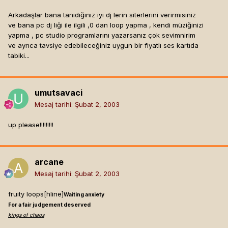
Arkadaşlar bana tanıdığınız iyi dj lerin siterlerini verirmisiniz
ve bana pc dj liği ile ilgili ,0 dan loop yapma , kendi müziğinizi
yapma , pc studio programlarını yazarsanız çok sevimnirim
ve ayrıca tavsiye edebileceğiniz uygun bir fiyatlı ses kartıda
tabiki...
umutsavaci
Mesaj tarihi:
Şubat 2, 2003
up please!!!!!!!!!
arcane
Mesaj tarihi:
Şubat 2, 2003
fruity loops[hline]
Waiting anxiety
For a fair judgement deserved
kings of chaos