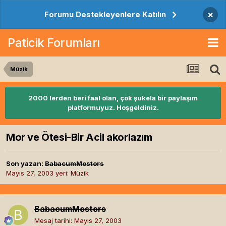
×
Forumu Destekleyenlere Katılın
Paticik Forumları
Müzik
2000 lerden beri faal olan, çok şukela bir paylaşım
platformuyuz. Hoşgeldiniz.
Mor ve Ötesi-Bir Acil akorlazım
Son yazan:
BabacumMostors
Mayıs 27, 2003
yeri:
Müzik
BabacumMostors
Mesaj tarihi:
Mayıs 27, 2003