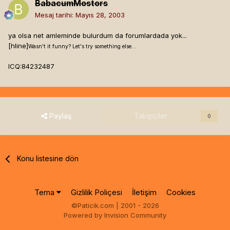
BabacumMostors
Mesaj tarihi:
Mayıs 28, 2003
ya olsa net amleminde bulurdum da forumlardada yok...
[hline]
Wasn't it funny? Let's try something else...
ICQ:84232487
Paylaş
Takipçiler
0
Konu listesine dön
Tema
Gizlilik Poliçesi
İletişim
Cookies
©Paticik.com | 2001 - 2026
Powered by Invision Community