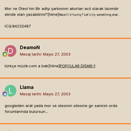
Mor ve Ötesi'nin Bir adlşı şarkısının akorları acil olarak lazımdır
elinde olan yazabilirmi?[hline]
Wasn't it funny? Let's try something else...
ICQ:84232487
DeamoN
Mesaj tarihi:
Mayıs 27, 2003
türkçe müzik.com a bak[hline]
POPÇULAR DIŞARI !!
Llama
Mesaj tarihi:
Mayıs 27, 2003
googleden arat yada mor ve otesının sıtesıne gır sanırım orda
forumlarında bulursun...